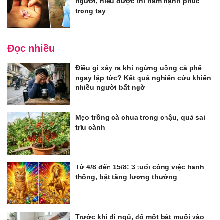
người, hiểu được thì nắm hạnh phúc
trong tay
Đọc nhiều
Điều gì xảy ra khi ngừng uống cà phê
ngay lập tức? Kết quả nghiên cứu khiến
nhiều người bất ngờ
Mẹo trồng cà chua trong chậu, quả sai
trĩu cành
Từ 4/8 đến 15/8: 3 tuổi công việc hanh
thông, bật tăng lương thưởng
Trước khi đi ngủ, đổ một bát muối vào