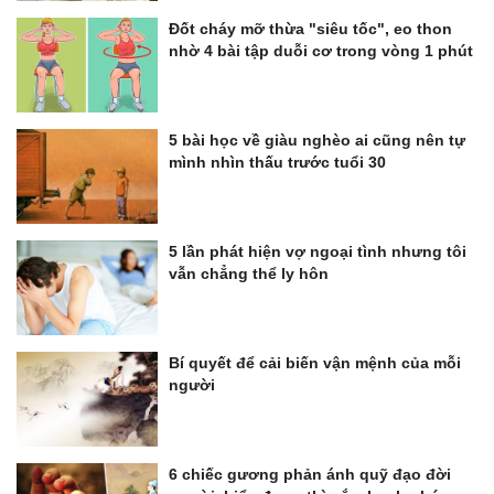
Đốt cháy mỡ thừa "siêu tốc", eo thon
nhờ 4 bài tập duỗi cơ trong vòng 1 phút
5 bài học về giàu nghèo ai cũng nên tự
mình nhìn thấu trước tuổi 30
5 lần phát hiện vợ ngoại tình nhưng tôi
vẫn chẳng thể ly hôn
Bí quyết để cải biến vận mệnh của mỗi
người
6 chiếc gương phản ánh quỹ đạo đời