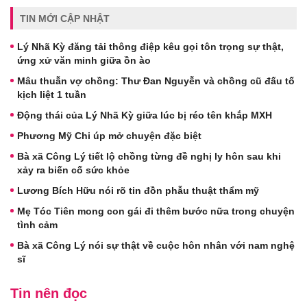
TIN MỚI CẬP NHẬT
Lý Nhã Kỳ đăng tải thông điệp kêu gọi tôn trọng sự thật,
ứng xử văn minh giữa ồn ào
Mâu thuẫn vợ chồng: Thư Đan Nguyễn và chồng cũ đấu tố
kịch liệt 1 tuần
Động thái của Lý Nhã Kỳ giữa lúc bị réo tên khắp MXH
Phương Mỹ Chi úp mở chuyện đặc biệt
Bà xã Công Lý tiết lộ chồng từng đề nghị ly hôn sau khi
xảy ra biến cố sức khỏe
Lương Bích Hữu nói rõ tin đồn phẫu thuật thẩm mỹ
Mẹ Tóc Tiên mong con gái đi thêm bước nữa trong chuyện
tình cảm
Bà xã Công Lý nói sự thật về cuộc hôn nhân với nam nghệ
sĩ
Tin nên đọc