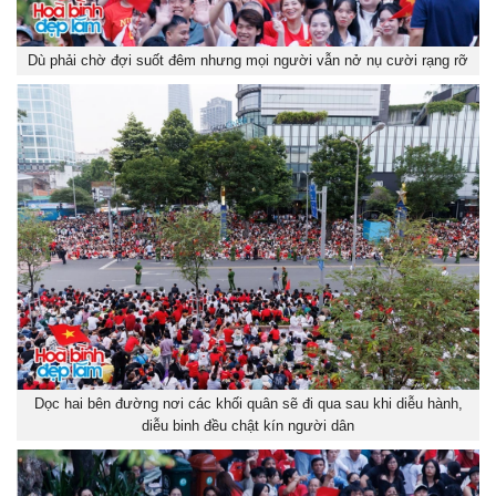
Dù phải chờ đợi suốt đêm nhưng mọi người vẫn nở nụ cười rạng rỡ
Dọc hai bên đường nơi các khối quân sẽ đi qua sau khi diễu hành,
diễu binh đều chật kín người dân