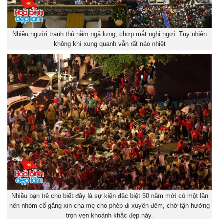
Nhiều người tranh thủ nằm ngả lưng, chợp mắt nghỉ ngơi. Tuy nhiên
không khí xung quanh vẫn rất náo nhiệt
Nhiều bạn trẻ cho biết đây là sự kiện đặc biệt 50 năm mới có một lần
nên nhóm cố gắng xin cha mẹ cho phép đi xuyên đêm, chờ tận hưởng
trọn vẹn khoảnh khắc đẹp này.