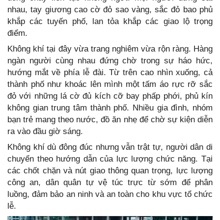
nhau, tay giương cao cờ đỏ sao vàng, sắc đỏ bao phủ
khắp các tuyến phố, lan tỏa khắp các giao lộ trọng
điểm.
Không khí tại đây vừa trang nghiêm vừa rộn ràng. Hàng
ngàn người cùng nhau đứng chờ trong sự háo hức,
hướng mắt về phía lễ đài. Từ trên cao nhìn xuống, cả
thành phố như khoác lên mình một tấm áo rực rỡ sắc
đỏ với những lá cờ đủ kích cỡ bay phấp phới, phủ kín
không gian trung tâm thành phố. Nhiều gia đình, nhóm
bạn trẻ mang theo nước, đồ ăn nhẹ để chờ sự kiện diễn
ra vào đầu giờ sáng.
Không khí dù đông đúc nhưng vẫn trật tự, người dân di
chuyển theo hướng dẫn của lực lượng chức năng. Tại
các chốt chặn và nút giao thông quan trọng, lực lượng
công an, dân quân tự vệ túc trực từ sớm để phân
luồng, đảm bảo an ninh và an toàn cho khu vực tổ chức
lễ.