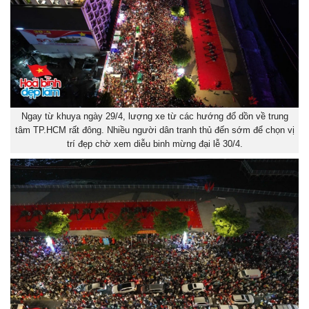
Ngay từ khuya ngày 29/4, lượng xe từ các hướng đổ dồn về trung
tâm TP.HCM rất đông. Nhiều người dân tranh thủ đến sớm để chọn vị
trí đẹp chờ xem diễu binh mừng đại lễ 30/4.