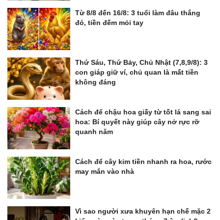
Từ 8/8 đến 16/8: 3 tuổi làm đâu thắng
đó, tiền đếm mỏi tay
Thứ Sáu, Thứ Bảy, Chủ Nhật (7,8,9/8): 3
con giáp giữ ví, chủ quan là mất tiền
không đáng
Cách để chậu hoa giấy từ tốt lá sang sai
hoa: Bí quyết này giúp cây nở rực rỡ
quanh năm
Cách để cây kim tiền nhanh ra hoa, rước
may mắn vào nhà
Vì sao người xưa khuyên hạn chế mặc 2