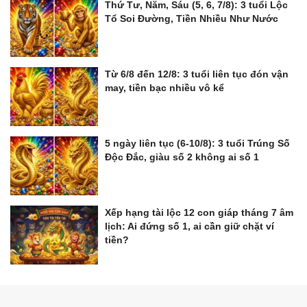
Thứ Tư, Năm, Sáu (5, 6, 7/8): 3 tuổi Lộc
Tổ Soi Đường, Tiền Nhiều Như Nước
Từ 6/8 đến 12/8: 3 tuổi liên tục đón vận
may, tiền bạc nhiều vô kể
5 ngày liên tục (6-10/8): 3 tuổi Trúng Số
Độc Đắc, giàu số 2 không ai số 1
Xếp hạng tài lộc 12 con giáp tháng 7 âm
lịch: Ai đứng số 1, ai cần giữ chặt ví
tiền?