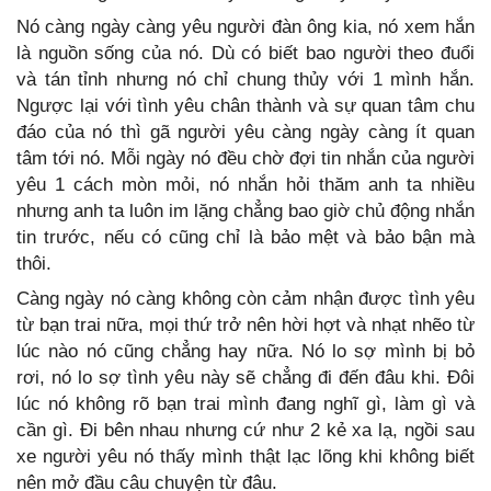
Nó càng ngày càng yêu người đàn ông kia, nó xem hắn
là nguồn sống của nó. Dù có biết bao người theo đuổi
và tán tỉnh nhưng nó chỉ chung thủy với 1 mình hắn.
Ngược lại với tình yêu chân thành và sự quan tâm chu
đáo của nó thì gã người yêu càng ngày càng ít quan
tâm tới nó. Mỗi ngày nó đều chờ đợi tin nhắn của người
yêu 1 cách mòn mỏi, nó nhắn hỏi thăm anh ta nhiều
nhưng anh ta luôn im lặng chẳng bao giờ chủ động nhắn
tin trước, nếu có cũng chỉ là bảo mệt và bảo bận mà
thôi.
Càng ngày nó càng không còn cảm nhận được tình yêu
từ bạn trai nữa, mọi thứ trở nên hời hợt và nhạt nhẽo từ
lúc nào nó cũng chẳng hay nữa. Nó lo sợ mình bị bỏ
rơi, nó lo sợ tình yêu này sẽ chẳng đi đến đâu khi. Đôi
lúc nó không rõ bạn trai mình đang nghĩ gì, làm gì và
cần gì. Đi bên nhau nhưng cứ như 2 kẻ xa lạ, ngồi sau
xe người yêu nó thấy mình thật lạc lõng khi không biết
nên mở đầu câu chuyện từ đâu.