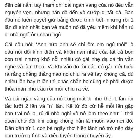
đến cái nắm tay thậm chí cái ngàn vàng của nó đều vẫn
nguyên vẹn, nhưng hắn đã đến và cướp đi tất cả. Ban
đầu nó kiên quyết giữ bằng được trinh tiết, nhưng rồi 1
lần đi sinh nhật bạn về muộn nó đã yếu mềm khi hắn rủ
đi nhà nghỉ ôm nhau ngủ.
Cái câu nói: ‘Anh hứa anh sẽ chỉ ôm em ngủ thôi” là
câu nói dối kinh điển và khốn nạn nhất của tất cả bọn
con trai nhưng khổ nỗi nhiều cô gái nhẹ dạ cả tin vẫn
nghe và làm theo. Và khi vào đó rồi các cô gái mới hiểu
ra rằng chẳng thằng nào nó chịu ra về tay không cả, dù
nhiều lần hay ít lần thì chắc chắn họ cũng sẽ phải được
thỏa mãn nhu cầu rồi mới chịu ra về.
Và cái ngàn vàng của nó cũng mất đi như thế, 1 lần rồi
tắc lưỡi 2 lần và “n” lần. Kể từ đó cứ hễ mỗi lần gặp
bạn trai nó lại rủ đi nhà nghỉ và nó làm theo như 1 thói
quen chứ đôi khi cũng không hẳn là muốn vào nơi đó.
Dần dần từ 1 con bé ngây thơ hiền lành nó trở nên dày
dặn trường tình và điêu luyện trong chuyện ấy.