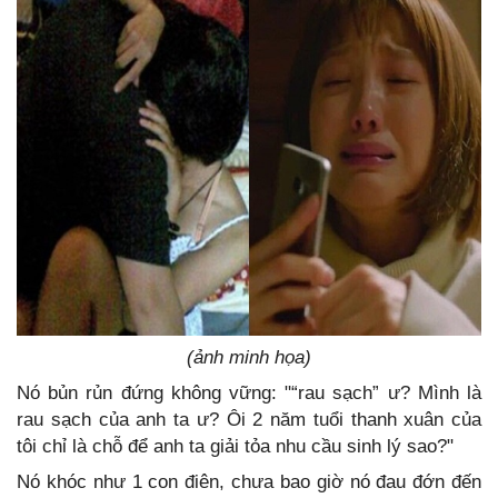
(ảnh minh họa)
Nó bủn rủn đứng không vững: "“rau sạch” ư? Mình là
rau sạch của anh ta ư? Ôi 2 năm tuổi thanh xuân của
tôi chỉ là chỗ để anh ta giải tỏa nhu cầu sinh lý sao?"
Nó khóc như 1 con điên, chưa bao giờ nó đau đớn đến