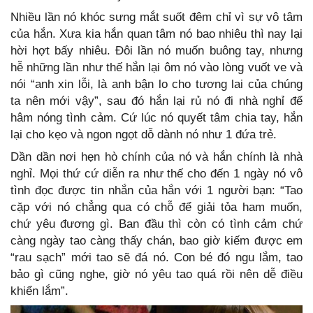
Nhiều lần nó khóc sưng mắt suốt đêm chỉ vì sự vô tâm
của hắn. Xưa kia hắn quan tâm nó bao nhiêu thì nay lại
hời hợt bấy nhiêu. Đôi lần nó muốn buông tay, nhưng
hễ những lần như thế hắn lại ôm nó vào lòng vuốt ve và
nói “anh xin lỗi, là anh bận lo cho tương lai của chúng
ta nên mới vậy”, sau đó hắn lại rủ nó đi nhà nghỉ để
hâm nóng tình cảm. Cứ lúc nó quyết tâm chia tay, hắn
lại cho kẹo và ngon ngọt dỗ dành nó như 1 đứa trẻ.
Dần dần nơi hẹn hò chính của nó và hắn chính là nhà
nghỉ. Mọi thứ cứ diễn ra như thế cho đến 1 ngày nó vô
tình đọc được tin nhắn của hắn với 1 người bạn: “Tao
cặp với nó chẳng qua có chỗ để giải tỏa ham muốn,
chứ yêu đương gì. Ban đầu thì còn có tình cảm chứ
càng ngày tao càng thấy chán, bao giờ kiếm được em
“rau sạch” mới tao sẽ đá nó. Con bé đó ngu lắm, tao
bảo gì cũng nghe, giờ nó yêu tao quá rồi nên dễ điều
khiển lắm”.