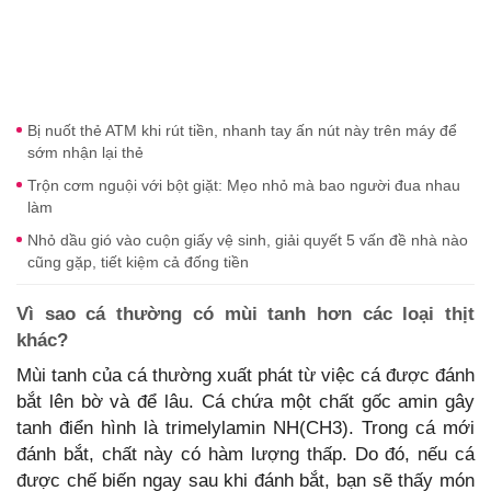
Bị nuốt thẻ ATM khi rút tiền, nhanh tay ấn nút này trên máy để
sớm nhận lại thẻ
Trộn cơm nguội với bột giặt: Mẹo nhỏ mà bao người đua nhau
làm
Nhỏ dầu gió vào cuộn giấy vệ sinh, giải quyết 5 vấn đề nhà nào
cũng gặp, tiết kiệm cả đống tiền
Vì sao cá thường có mùi tanh hơn các loại thịt
khác?
Mùi tanh của cá thường xuất phát từ việc cá được đánh
bắt lên bờ và để lâu. Cá chứa một chất gốc amin gây
tanh điển hình là trimelylamin NH(CH3). Trong cá mới
đánh bắt, chất này có hàm lượng thấp. Do đó, nếu cá
được chế biến ngay sau khi đánh bắt, bạn sẽ thấy món