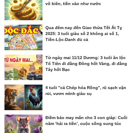
vô biên, tiền vào như nước
Qua đêm nay đến Giao thừa Tết Ất Tỵ
2025: 3 tuổi giàu số 2 không ai số 1,
Tiền-Lộc-Danh đủ cả
Từ ngày mai 11/12 Dương: 3 tuổi ăn lộc
Tổ Tiên đi đằng Đông hốt Vàng, đi đằng
Tây hốt Bạc
4 tuổi "cá Chép hóa Rồng", rũ sạch vận
rủi, vươn mình giàu sụ
Điềm báo may mắn cho 3 con giáp: Cuối
năm ‘hái ra tiền’, cuộc sống sung túc