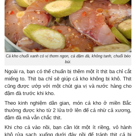
Cá kho chuối xanh có vị thơm ngon, cá đậm đà, không tanh, chuối béo
bùi.
Ngoài ra, bạn có thể chuẩn bị thêm một ít thịt ba chỉ cắt
miếng to. Thịt ba chỉ sẽ giúp cá kho không bị khô. Thịt
cũng được ướp với một chút gia vị và nước hàng cho
đậm đà trước khi kho.
Theo kinh nghiệm dân gian, món cá kho ở miền Bắc
thường được kho từ 2 lửa trở lên để cá nhừ cả xương,
đậm đà mà vẫn chắc thịt.
Khi cho cá vào nồi, bạn cần lót một ít riềng, vỏ hành
khô rửa sạch xuống dưới đáy nồi để tránh thịt cá bị