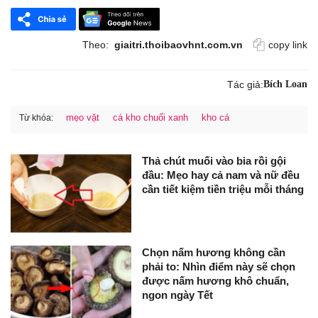
Theo:
giaitri.thoibaovhnt.com.vn
copy link
Tác giả:
Bích Loan
mẹo vặt
cá kho chuối xanh
kho cá
Từ khóa:
Thả chút muối vào bia rồi gội
đầu: Mẹo hay cả nam và nữ đều
cần tiết kiệm tiền triệu mỗi tháng
Chọn nấm hương không cần
phải to: Nhìn điểm này sẽ chọn
được nấm hương khô chuẩn,
ngon ngày Tết