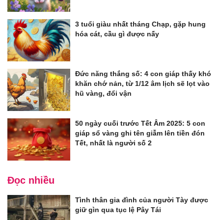
3 tuổi giàu nhất tháng Chạp, gặp hung
hóa cát, cầu gì được nấy
Đức năng thắng số: 4 con giáp thấy khó
khăn chớ nản, từ 1/12 âm lịch sẽ lọt vào
hũ vàng, đổi vận
50 ngày cuối trước Tết Âm 2025: 5 con
giáp sổ vàng ghi tên giẫm lên tiền đón
Tết, nhất là người số 2
Đọc nhiều
Tình thân gia đình của người Tày được
giữ gìn qua tục lệ Pây Tái