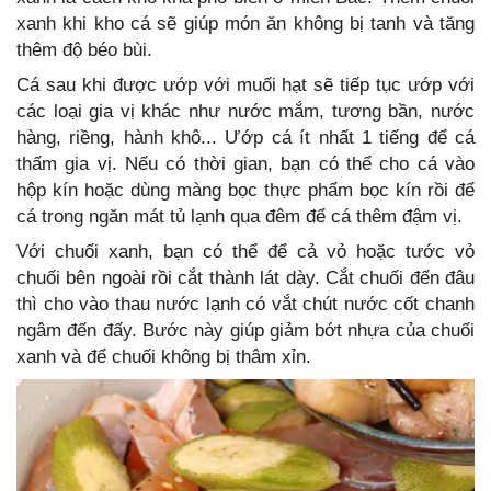
xanh khi kho cá sẽ giúp món ăn không bị tanh và tăng
thêm độ béo bùi.
Cá sau khi được ướp với muối hạt sẽ tiếp tục ướp với
các loại gia vị khác như nước mắm, tương bần, nước
hàng, riềng, hành khô... Ướp cá ít nhất 1 tiếng để cá
thấm gia vị. Nếu có thời gian, bạn có thể cho cá vào
hộp kín hoặc dùng màng bọc thực phẩm bọc kín rồi để
cá trong ngăn mát tủ lạnh qua đêm để cá thêm đậm vị.
Với chuối xanh, bạn có thể để cả vỏ hoặc tước vỏ
chuối bên ngoài rồi cắt thành lát dày. Cắt chuối đến đâu
thì cho vào thau nước lạnh có vắt chút nước cốt chanh
ngâm đến đấy. Bước này giúp giảm bớt nhựa của chuối
xanh và để chuối không bị thâm xỉn.