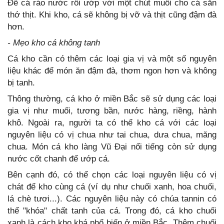
Để cá ráo nước rồi ướp với một chút muối cho cá săn
thớ thịt. Khi kho, cá sẽ không bị vỡ và thịt cũng đậm đà
hơn.
- Mẹo kho cá không tanh
Cá kho cần có thêm các loại gia vị và một số nguyên
liệu khác để món ăn đậm đà, thơm ngon hơn và không
bị tanh.
Thông thường, cá kho ở miền Bắc sẽ sử dụng các loại
gia vị như muối, tương bần, nước hàng, riềng, hành
khô. Ngoài ra, người ta có thể kho cá với các loại
nguyên liệu có vị chua như tai chua, dưa chua, măng
chua. Món cá kho làng Vũ Đại nổi tiếng còn sử dụng
nước cốt chanh để ướp cá.
Bên cạnh đó, có thể chọn các loại nguyên liệu có vị
chát để kho cùng cá (ví dụ như chuối xanh, hoa chuối,
lá chè tươi...). Các nguyên liệu này có chúa tannin có
thể "khóa" chất tanh của cá. Trong đó, cá kho chuối
xanh là cách kho khá phổ biến ở miền Bắc. Thêm chuối