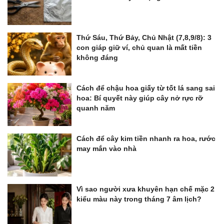
Thứ Sáu, Thứ Bảy, Chủ Nhật (7,8,9/8): 3
con giáp giữ ví, chủ quan là mất tiền
không đáng
Cách để chậu hoa giấy từ tốt lá sang sai
hoa: Bí quyết này giúp cây nở rực rỡ
quanh năm
Cách để cây kim tiền nhanh ra hoa, rước
may mắn vào nhà
Vì sao người xưa khuyên hạn chế mặc 2
kiểu màu này trong tháng 7 âm lịch?