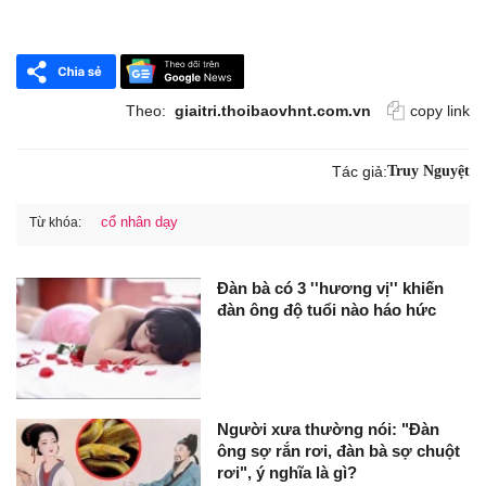
Theo:
giaitri.thoibaovhnt.com.vn
copy link
Tác giả:
Truy Nguyệt
cổ nhân dạy
Từ khóa:
Đàn bà có 3 ''hương vị'' khiến
đàn ông độ tuổi nào háo hức
Người xưa thường nói: "Đàn
ông sợ rắn rơi, đàn bà sợ chuột
rơi", ý nghĩa là gì?