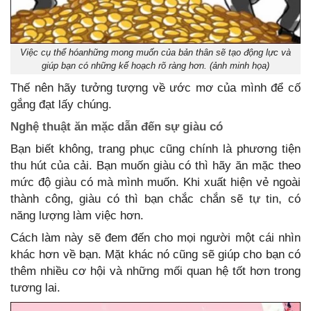
Việc cụ thể hóanhững mong muốn của bản thân sẽ tạo động lực và
giúp bạn có những kế hoạch rõ ràng hơn. (ảnh minh họa)
Thế nên hãy tưởng tượng về ước mơ của mình để cố
gắng đạt lấy chúng.
Nghệ thuật ăn mặc dẫn đến sự giàu có
Bạn biết không, trang phục cũng chính là phương tiện
thu hút của cải. Bạn muốn giàu có thì hãy ăn mặc theo
mức độ giàu có mà mình muốn. Khi xuất hiện vẻ ngoài
thành công, giàu có thì bạn chắc chắn sẽ tự tin, có
năng lượng làm việc hơn.
Cách làm này sẽ đem đến cho mọi người một cái nhìn
khác hơn về bạn. Mặt khác nó cũng sẽ giúp cho bạn có
thêm nhiều cơ hội và những mối quan hệ tốt hơn trong
tương lai.