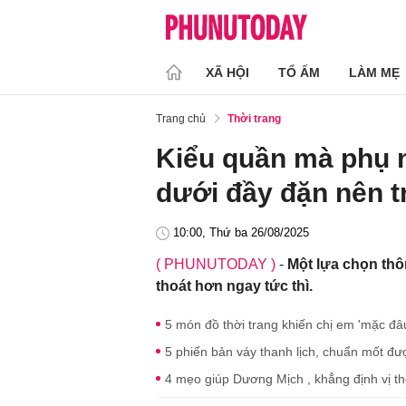
XÃ HỘI
TỔ ẤM
LÀM MẸ
Trang chủ
Thời trang
Kiểu quần mà phụ n
dưới đầy đặn nên t
10:00, Thứ ba 26/08/2025
( PHUNUTODAY )
-
Một lựa chọn thô
thoát hơn ngay tức thì.
5 món đồ thời trang khiến chị em 'mặc đâ
5 phiến bản váy thanh lịch, chuẩn mốt đ
4 mẹo giúp Dương Mịch , khẳng định vị th