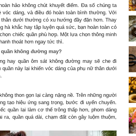
 hoàn hảo không chút khuyết điểm. Đa số chúng ta
 vóc dáng, và điều đó hoàn toàn bình thường. Với
ần thân dưới thường có xu hướng đầy đặn hơn. Thay
g hà khắc hay tập luyện quá sức, bạn hoàn toàn có
h chọn chiếc quần phù hợp. Một lựa chọn thông minh
hanh thoát hơn ngay tức thì.
và quần không đường may?
ộng hay quần ôm sát không đường may sẽ che đi
u quần này lại khiến vóc dáng của phụ nữ thân dưới
.
không thon gọn lại càng nặng nề. Trên những người
ng tạo hiệu ứng sang trọng, bước đi uyển chuyển.
iếc quần lại làm cơ thể trông thấp hơn, phom dáng
ài ra, quần quá dài, chạm đất còn gây luộm thuộm,