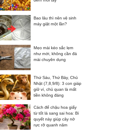
đếm mỏi tay
Bao lâu thì nên vệ sinh
máy giặt một lần?
Mẹo mài kéo sắc lẹm
như mới, không cần đá
mài chuyên dụng
Thứ Sáu, Thứ Bảy, Chủ
Nhật (7,8,9/8): 3 con giáp
giữ ví, chủ quan là mất
tiền không đáng
Cách để chậu hoa giấy
từ tốt lá sang sai hoa: Bí
quyết này giúp cây nở
rực rỡ quanh năm