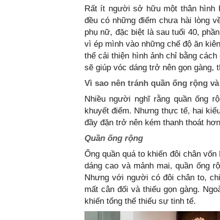
Rất ít người sở hữu một thân hình
đều có những điểm chưa hài lòng về
phụ nữ, đặc biệt là sau tuổi 40, ph
vì ép mình vào những chế độ ăn kiên
thể cải thiện hình ảnh chỉ bằng các
sẽ giúp vóc dáng trở nên gọn gàng, t
Vì sao nên tránh quần ống rộng 
Nhiều người nghĩ rằng quần ống r
khuyết điểm. Nhưng thực tế, hai kiể
đầy đặn trở nên kém thanh thoát hơn
Quần ống rộng
Ống quần quá to khiến đôi chân vốn 
dáng cao và mảnh mai, quần ống rộ
Nhưng với người có đôi chân to, ch
mất cân đối và thiếu gọn gàng. Ngo
khiến tổng thể thiếu sự tinh tế.