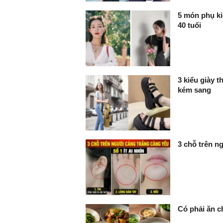
5 món phụ ki
40 tuổi
3 kiểu giày 
kém sang
3 chỗ trên ng
Có phải ăn c