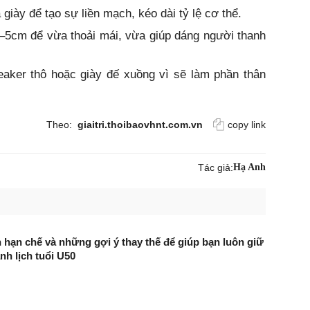
giày để tạo sự liền mạch, kéo dài tỷ lệ cơ thể.
2–5cm để vừa thoải mái, vừa giúp dáng người thanh
aker thô hoặc giày đế xuồng vì sẽ làm phần thân
Theo:
giaitri.thoibaovhnt.com.vn
copy link
Tác giả:
Hạ Anh
ên hạn chế và những gợi ý thay thế để giúp bạn luôn giữ
nh lịch tuổi U50