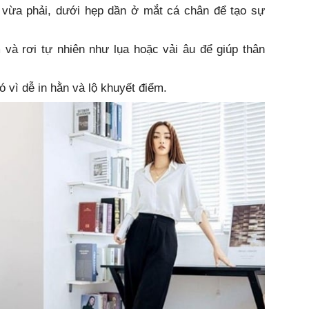
 vừa phải, dưới hẹp dần ở mắt cá chân để tạo sự
 và rơi tự nhiên như lụa hoặc vải âu để giúp thân
 vì dễ in hằn và lộ khuyết điểm.