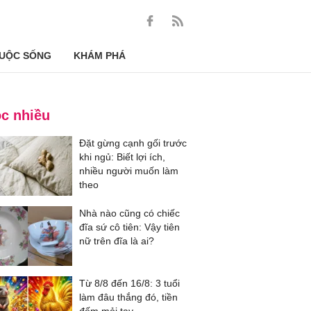
UỘC SỐNG
KHÁM PHÁ
c nhiều
Đặt gừng cạnh gối trước
khi ngủ: Biết lợi ích,
nhiều người muốn làm
theo
Nhà nào cũng có chiếc
đĩa sứ cô tiên: Vậy tiên
nữ trên đĩa là ai?
Từ 8/8 đến 16/8: 3 tuổi
làm đâu thắng đó, tiền