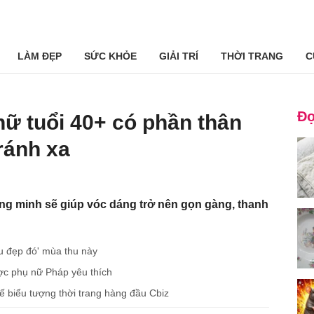
LÀM ĐẸP
SỨC KHỎE
GIẢI TRÍ
THỜI TRANG
C
Đọ
ữ tuổi 40+ có phần thân
ránh xa
ng minh sẽ giúp vóc dáng trở nên gọn gàng, thanh
u đẹp đó' mùa thu này
ược phụ nữ Pháp yêu thích
ế biểu tượng thời trang hàng đầu Cbiz