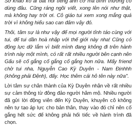
Sơ khảo ko ai bắt nói tiếng anh cơ mà bình thường có
dùng đâu. Cũng ráng ngồi viết, xong lên nói như thật,
mà không hay trời ơi. Cô giáo tui xem xong mắng quá
trời vì không hiểu sao can đảm vậy đó.
Thôi, tâm sự là như vậy để mọi người tỉnh táo cùng với
tui, để tui dần hoà nhập với thế giới này nha! Cũng có
động lực dữ lắm vì biết mình đang không đi trên hành
trình này một mình, có rất rất nhiều người bên cạnh nên
Gấu sẽ cố gắng cố gắng cố gắng hơn nữa. Mấy friend
chờ tui nha, Nguyễn Cao Kỳ Duyên - Nam Địnhhh
(không phải Đệnh), đấy. Học thêm cái hô tên này nữa".
Lời tâm sự chân thành của Kỳ Duyên nhận về rất nhiều
sự cảm thông từ đông đảo người hâm mộ. Nhiều người
đã gửi lời động viên đến Kỳ Duyên, khuyên cô không
nên tự tạo áp lực cho bản thân, thay vào đó chỉ nên cố
gắng hết sức để không phải hối tiếc về hành trình đã
chọn.