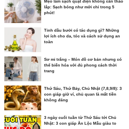
Mẹo làm sạch quạt điện không cần tháo
lắp: Sạch bóng như mới chỉ trong 5
phút!
Tinh dầu bưởi có tác dụng gì? Những
lợi ích cho da, tóc và cách sử dụng an
toàn
Sơ mi trắng – Món đồ cơ bản nhưng có
thể biến hóa với đủ phong cách thời
trang
Thứ Sáu, Thứ Bảy, Chủ Nhật (7,8,9/8): 3
con giáp giữ ví, chủ quan là mất tiền
không đáng
3 ngày cuối tuần từ Thứ Sáu tới Chủ
Nhật: 3 con giáp Ăn Lộc Mẫu giàu to