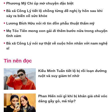
Phương Mỹ Chi úp mở chuyện đặc biệt
Bà xã Công Lý tiết lộ chồng từng đề nghị ly hôn sau khi
xảy ra biến cố sức khỏe
Lương Bích Hữu nói rõ tin đồn phẫu thuật thẩm mỹ
Mẹ Tóc Tiên mong con gái đi thêm bước nữa trong chuyện
tình cảm
Bà xã Công Lý nói sự thật về cuộc hôn nhân với nam nghệ
sĩ
Tin nên đọc
Kiều Minh Tuấn tiết lộ bị rối loạn đường
ruột và suy giảm trí nhớ
Phan Hiển nói gì khi bị khán giả chê vóc
dáng gầy gò, má tóp?