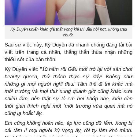
Kỳ Duyên khiến khán giả thất vọng khi thi đầu hời hợt, không trau
chuốt.
Sau sự việc này, Kỳ Duyên đã nhanh chóng đăng tải bài
viết trên trang cá nhân, thẳng thắn thừa nhận những
thiếu sót của bản thân.
Kỳ Duyên viết: "
10 năm rồi Gấu mới trở lại với sân chơi
beauty queen, thử thách thực sự đấy! Không như
những gì mọi người nghĩ đâu! Tâm thế đi thi khác mà
môi trường và mọi thứ xung quanh giờ cũng khác xưa
nhiều lắm, nên thật sự là em hơi khớp nhẹ, kiểu cần
thời gian thích nghi một ‘môi trường vừa quen mà nó
cũng lạ hoắc’ ấy.
Em cũng không hoàn hảo, áp lực cũng dữ lắm. Xong bị
cái tâm lí mọi người kỳ vọng ấy, rồi tự làm khó mình.