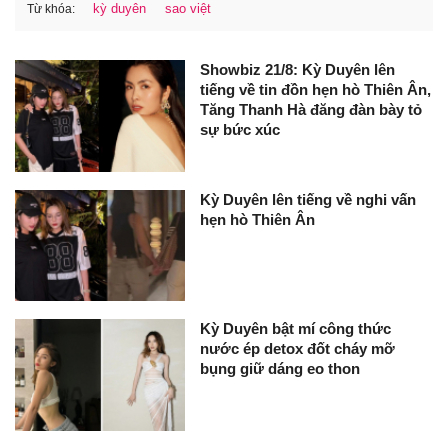
kỳ duyên
sao việt
Từ khóa:
Showbiz 21/8: Kỳ Duyên lên
tiếng về tin đồn hẹn hò Thiên Ân,
Tăng Thanh Hà đăng đàn bày tỏ
sự bức xúc
Kỳ Duyên lên tiếng về nghi vấn
hẹn hò Thiên Ân
Kỳ Duyên bật mí công thức
nước ép detox đốt cháy mỡ
bụng giữ dáng eo thon