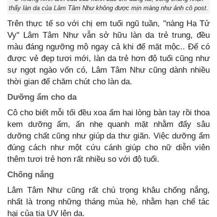
thấy làn da của Lâm Tâm Như không được mịn màng như ảnh cô post.
Trên thực tế so với chị em tuổi ngũ tuần, "nàng Hạ Tử
Vy" Lâm Tâm Như vẫn sở hữu làn da trẻ trung, đều
màu đáng ngưỡng mộ ngay cả khi để mặt mộc.. Để có
được vẻ đẹp tươi mới, làn da trẻ hơn độ tuổi cũng như
sự ngọt ngào vốn có, Lâm Tâm Như cũng dành nhiều
thời gian để chăm chút cho làn da.
Dưỡng ẩm cho da
Cô cho biết mỗi tối đều xoa ấm hai lòng bàn tay rồi thoa
kem dưỡng ẩm, ấn nhẹ quanh mặt nhằm đẩy sâu
dưỡng chất cũng như giúp da thư giãn. Việc dưỡng ẩm
đúng cách như một cứu cánh giúp cho nữ diễn viên
thêm tươi trẻ hơn rất nhiều so với độ tuổi.
Chống nắng
Lâm Tâm Như cũng rất chú trọng khâu chống nắng,
nhất là trong những tháng mùa hè, nhằm hạn chế tác
hại của tia UV lên da.