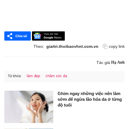
Theo:
giaitri.thoibaovhnt.com.vn
copy link
Tác giả:
Hạ Anh
làm đẹp
chăm sóc da
Từ khóa:
Ghim ngay những việc nên làm
sớm để ngừa lão hóa da ở từng
độ tuổi