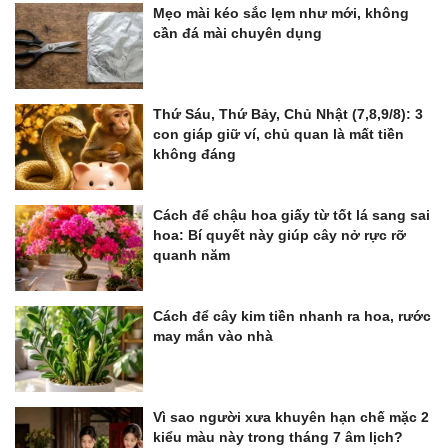
Mẹo mài kéo sắc lẹm như mới, không
cần đá mài chuyên dụng
Thứ Sáu, Thứ Bảy, Chủ Nhật (7,8,9/8): 3
con giáp giữ ví, chủ quan là mất tiền
không đáng
Cách để chậu hoa giấy từ tốt lá sang sai
hoa: Bí quyết này giúp cây nở rực rỡ
quanh năm
Cách để cây kim tiền nhanh ra hoa, rước
may mắn vào nhà
Vì sao người xưa khuyên hạn chế mặc 2
kiểu màu này trong tháng 7 âm lịch?