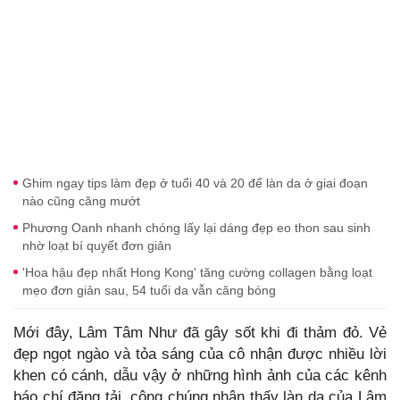
Ghim ngay tips làm đẹp ở tuổi 40 và 20 để làn da ở giai đoạn
nào cũng căng mướt
Phương Oanh nhanh chóng lấy lại dáng đẹp eo thon sau sinh
nhờ loạt bí quyết đơn giản
'Hoa hậu đẹp nhất Hong Kong' tăng cường collagen bằng loạt
mẹo đơn giản sau, 54 tuổi da vẫn căng bóng
Mới đây, Lâm Tâm Như đã gây sốt khi đi thảm đỏ. Vẻ
đẹp ngọt ngào và tỏa sáng của cô nhận được nhiều lời
khen có cánh, dẫu vậy ở những hình ảnh của các kênh
báo chí đăng tải, công chúng nhận thấy làn da của Lâm