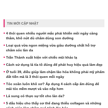
TIN MỚI CẬP NHẬT
4 thói quen nhiều người mắc phải khiến môi ngày càng
thâm, khô nứt dù chăm dùng son dưỡng
Loại quả vừa ngon miệng vừa giàu dưỡng chất hỗ trợ
chăm sóc làn da
Trấn Thành xuất hiện với chiếc mũi khác lạ
Cách sử dụng lá tía tô đúng để phát huy hiệu quả làm đẹp
Ở tuổi 39, điều giúp làm chậm lão hóa không phải mỹ phẩm
đắt tiền mà là 3 thói quen mỗi ngày
Tóc xoăn luôn khô xơ? Áp dụng 4 cách cấp ẩm đúng để
mái tóc mềm mượt và vào nếp hơn
Lá sung có thực sự tốt cho làn da?
5 dấu hiệu cho thấy cơ thể đang thiếu collagen và những