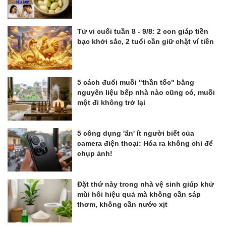
Tử vi cuối tuần 8 - 9/8: 2 con giáp tiền
bạc khởi sắc, 2 tuổi cần giữ chặt ví tiền
5 cách đuổi muỗi "thần tốc" bằng
nguyên liệu bếp nhà nào cũng có, muỗi
một đi không trở lại
5 công dụng 'ẩn' ít người biết của
camera điện thoại: Hóa ra không chỉ để
chụp ảnh!
Đặt thứ này trong nhà vệ sinh giúp khử
mùi hôi hiệu quả mà không cần sáp
thơm, không cần nước xịt