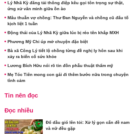
Lý Nhã Kỳ đăng tải thông điệp kêu gọi tôn trọng sự thật,
ứng xử văn minh giữa ồn ào
Mâu thuẫn vợ chồng: Thư Đan Nguyễn và chồng cũ đấu tố
kịch liệt 1 tuần
Động thái của Lý Nhã Kỳ giữa lúc bị réo tên khắp MXH
Phương Mỹ Chi úp mở chuyện đặc biệt
Bà xã Công Lý tiết lộ chồng từng đề nghị ly hôn sau khi
xảy ra biến cố sức khỏe
Lương Bích Hữu nói rõ tin đồn phẫu thuật thẩm mỹ
Mẹ Tóc Tiên mong con gái đi thêm bước nữa trong chuyện
tình cảm
Tin nên đọc
Đọc nhiều
Đổ dầu gió lên tỏi: Xử lý gọn cấn đề nam
và nữ đều gặp