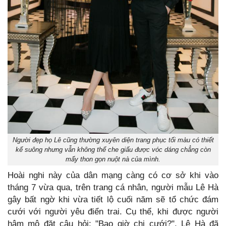
Người đẹp họ Lê cũng thường xuyên diện trang phục tối màu có thiết
kế suông nhưng vẫn không thể che giấu được vóc dáng chẳng còn
mấy thon gọn nuột nà của mình.
Hoài nghi này của dân mạng càng có cơ sở khi vào
tháng 7 vừa qua, trên trang cá nhân, người mẫu Lê Hà
gây bất ngờ khi vừa tiết lộ cuối năm sẽ tổ chức đám
cưới với người yêu điển trai. Cụ thể, khi được người
hâm mộ đặt câu hỏi: "Bao giờ chị cưới?", Lê Hà đã