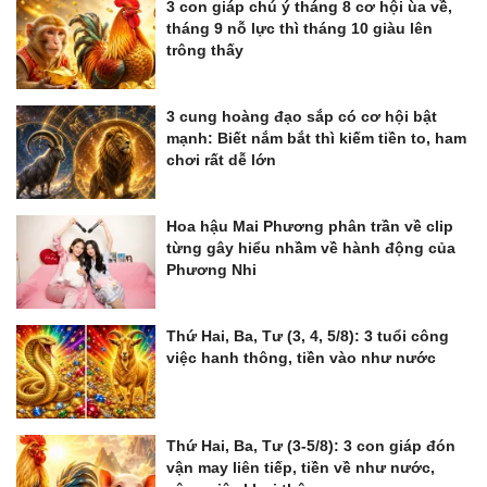
3 con giáp chú ý tháng 8 cơ hội ùa về,
tháng 9 nỗ lực thì tháng 10 giàu lên
trông thấy
3 cung hoàng đạo sắp có cơ hội bật
mạnh: Biết nắm bắt thì kiếm tiền to, ham
chơi rất dễ lớn
Hoa hậu Mai Phương phân trần về clip
từng gây hiểu nhầm về hành động của
Phương Nhi
Thứ Hai, Ba, Tư (3, 4, 5/8): 3 tuổi công
việc hanh thông, tiền vào như nước
Thứ Hai, Ba, Tư (3-5/8): 3 con giáp đón
vận may liên tiếp, tiền về như nước,