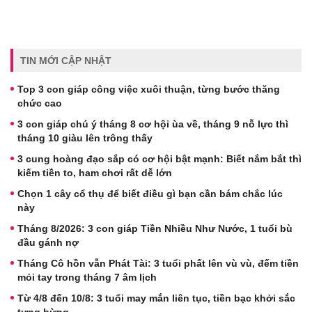
TIN MỚI CẬP NHẬT
Top 3 con giáp công việc xuôi thuận, từng bước thăng
chức cao
3 con giáp chú ý tháng 8 cơ hội ùa về, tháng 9 nỗ lực thì
tháng 10 giàu lên trông thấy
3 cung hoàng đạo sắp có cơ hội bật mạnh: Biết nắm bắt thì
kiếm tiền to, ham chơi rất dễ lớn
Chọn 1 cây cổ thụ để biết điều gì bạn cần bám chắc lúc
này
Tháng 8/2026: 3 con giáp Tiền Nhiều Như Nước, 1 tuổi bù
đầu gánh nợ
Tháng Cô hồn vẫn Phát Tài: 3 tuổi phất lên vù vù, đếm tiền
mỏi tay trong tháng 7 âm lịch
Từ 4/8 đến 10/8: 3 tuổi may mắn liên tục, tiền bạc khởi sắc
tưng bừng