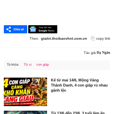
Theo:
giaitri.thoibaovhnt.com.vn
copy link
Tác giả:
Dạ Ngân
Tử vi
con giáp
Từ khóa:
Kể từ mai 14/6, Mộng Vàng
Thành Danh, 4 con giáp rủ nhau
gánh lộc
Từ 13/6 đến 23/6, 3 tuổi làm ăn