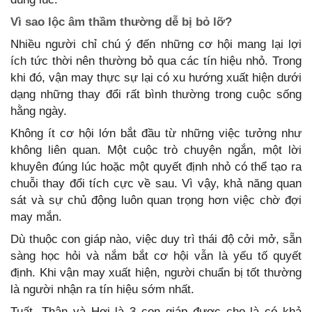
Vì sao lộc âm thầm thường dễ bị bỏ lỡ?
Nhiều người chỉ chú ý đến những cơ hội mang lại lợi
ích tức thời nên thường bỏ qua các tín hiệu nhỏ. Trong
khi đó, vận may thực sự lại có xu hướng xuất hiện dưới
dạng những thay đổi rất bình thường trong cuộc sống
hằng ngày.
Không ít cơ hội lớn bắt đầu từ những việc tưởng như
không liên quan. Một cuộc trò chuyện ngắn, một lời
khuyên đúng lúc hoặc một quyết định nhỏ có thể tạo ra
chuỗi thay đổi tích cực về sau. Vì vậy, khả năng quan
sát và sự chủ động luôn quan trọng hơn việc chờ đợi
may mắn.
Dù thuộc con giáp nào, việc duy trì thái độ cởi mở, sẵn
sàng học hỏi và nắm bắt cơ hội vẫn là yếu tố quyết
định. Khi vận may xuất hiện, người chuẩn bị tốt thường
là người nhận ra tín hiệu sớm nhất.
Tuất, Thân và Hợi là 3 con giáp được cho là có khả