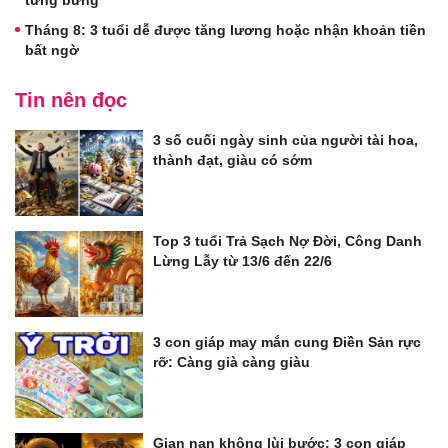
Tháng 8: 3 tuổi dễ được tăng lương hoặc nhận khoản tiền
bất ngờ
Tin nên đọc
3 số cuối ngày sinh của người tài hoa,
thành đạt, giàu có sớm
Top 3 tuổi Trả Sạch Nợ Đời, Công Danh
Lừng Lẫy từ 13/6 đến 22/6
3 con giáp may mắn cung Điền Sản rực
rỡ: Càng già càng giàu
Gian nan không lùi bước: 3 con giáp