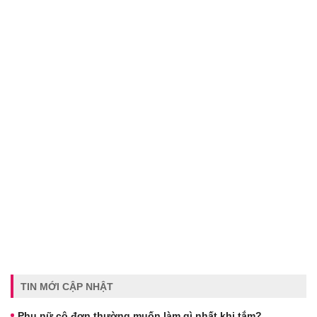
TIN MỚI CẬP NHẬT
Phụ nữ cô đơn thường muốn làm gì nhất khi tắm?