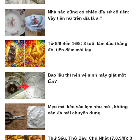
Nhà nào cũng có chiếc đĩa sứ cô tiên:
Vậy tiên nữ trên đĩa là ai?
Từ 8/8 đến 16/8: 3 tuổi làm đâu thắng
đó, tiền đếm mỏi tay
Bao lâu thì nên vệ sinh máy giặt một
lần?
Mẹo mài kéo sắc lẹm như mới, không
cần đá mài chuyên dụng
Thứ Sáu, Thứ Bảy, Chủ Nhật (7,8,9/8): 3