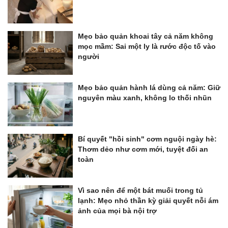
Mẹo bảo quản khoai tây cả năm không
mọc mầm: Sai một ly là rước độc tố vào
người
Mẹo bảo quản hành lá dùng cả năm: Giữ
nguyên màu xanh, không lo thối nhũn
Bí quyết "hồi sinh" cơm nguội ngày hè:
Thơm dẻo như cơm mới, tuyệt đối an
toàn
Vì sao nên để một bát muối trong tủ
lạnh: Mẹo nhỏ thần kỳ giải quyết nỗi ám
ảnh của mọi bà nội trợ