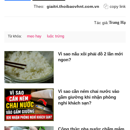
Theo:
giaitri.thoibaovhnt.com.vn
copy link
Tác giả:
Trang Hạ
mẹo hay
luộc trứng
Từ khóa:
Vì sao nấu xôi phải đồ 2 lần mới
ngon?
Vì sao cần ném chai nước vào
gầm giường khi nhận phòng
nghỉ khách sạn?
Công thức pha nước chấm mắm