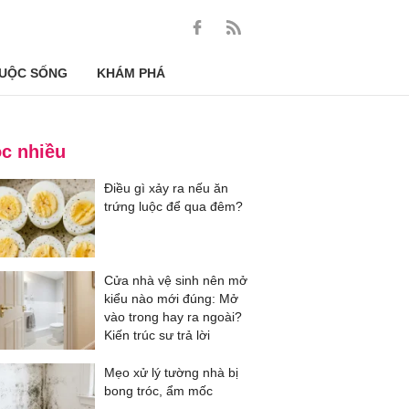
UỘC SỐNG
KHÁM PHÁ
c nhiều
Điều gì xảy ra nếu ăn
trứng luộc để qua đêm?
Cửa nhà vệ sinh nên mở
kiểu nào mới đúng: Mở
vào trong hay ra ngoài?
Kiến trúc sư trả lời
Mẹo xử lý tường nhà bị
bong tróc, ẩm mốc