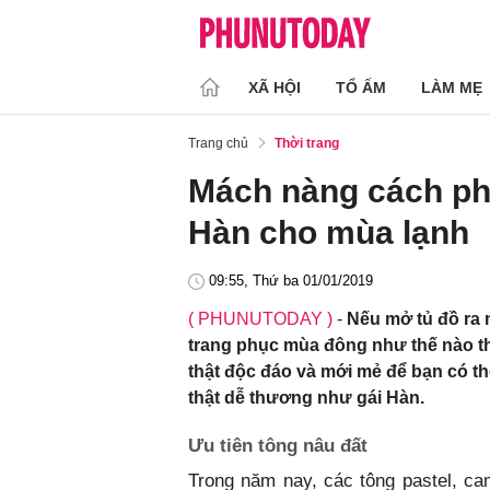
XÃ HỘI
TỔ ẤM
LÀM MẸ
Trang chủ
Thời trang
Mách nàng cách ph
Hàn cho mùa lạnh
09:55, Thứ ba 01/01/2019
( PHUNUTODAY )
-
Nếu mở tủ đồ ra 
trang phục mùa đông như thế nào thì
thật độc đáo và mới mẻ để bạn có t
thật dễ thương như gái Hàn.
Ưu tiên tông nâu đất
Trong năm nay, các tông pastel, ca