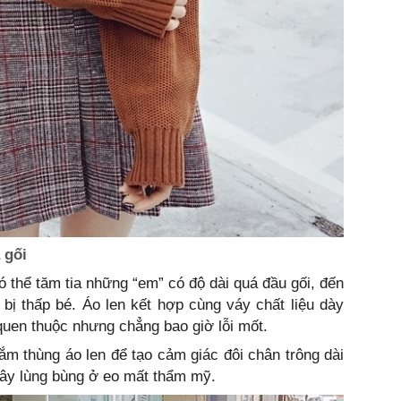
 gối
thể tăm tia những “em” có độ dài quá đầu gối, đến
bị thấp bé. Áo len kết hợp cùng váy chất liệu dày
quen thuộc nhưng chẳng bao giờ lỗi mốt.
ắm thùng áo len để tạo cảm giác đôi chân trông dài
gây lùng bùng ở eo mất thẩm mỹ.