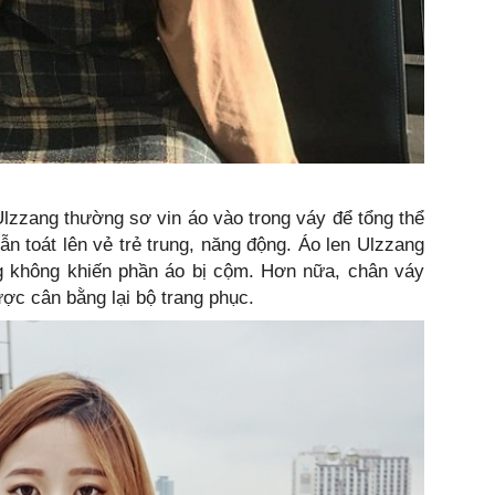
lzzang thường sơ vin áo vào trong váy để tổng thể
n toát lên vẻ trẻ trung, năng động. Áo len Ulzzang
g không khiến phần áo bị cộm. Hơn nữa, chân váy
ợc cân bằng lại bộ trang phục.