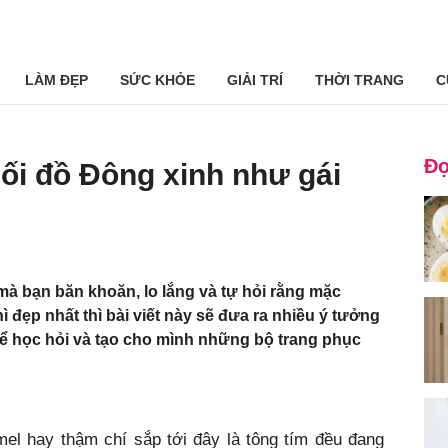
LÀM ĐẸP
SỨC KHỎE
GIẢI TRÍ
THỜI TRANG
C
Đọ
ối đồ Đông xinh như gái
mà bạn băn khoăn, lo lắng và tự hỏi rằng mặc
 đẹp nhất thì bài viết này sẽ đưa ra nhiều ý tưởng
hể học hỏi và tạo cho mình những bộ trang phục
mel hay thậm chí sắp tới đây là tông tím đều đang