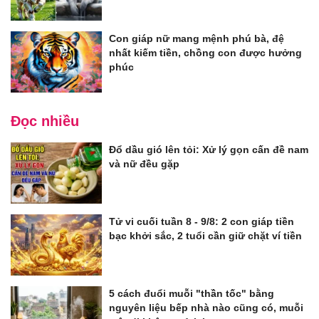
Con giáp nữ mang mệnh phú bà, đệ
nhất kiếm tiền, chồng con được hưởng
phúc
Đọc nhiều
Đổ dầu gió lên tỏi: Xử lý gọn cấn đề nam
và nữ đều gặp
Tử vi cuối tuần 8 - 9/8: 2 con giáp tiền
bạc khởi sắc, 2 tuổi cần giữ chặt ví tiền
5 cách đuổi muỗi "thần tốc" bằng
nguyên liệu bếp nhà nào cũng có, muỗi