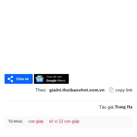
Theo:
giaitri.thoibaovhnt.com.vn
copy link
Tác giả:
Trang Hạ
con giáp
tử vi 12 con giáp
Từ khóa: