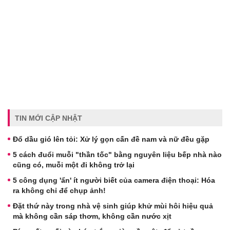
TIN MỚI CẬP NHẬT
Đổ dầu gió lên tỏi: Xử lý gọn cấn đề nam và nữ đều gặp
5 cách đuổi muỗi "thần tốc" bằng nguyên liệu bếp nhà nào
cũng có, muỗi một đi không trở lại
5 công dụng 'ẩn' ít người biết của camera điện thoại: Hóa
ra không chỉ để chụp ảnh!
Đặt thứ này trong nhà vệ sinh giúp khử mùi hôi hiệu quả
mà không cần sáp thơm, không cần nước xịt