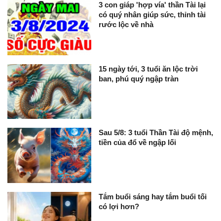
3 con giáp 'hợp vía' thần Tài lại
có quý nhân giúp sức, thỉnh tài
rước lộc về nhà
15 ngày tới, 3 tuổi ăn lộc trời
ban, phú quý ngập tràn
Sau 5/8: 3 tuổi Thần Tài độ mệnh,
tiền của đổ về ngập lối
Tắm buổi sáng hay tắm buổi tối
có lợi hơn?