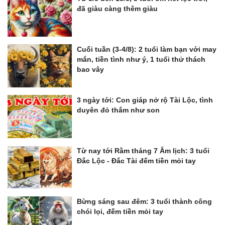
đã giàu càng thêm giàu
Cuối tuần (3-4/8): 2 tuổi làm bạn với may
mắn, tiền tình như ý, 1 tuổi thử thách
bao vây
3 ngày tới: Con giáp nở rộ Tài Lộc, tình
duyên đỏ thắm như son
Từ nay tới Rằm tháng 7 Âm lịch: 3 tuổi
Đắc Lộc - Đắc Tài đếm tiền mỏi tay
Bừng sáng sau đêm: 3 tuổi thành công
chói lọi, đếm tiền mỏi tay