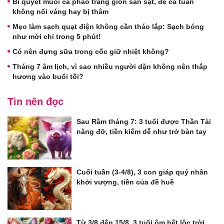
Bí quyết muối cà pháo trắng giòn sần sật, để cả tuần
không nổi váng hay bị thâm
Mẹo làm sạch quạt điện không cần tháo lắp: Sạch bóng
như mới chỉ trong 5 phút!
Có nên đựng sữa trong cốc giữ nhiệt không?
Tháng 7 âm lịch, vì sao nhiều người dặn không nên thắp
hương vào buổi tối?
Tin nên đọc
Sau Rằm tháng 7: 3 tuổi được Thần Tài
nâng đỡ, tiền kiếm dễ như trở bàn tay
Cuối tuần (3-4/8), 3 con giáp quý nhân
khởi vượng, tiền của đề huề
Từ 3/8 đến 15/8, 3 tuổi ôm hết lộc trời,