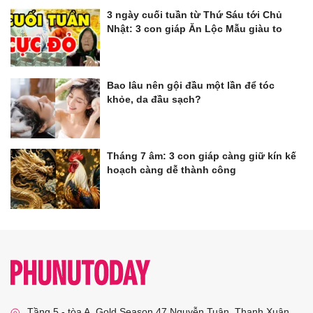
3 ngày cuối tuần từ Thứ Sáu tới Chủ
Nhật: 3 con giáp Ăn Lộc Mẫu giàu to
Bao lâu nên gội đầu một lần để tóc
khỏe, da đầu sạch?
Tháng 7 âm: 3 con giáp càng giữ kín kế
hoạch càng dễ thành công
Tầng 5 - tòa A, Gold Season 47 Nguyễn Tuân, Thanh Xuân,