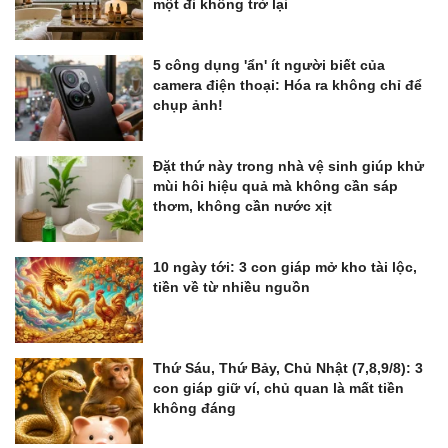
một đi không trở lại
5 công dụng 'ẩn' ít người biết của
camera điện thoại: Hóa ra không chỉ để
chụp ảnh!
Đặt thứ này trong nhà vệ sinh giúp khử
mùi hôi hiệu quả mà không cần sáp
thơm, không cần nước xịt
10 ngày tới: 3 con giáp mở kho tài lộc,
tiền về từ nhiều nguồn
Thứ Sáu, Thứ Bảy, Chủ Nhật (7,8,9/8): 3
con giáp giữ ví, chủ quan là mất tiền
không đáng