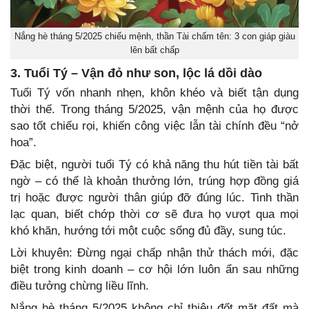
Nắng hè tháng 5/2025 chiếu mệnh, thần Tài chấm tên: 3 con giáp giàu
lên bất chấp
3. Tuổi Tý – Vận đỏ như son, lộc lá dồi dào
Tuổi Tý vốn nhanh nhẹn, khôn khéo và biết tận dụng
thời thế. Trong tháng 5/2025, vận mệnh của họ được
sao tốt chiếu rọi, khiến công việc lẫn tài chính đều “nở
hoa”.
Đặc biệt, người tuổi Tý có khả năng thu hút tiền tài bất
ngờ – có thể là khoản thưởng lớn, trúng hợp đồng giá
trị hoặc được người thân giúp đỡ đúng lúc. Tinh thần
lạc quan, biết chớp thời cơ sẽ đưa họ vượt qua mọi
khó khăn, hướng tới một cuộc sống đủ đầy, sung túc.
Lời khuyên: Đừng ngại chấp nhận thử thách mới, đặc
biệt trong kinh doanh – cơ hội lớn luôn ẩn sau những
điều tưởng chừng liều lĩnh.
Nắng hè tháng 5/2025 không chỉ thiêu đốt mặt đất mà