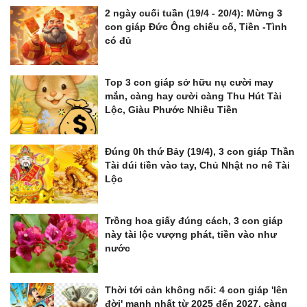
2 ngày cuối tuần (19/4 - 20/4): Mừng 3
con giáp Đức Ông chiếu cố, Tiền -Tình
có đủ
Top 3 con giáp sở hữu nụ cười may
mắn, càng hay cười càng Thu Hút Tài
Lộc, Giàu Phước Nhiều Tiền
Đúng 0h thứ Bảy (19/4), 3 con giáp Thần
Tài dúi tiền vào tay, Chủ Nhật no nê Tài
Lộc
Trồng hoa giấy đúng cách, 3 con giáp
này tài lộc vượng phát, tiền vào như
nước
Thời tới cản không nổi: 4 con giáp 'lên
đời' mạnh nhất từ 2025 đến 2027, càng