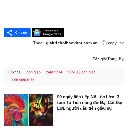
Theo:
giaitri.thoibaovhnt.com.vn
copy link
Tác giả:
Trang Hạ
con giáp
xem tử vi
tử vi 12 con giáp
Từ khóa:
con giáp may
99 ngày liên tiếp Nổ Lộc Lớn: 3
tuổi Tổ Tiên nâng đỡ Đại Cát Đại
Lợi, người đầu tiên giàu sụ