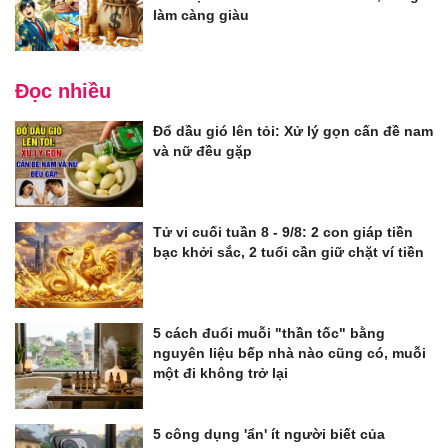
làm càng giàu
Đọc nhiều
Đổ dầu gió lên tỏi: Xử lý gọn cấn đề nam
và nữ đều gặp
Tử vi cuối tuần 8 - 9/8: 2 con giáp tiền
bạc khởi sắc, 2 tuổi cần giữ chặt ví tiền
5 cách đuổi muỗi "thần tốc" bằng
nguyên liệu bếp nhà nào cũng có, muỗi
một đi không trở lại
5 công dụng 'ẩn' ít người biết của