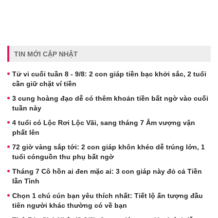
TIN MỚI CẬP NHẬT
Tử vi cuối tuần 8 - 9/8: 2 con giáp tiền bạc khởi sắc, 2 tuổi
cần giữ chặt ví tiền
3 cung hoàng đạo dễ có thêm khoản tiền bất ngờ vào cuối
tuần này
4 tuổi có Lộc Rơi Lộc Vãi, sang tháng 7 Âm vượng vận
phất lên
72 giờ vàng sắp tới: 2 con giáp khôn khéo dễ trúng lớn, 1
tuổi cónguồn thu phụ bất ngờ
Tháng 7 Cô hồn ai đen mặc ai: 3 con giáp này đỏ cả Tiền
lẫn Tình
Chọn 1 chú cún bạn yêu thích nhất: Tiết lộ ấn tượng đầu
tiên người khác thường có về bạn