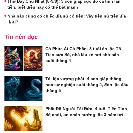
Thứ Bảy,Chủ Nhật (8-9/8): 3 con giáp cực đỏ cả tình lẫn
tiền, biết điều này có thể bật mạnh
Nhà nào cũng có chiếc đĩa sứ cô tiên: Vậy tiên nữ trên đĩa
là ai?
Tin nên đọc
Có Phúc Ắt Có Phần: 3 tuổi ăn lộc Tổ
Tiên cực đỏ, nhà lầu xe hơi chờ sẵn
cuối tháng 4
Tài lộc vượng phát: 4 con giáp thăng
hoa sự nghiệp cuối tháng 4, đón lộc đầu
tháng 5
Phật Độ Người Tài Đức: 4 tuổi Tiền Tình
đỏ chót, an nhàn hưởng lộc 3 năm tới