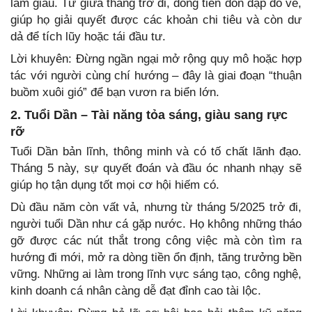
làm giàu. Từ giữa tháng trở đi, dòng tiền dồn dập đổ về,
giúp họ giải quyết được các khoản chi tiêu và còn dư
dả để tích lũy hoặc tái đầu tư.
Lời khuyên: Đừng ngần ngại mở rộng quy mô hoặc hợp
tác với người cùng chí hướng – đây là giai đoạn “thuận
buồm xuôi gió” để bạn vươn ra biển lớn.
2. Tuổi Dần – Tài năng tỏa sáng, giàu sang rực
rỡ
Tuổi Dần bản lĩnh, thông minh và có tố chất lãnh đạo.
Tháng 5 này, sự quyết đoán và đầu óc nhanh nhạy sẽ
giúp họ tận dụng tốt mọi cơ hội hiếm có.
Dù đầu năm còn vất vả, nhưng từ tháng 5/2025 trở đi,
người tuổi Dần như cá gặp nước. Họ không những tháo
gỡ được các nút thắt trong công việc mà còn tìm ra
hướng đi mới, mở ra dòng tiền ổn định, tăng trưởng bền
vững. Những ai làm trong lĩnh vực sáng tạo, công nghệ,
kinh doanh cá nhân càng dễ đạt đỉnh cao tài lộc.