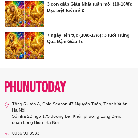
3 con giáp Giàu Nhất tuần mới (10-16/8):
Đặc biệt tuổi số 2
7 ngày liên tục (10/8-17/8): 3 tuổi Trúng
Quả Đậm Giàu To
Tầng 5 - tòa A, Gold Season 47 Nguyễn Tuân, Thanh Xuân,
Hà Nội
Số nhà 2B ngõ 175 đường Bát Khối, phường Long Biên,
quận Long Biên, Hà Nội
0936 99 3933