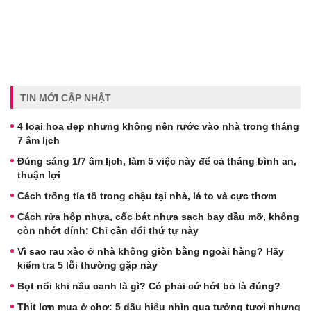
TIN MỚI CẬP NHẬT
4 loại hoa đẹp nhưng không nên rước vào nhà trong tháng
7 âm lịch
Đúng sáng 1/7 âm lịch, làm 5 việc này để cả tháng bình an,
thuận lợi
Cách trồng tía tô trong chậu tại nhà, lá to và cực thơm
Cách rửa hộp nhựa, cốc bát nhựa sạch bay dầu mỡ, không
còn nhớt dính: Chỉ cần đổi thứ tự này
Vì sao rau xào ở nhà không giòn bằng ngoài hàng? Hãy
kiểm tra 5 lỗi thường gặp này
Bọt nổi khi nấu canh là gì? Có phải cứ hớt bỏ là đúng?
Thịt lợn mua ở chợ: 5 dấu hiệu nhìn qua tưởng tươi nhưng