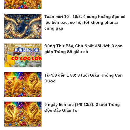
Tuần mới 10 - 16/8: 4 cung hoàng đạo có
lộc tiền bạc, cơ hội tốt không phải ai
cũng gặp
Đúng Thứ Bảy, Chủ Nhật đổi đời: 3 con
giáp Trúng Số giàu có
Từ 9/8 đến 17/8: 3 tuổi Giàu Không Cản
Được
5 ngày liên tục (9/8-13/8): 3 tuổi Trúng
Độc Đắc Giàu To