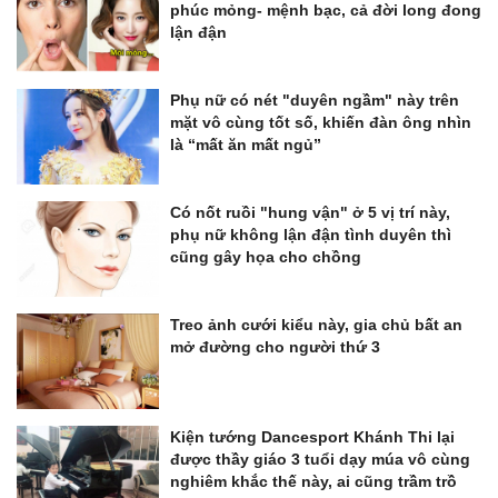
phúc mỏng- mệnh bạc, cả đời long đong
lận đận
Phụ nữ có nét "duyên ngầm" này trên
mặt vô cùng tốt số, khiến đàn ông nhìn
là “mất ăn mất ngủ”
Có nốt ruồi "hung vận" ở 5 vị trí này,
phụ nữ không lận đận tình duyên thì
cũng gây họa cho chồng
Treo ảnh cưới kiểu này, gia chủ bất an
mở đường cho người thứ 3
Kiện tướng Dancesport Khánh Thi lại
được thầy giáo 3 tuổi dạy múa vô cùng
nghiêm khắc thế này, ai cũng trầm trồ