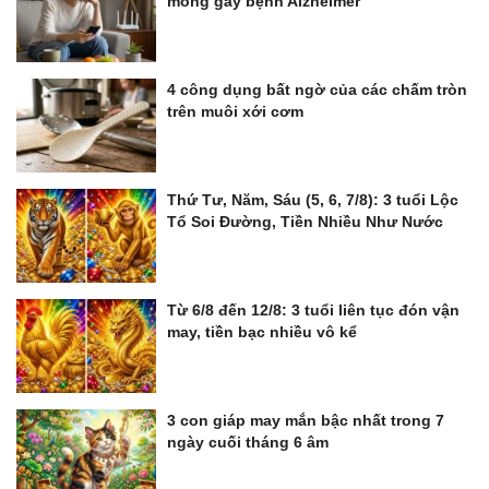
mống gây bệnh Alzheimer
4 công dụng bất ngờ của các chấm tròn
trên muôi xới cơm
Thứ Tư, Năm, Sáu (5, 6, 7/8): 3 tuổi Lộc
Tổ Soi Đường, Tiền Nhiều Như Nước
Từ 6/8 đến 12/8: 3 tuổi liên tục đón vận
may, tiền bạc nhiều vô kể
3 con giáp may mắn bậc nhất trong 7
ngày cuối tháng 6 âm