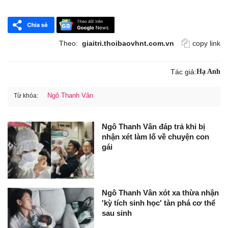
Theo:
giaitri.thoibaovhnt.com.vn
copy link
Tác giả:
Hạ Anh
Ngô Thanh Vân
Từ khóa:
Ngô Thanh Vân đáp trả khi bị
nhận xét làm lố về chuyện con
gái
Ngô Thanh Vân xót xa thừa nhận
'kỳ tích sinh học' tàn phá cơ thể
sau sinh