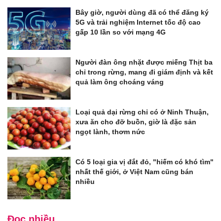
Bây giờ, người dùng đã có thể đăng ký
5G và trải nghiệm Internet tốc độ cao
gấp 10 lần so với mạng 4G
Người đàn ông nhặt được miếng Thịt ba
chỉ trong rừng, mang đi giám định và kết
quả làm ông choáng váng
Loại quả dại rừng chỉ có ở Ninh Thuận,
xưa ăn cho đỡ buồn, giờ là đặc sản
ngọt lành, thơm nức
Có 5 loại gia vị đắt đỏ, "hiếm có khó tìm"
nhất thế giới, ở Việt Nam cũng bán
nhiều
Đọc nhiều