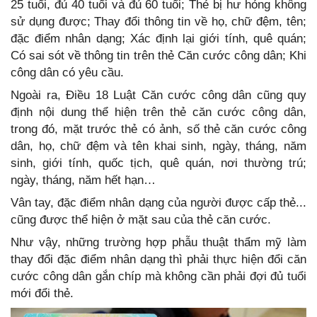
25 tuổi, đủ 40 tuổi và đủ 60 tuổi; Thẻ bị hư hỏng không
sử dụng được; Thay đổi thông tin về họ, chữ đệm, tên;
đặc điểm nhân dạng; Xác định lại giới tính, quê quán;
Có sai sót về thông tin trên thẻ Căn cước công dân; Khi
công dân có yêu cầu.
Ngoài ra, Điều 18 Luật Căn cước công dân cũng quy
định nội dung thể hiện trên thẻ căn cước công dân,
trong đó, mặt trước thẻ có ảnh, số thẻ căn cước công
dân, họ, chữ đệm và tên khai sinh, ngày, tháng, năm
sinh, giới tính, quốc tịch, quê quán, nơi thường trú;
ngày, tháng, năm hết hạn…
Vân tay, đặc điểm nhân dạng của người được cấp thẻ...
cũng được thể hiện ở mặt sau của thẻ căn cước.
Như vậy, những trường hợp phẫu thuật thẩm mỹ làm
thay đổi đặc điểm nhân dạng thì phải thực hiện đổi căn
cước công dân gắn chíp mà không cần phải đợi đủ tuổi
mới đổi thẻ.