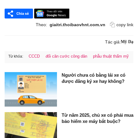
Theo:
giaitri.thoibaovhnt.com.vn
copy link
Tác giả:
Mỹ Dạ
CCCD
đổi căn cước công dân
phẫu thuật thẩm mỹ
Từ khóa:
Người chưa có bằng lái xe có
được đăng ký xe hay không?
Từ năm 2025, chủ xe có phải mua
bảo hiểm xe máy bắt buộc?