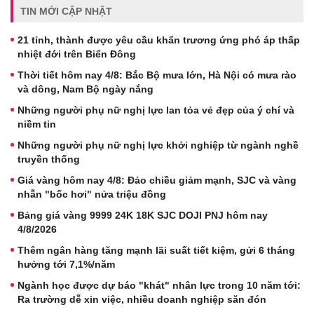
TIN MỚI CẬP NHẬT
21 tỉnh, thành được yêu cầu khẩn trương ứng phó áp thấp
nhiệt đới trên Biển Đông
Thời tiết hôm nay 4/8: Bắc Bộ mưa lớn, Hà Nội có mưa rào
và dông, Nam Bộ ngày nắng
Những người phụ nữ nghị lực lan tỏa vẻ đẹp của ý chí và
niềm tin
Những người phụ nữ nghị lực khởi nghiệp từ ngành nghề
truyền thống
Giá vàng hôm nay 4/8: Đảo chiều giảm mạnh, SJC và vàng
nhẫn "bốc hơi" nửa triệu đồng
Bảng giá vàng 9999 24K 18K SJC DOJI PNJ hôm nay
4/8/2026
Thêm ngân hàng tăng mạnh lãi suất tiết kiệm, gửi 6 tháng
hưởng tới 7,1%/năm
Ngành học được dự báo "khát" nhân lực trong 10 năm tới:
Ra trường dễ xin việc, nhiều doanh nghiệp săn đón