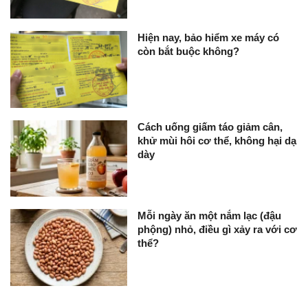
Hiện nay, bảo hiểm xe máy có
còn bắt buộc không?
Cách uống giấm táo giảm cân,
khử mùi hôi cơ thể, không hại dạ
dày
Mỗi ngày ăn một nắm lạc (đậu
phộng) nhỏ, điều gì xảy ra với cơ
thể?