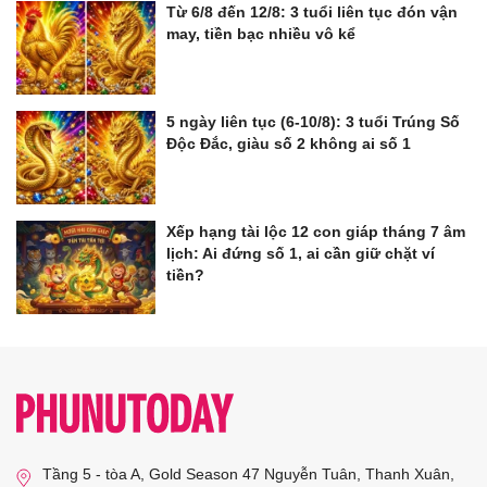
Từ 6/8 đến 12/8: 3 tuổi liên tục đón vận
may, tiền bạc nhiều vô kể
5 ngày liên tục (6-10/8): 3 tuổi Trúng Số
Độc Đắc, giàu số 2 không ai số 1
Xếp hạng tài lộc 12 con giáp tháng 7 âm
lịch: Ai đứng số 1, ai cần giữ chặt ví
tiền?
Tầng 5 - tòa A, Gold Season 47 Nguyễn Tuân, Thanh Xuân,