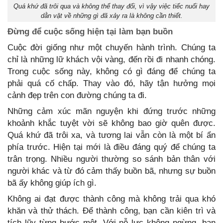
Quá khứ đã trôi qua và không thể thay đổi, vì vậy việc tiếc nuối hay
dằn vặt về những gì đã xảy ra là không cần thiết.
Đừng để cuộc sống hiện tại làm bạn buồn
Cuộc đời giống như một chuyến hành trình. Chúng ta
chỉ là những lữ khách vội vàng, đến rồi đi nhanh chóng.
Trong cuộc sống này, không có gì đáng để chúng ta
phải quá cố chấp. Thay vào đó, hãy tận hưởng mọi
cảnh đẹp trên con đường chúng ta đi.
Những cảm xúc mãn nguyện khi đứng trước những
khoảnh khắc tuyệt vời sẽ không bao giờ quên được.
Quá khứ đã trôi xa, và tương lai vẫn còn là một bí ẩn
phía trước. Hiện tại mới là điều đáng quý để chúng ta
trân trọng. Nhiều người thường so sánh bản thân với
người khác và từ đó cảm thấy buồn bã, nhưng sự buồn
bã ấy không giúp ích gì.
Không ai đạt được thành công mà không trải qua khó
khăn và thử thách. Để thành công, bạn cần kiên trì và
tích lũy từng bước một. Với nỗ lực không ngừng, bạn