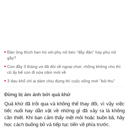
Đàn ông thích hẹn hò với phụ nữ béo “đầy đặn” hay phụ nữ
gầy?
Con đầy 3 tháng vợ đã đòi về ngoại chơi, chồng không cho thì
cô ấy bế con đi nửa năm mới về
3 đau khổ chỉ ai dám chịu đựng thì cuộc sống mới ''bội thu''
Đừng bị ám ảnh bởi quá khứ
Quá khứ đã trôi qua và không thể thay đổi, vì vậy việc
tiếc nuối hay dằn vặt về những gì đã xảy ra là không
cần thiết. Khi bạn cảm thấy mệt mỏi hoặc buồn bã, hãy
học cách buông bỏ và tiếp tục tiến về phía trước.