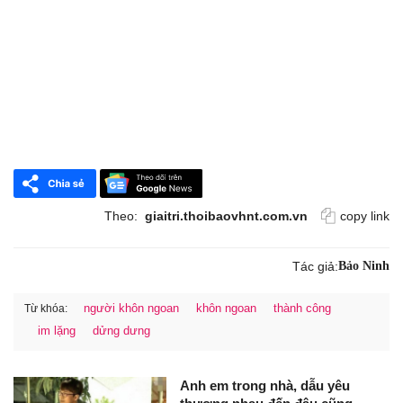
Theo:
giaitri.thoibaovhnt.com.vn
copy link
Tác giả:
Bảo Ninh
người khôn ngoan
khôn ngoan
thành công
Từ khóa:
im lặng
dửng dưng
Anh em trong nhà, dẫu yêu