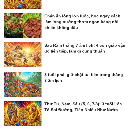
Chán ăn lòng lợn luộc, học ngay cách
làm lòng nướng thơm ngon bằng nồi
chiên không dầu
Sau Rằm tháng 7 âm lịch: 4 con giáp vận
đỏ liên tiếp, làm gì cũng thuận
3 tuổi phải giữ chặt túi tiền trong tháng
7 âm lịch
Thứ Tư, Năm, Sáu (5, 6, 7/8): 3 tuổi Lộc
Tổ Soi Đường, Tiền Nhiều Như Nước