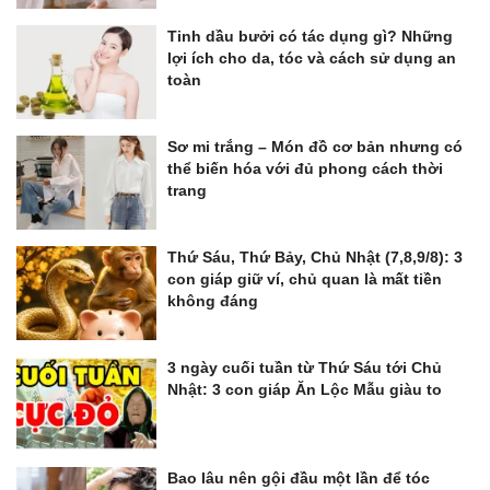
Tinh dầu bưởi có tác dụng gì? Những
lợi ích cho da, tóc và cách sử dụng an
toàn
Sơ mi trắng – Món đồ cơ bản nhưng có
thể biến hóa với đủ phong cách thời
trang
Thứ Sáu, Thứ Bảy, Chủ Nhật (7,8,9/8): 3
con giáp giữ ví, chủ quan là mất tiền
không đáng
3 ngày cuối tuần từ Thứ Sáu tới Chủ
Nhật: 3 con giáp Ăn Lộc Mẫu giàu to
Bao lâu nên gội đầu một lần để tóc