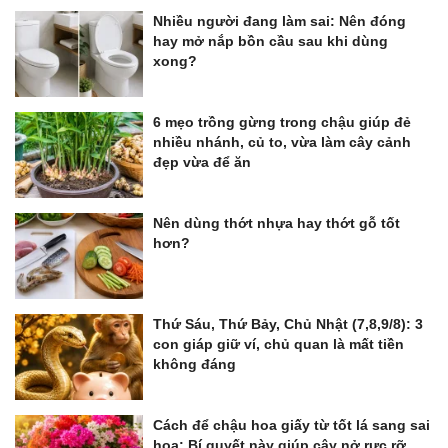
Nhiều người đang làm sai: Nên đóng
hay mở nắp bồn cầu sau khi dùng
xong?
6 mẹo trồng gừng trong chậu giúp đẻ
nhiều nhánh, củ to, vừa làm cây cảnh
đẹp vừa để ăn
Nên dùng thớt nhựa hay thớt gỗ tốt
hơn?
Thứ Sáu, Thứ Bảy, Chủ Nhật (7,8,9/8): 3
con giáp giữ ví, chủ quan là mất tiền
không đáng
Cách để chậu hoa giấy từ tốt lá sang sai
hoa: Bí quyết này giúp cây nở rực rỡ