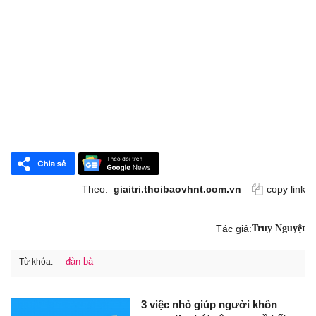
Theo:
giaitri.thoibaovhnt.com.vn
copy link
Tác giả:
Truy Nguyệt
đàn bà
Từ khóa:
3 việc nhỏ giúp người khôn