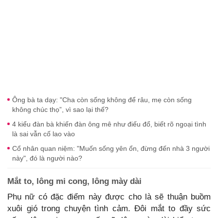
Ông bà ta dạy: "Cha còn sống không để râu, mẹ còn sống
không chúc thọ”, vì sao lại thế?
4 kiểu đàn bà khiến đàn ông mê như điếu đổ, biết rõ ngoại tình
là sai vẫn cố lao vào
Cổ nhân quan niệm: "Muốn sống yên ổn, đừng đến nhà 3 người
này", đó là người nào?
Mắt to, lông mi cong, lông mày dài
Phụ nữ có đặc điểm này được cho là sẽ thuận buồm
xuôi gió trong chuyện tình cảm. Đôi mắt to đầy sức