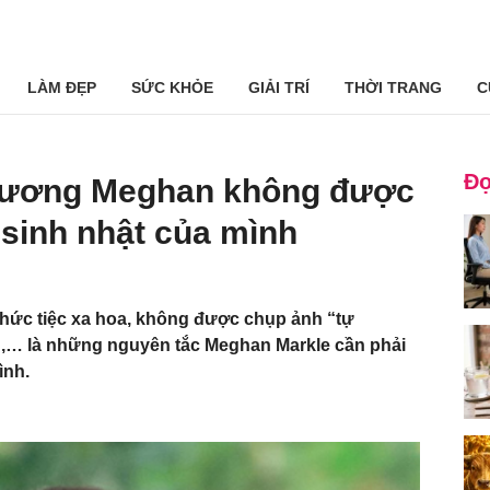
LÀM ĐẸP
SỨC KHỎE
GIẢI TRÍ
THỜI TRANG
C
Đọ
nương Meghan không được
sinh nhật của mình
hức tiệc xa hoa, không được chụp ảnh “tự
,… là những nguyên tắc Meghan Markle cần phải
ình.