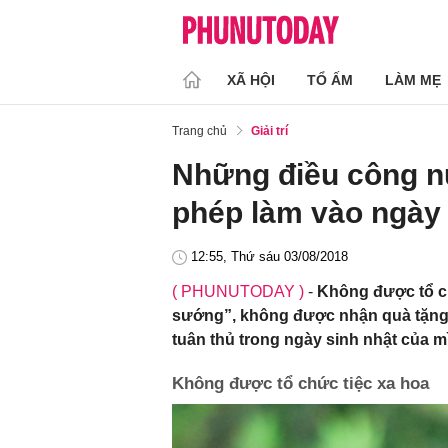
XÃ HỘI
TỔ ẤM
LÀM MẸ
Trang chủ
Giải trí
Những điều công 
phép làm vào ngày 
12:55, Thứ sáu 03/08/2018
( PHUNUTODAY )
-
Không được tổ c
sướng”, không được nhận quà tặng
tuân thủ trong ngày sinh nhật của m
Không được tổ chức tiệc xa hoa