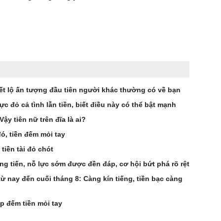
ết lộ ấn tượng đầu tiên người khác thường có về bạn
ực đỏ cả tình lẫn tiền, biết điều này có thể bật mạnh
ậy tiên nữ trên đĩa là ai?
đó, tiền đếm mỏi tay
 tiền tài đỏ chót
ng tiến, nỗ lực sớm được đền đáp, cơ hội bứt phá rõ rệt
từ nay đến cuối tháng 8: Càng kín tiếng, tiền bạc càng
ếp đếm tiền mỏi tay