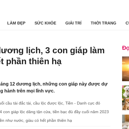
LÀM ĐẸP
SỨC KHỎE
GIẢI TRÍ
THỜI TRANG
C
Đọ
ương lịch, 3 con giáp làm
ết phần thiên hạ
háng 12 dương lịch, những con giáp này được dự
g hành trên mọi lĩnh vực.
uổi cầu tài đắc tài, cầu lộc được lộc, Tiền - Danh cực đỏ
con giáp lộc dâng tận cửa, tiền bạc đủ đầy cuối năm 2023
iền như nước, giàu có hết phần thiên hạ