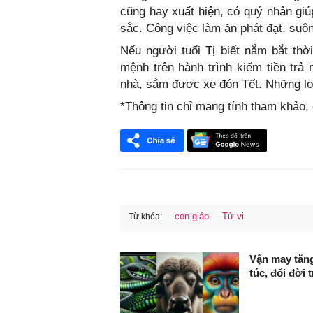
cũng hay xuất hiện, có quý nhân giú
sắc. Công việc làm ăn phát đạt, suôn
Nếu người tuổi Tị biết nắm bắt th
mệnh trên hành trình kiếm tiền tr
nhà, sắm được xe đón Tết. Những lo
*Thông tin chỉ mang tính tham khảo
con giáp
Tử vi
Từ khóa:
FaceBook
Vận may tăng
túc, đổi đời