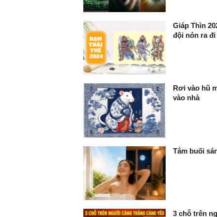
Giáp Thìn 202
đội nón ra đi
Rơi vào hũ m
vào nhà
Tắm buổi sán
3 chỗ trên ng