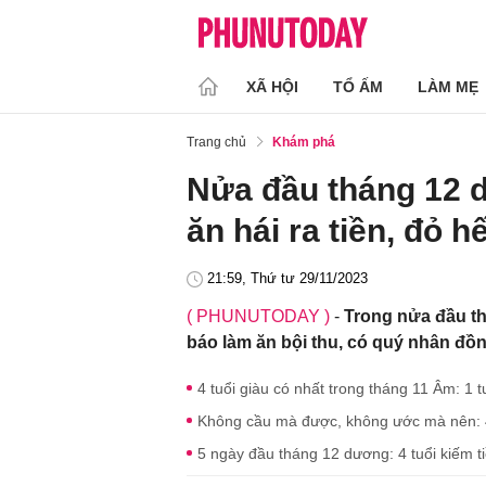
XÃ HỘI
TỔ ẤM
LÀM MẸ
Trang chủ
Khám phá
Nửa đầu tháng 12 d
ăn hái ra tiền, đỏ h
21:59, Thứ tư 29/11/2023
( PHUNUTODAY )
-
Trong nửa đầu t
báo làm ăn bội thu, có quý nhân đồn
4 tuổi giàu có nhất trong tháng 11 Âm: 1 t
Không cầu mà được, không ước mà nên: 4 
5 ngày đầu tháng 12 dương: 4 tuổi kiếm t