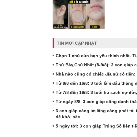
TIN MỚI CẬP NHẬT
Chọn 1 chú cún bạn yêu thích nhất: Ti
Thứ Bảy,Chủ Nhật (8-9/8): 3 con giáp c
Nhà nào cũng có chiếc đĩa sứ cô tiên: V
Từ 8/8 đến 16/8: 3 tuổi làm đâu thắng 
Từ 7/8 đến 16/8: 3 tuổi trả sạch nợ đời,
Từ ngày 8/8, 3 con giáp công danh thă
3 con giáp càng im lặng càng phát tài 
dễ khởi sắc
5 ngày tới: 3 con giáp Trúng Số liên ti