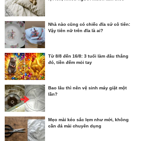
Nhà nào cũng có chiếc đĩa sứ cô tiên:
Vậy tiên nữ trên đĩa là ai?
Từ 8/8 đến 16/8: 3 tuổi làm đâu thắng
đó, tiền đếm mỏi tay
Bao lâu thì nên vệ sinh máy giặt một
lần?
Mẹo mài kéo sắc lẹm như mới, không
cần đá mài chuyên dụng