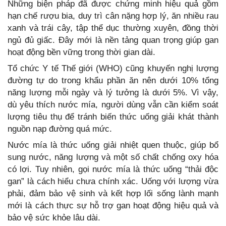
Những biện pháp đã được chứng minh hiệu quả gồm
hạn chế rượu bia, duy trì cân nặng hợp lý, ăn nhiều rau
xanh và trái cây, tập thể dục thường xuyên, đồng thời
ngủ đủ giấc. Đây mới là nền tảng quan trọng giúp gan
hoạt động bền vững trong thời gian dài.
Tổ chức Y tế Thế giới (WHO) cũng khuyến nghị lượng
đường tự do trong khẩu phần ăn nên dưới 10% tổng
năng lượng mỗi ngày và lý tưởng là dưới 5%. Vì vậy,
dù yêu thích nước mía, người dùng vẫn cần kiểm soát
lượng tiêu thụ để tránh biến thức uống giải khát thành
nguồn nạp đường quá mức.
Nước mía là thức uống giải nhiệt quen thuộc, giúp bổ
sung nước, năng lượng và một số chất chống oxy hóa
có lợi. Tuy nhiên, gọi nước mía là thức uống “thải độc
gan” là cách hiểu chưa chính xác. Uống với lượng vừa
phải, đảm bảo vệ sinh và kết hợp lối sống lành mạnh
mới là cách thực sự hỗ trợ gan hoạt động hiệu quả và
bảo vệ sức khỏe lâu dài.