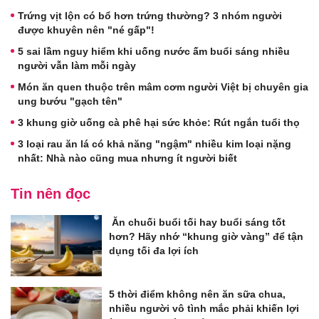
Trứng vịt lộn có bổ hơn trứng thường? 3 nhóm người
được khuyên nên "né gấp"!
5 sai lầm nguy hiểm khi uống nước ấm buổi sáng nhiều
người vẫn làm mỗi ngày
Món ăn quen thuộc trên mâm cơm người Việt bị chuyên gia
ung bướu "gạch tên"
3 khung giờ uống cà phê hại sức khỏe: Rút ngắn tuổi thọ
3 loại rau ăn lá có khả năng "ngậm" nhiều kim loại nặng
nhất: Nhà nào cũng mua nhưng ít người biết
Tin nên đọc
Ăn chuối buổi tối hay buổi sáng tốt
hơn? Hãy nhớ “khung giờ vàng” để tận
dụng tối đa lợi ích
5 thời điểm không nên ăn sữa chua,
nhiều người vô tình mắc phải khiến lợi