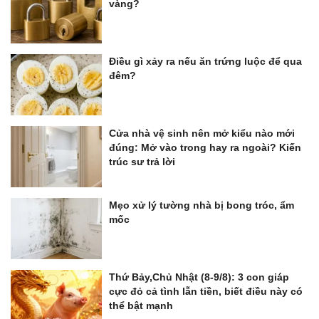
vàng?
Điều gì xảy ra nếu ăn trứng luộc để qua
đêm?
Cửa nhà vệ sinh nên mở kiểu nào mới
đúng: Mở vào trong hay ra ngoài? Kiến
trúc sư trả lời
Mẹo xử lý tường nhà bị bong tróc, ẩm
mốc
Thứ Bảy,Chủ Nhật (8-9/8): 3 con giáp
cực đỏ cả tình lẫn tiền, biết điều này có
thể bật mạnh