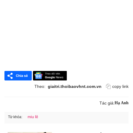
Theo:
giaitri.thoibaovhnt.com.vn
copy link
Tác giả:
Hạ Anh
miu lê
Từ khóa: