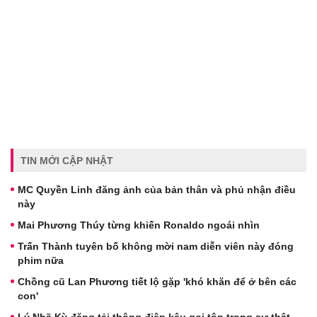
TIN MỚI CẬP NHẬT
MC Quyền Linh đăng ảnh của bản thân và phủ nhận điều
này
Mai Phương Thúy từng khiến Ronaldo ngoái nhìn
Trấn Thành tuyên bố không mời nam diễn viên này đóng
phim nữa
Chồng cũ Lan Phương tiết lộ gặp 'khó khăn để ở bên các
con'
Lý Nhã Kỳ đăng tải thông điệp kêu gọi tôn trọng sự thật,