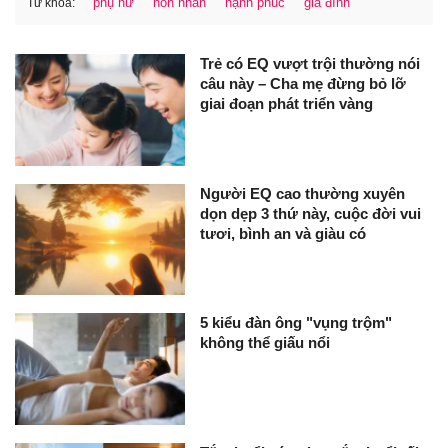
phụ nữ
hôn nhân
hạnh phúc
gia đình
Từ khóa:
Trẻ có EQ vượt trội thường nói
câu này – Cha mẹ đừng bỏ lỡ
giai đoạn phát triển vàng
Người EQ cao thường xuyên
dọn dẹp 3 thứ này, cuộc đời vui
tươi, bình an và giàu có
5 kiểu đàn ông "vụng trộm"
không thể giấu nổi