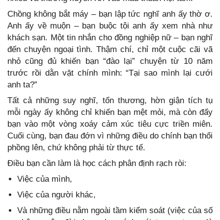
Chồng không bắt máy – bạn lập tức nghĩ anh ấy thờ ơ.
Anh ấy về muộn – bạn buộc tội anh ấy xem nhà như
khách sạn. Một tin nhắn cho đồng nghiệp nữ – bạn nghĩ
đến chuyện ngoại tình. Thậm chí, chỉ một cuộc cãi vã
nhỏ cũng đủ khiến bạn “đào lại” chuyện từ 10 năm
trước rồi dằn vặt chính mình: “Tại sao mình lại cưới
anh ta?”
Tất cả những suy nghĩ, tổn thương, hờn giận tích tụ
mỗi ngày ấy không chỉ khiến bạn mệt mỏi, mà còn đẩy
bạn vào một vòng xoáy cảm xúc tiêu cực triền miên.
Cuối cùng, bạn đau đớn vì những điều do chính bạn thổi
phồng lên, chứ không phải từ thực tế.
Điều bạn cần làm là học cách phân định rạch ròi:
Việc của mình,
Việc của người khác,
Và những điều nằm ngoài tầm kiểm soát (việc của số