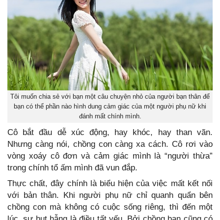
Tôi muốn chia sẻ với bạn một câu chuyện nhỏ của người bạn thân để
bạn có thể phần nào hình dung cảm giác của một người phụ nữ khi
đánh mất chính mình.
Cô bắt đầu dễ xúc động, hay khóc, hay than vãn.
Nhưng càng nói, chồng con càng xa cách. Cô rơi vào
vòng xoáy cô đơn và cảm giác mình là “người thừa”
trong chính tổ ấm mình đã vun đắp.
Thực chất, đây chính là biểu hiện của việc mất kết nối
với bản thân. Khi người phụ nữ chỉ quanh quẩn bên
chồng con mà không có cuộc sống riêng, thì đến một
lúc, sự hụt hẫng là điều tất yếu. Bởi chồng bạn cũng có