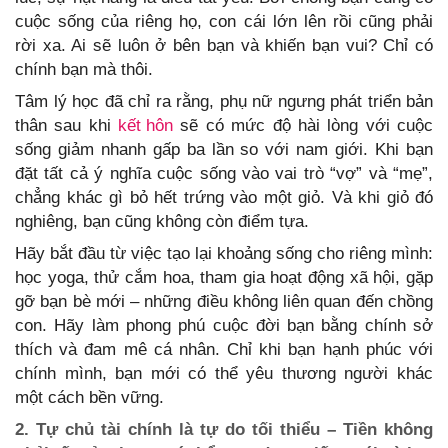
cuộc sống của riêng họ, con cái lớn lên rồi cũng phải
rời xa. Ai sẽ luôn ở bên bạn và khiến bạn vui? Chỉ có
chính bạn mà thôi.
Tâm lý học đã chỉ ra rằng, phụ nữ ngưng phát triển bản
thân sau khi
kết hôn
sẽ có mức độ hài lòng với cuộc
sống giảm nhanh gấp ba lần so với nam giới. Khi bạn
đặt tất cả ý nghĩa cuộc sống vào vai trò “vợ” và “mẹ”,
chẳng khác gì bỏ hết trứng vào một giỏ. Và khi giỏ đó
nghiêng, bạn cũng không còn điểm tựa.
Hãy bắt đầu từ việc tạo lại khoảng sống cho riêng mình:
học yoga, thử cắm hoa, tham gia hoạt động xã hội, gặp
gỡ bạn bè mới – những điều không liên quan đến chồng
con. Hãy làm phong phú cuộc đời bạn bằng chính sở
thích và đam mê cá nhân. Chỉ khi bạn hạnh phúc với
chính mình, bạn mới có thể yêu thương người khác
một cách bền vững.
2. Tự chủ tài chính là tự do tối thiểu – Tiền không