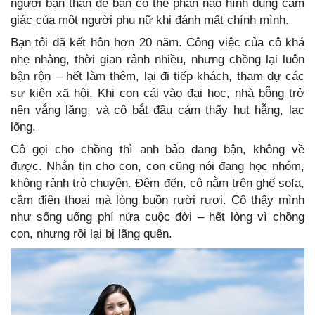
người bạn thân để bạn có thể phần nào hình dung cảm
giác của một người phụ nữ khi đánh mất chính mình.
Bạn tôi đã kết hôn hơn 20 năm. Công việc của cô khá
nhẹ nhàng, thời gian rảnh nhiều, nhưng chồng lại luôn
bận rộn – hết làm thêm, lại đi tiếp khách, tham dự các
sự kiện xã hội. Khi con cái vào đại học, nhà bỗng trở
nên vắng lặng, và cô bắt đầu cảm thấy hụt hẫng, lạc
lõng.
Cô gọi cho chồng thì anh bảo đang bận, không về
được. Nhắn tin cho con, con cũng nói đang học nhóm,
không rảnh trò chuyện. Đêm đến, cô nằm trên ghế sofa,
cầm điện thoại mà lòng buồn rười rượi. Cô thấy mình
như sống uổng phí nửa cuộc đời – hết lòng vì chồng
con, nhưng rồi lại bị lãng quên.