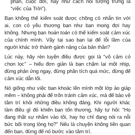
phận, cuộc đời, hay như cách nói tượng trưng là
“việc của Trời”).
Bạn không thể kiểm soát được chồng có nhắn tin với
ai, con có yêu thương bạn như bạn mong đợi hay
không. Nhưng bạn
hoàn toàn
có thể kiểm soát cảm xúc
của chính mình. Vậy tại sao bạn lại để lỗi lầm của
người khác trở thành gánh nặng của bản thân?
Lúc này, hãy rèn luyện điều được gọi là “vô cảm có
chọn lọc” – hiểu đơn giản là bạn chậm lại một nhịp,
đừng phản ứng ngay, đừng phân tích quá mức, đừng để
cảm xúc dẫn lối.
Nó giống như việc bạn khoác lên mình một lớp áo giáp
mềm – không phải để trốn tránh cảm xúc, mà để bảo vệ
tâm trí khỏi những điều không đáng. Khi người khác
làm điều gì đó khiến bạn tổn thương, hãy tự hỏi: “Họ
đang thật sự nhắm vào tôi, hay họ chỉ đang nói ra nỗi
bức bối trong lòng họ?” Nếu là chuyện không liên quan
đến bạn, đừng để nó bước vào tâm trí.