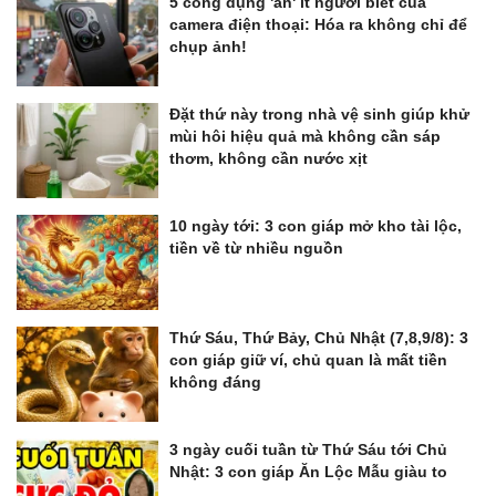
5 công dụng 'ẩn' ít người biết của
camera điện thoại: Hóa ra không chỉ để
chụp ảnh!
Đặt thứ này trong nhà vệ sinh giúp khử
mùi hôi hiệu quả mà không cần sáp
thơm, không cần nước xịt
10 ngày tới: 3 con giáp mở kho tài lộc,
tiền về từ nhiều nguồn
Thứ Sáu, Thứ Bảy, Chủ Nhật (7,8,9/8): 3
con giáp giữ ví, chủ quan là mất tiền
không đáng
3 ngày cuối tuần từ Thứ Sáu tới Chủ
Nhật: 3 con giáp Ăn Lộc Mẫu giàu to