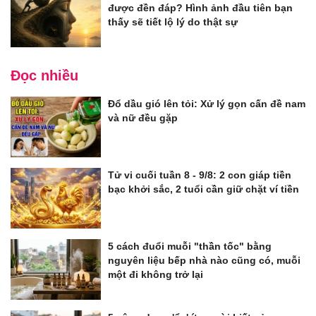
được đền đáp? Hình ảnh đầu tiên bạn
thấy sẽ tiết lộ lý do thật sự
Đọc nhiều
Đổ dầu gió lên tỏi: Xử lý gọn cấn đề nam
và nữ đều gặp
Tử vi cuối tuần 8 - 9/8: 2 con giáp tiền
bạc khởi sắc, 2 tuổi cần giữ chặt ví tiền
5 cách đuổi muỗi "thần tốc" bằng
nguyên liệu bếp nhà nào cũng có, muỗi
một đi không trở lại