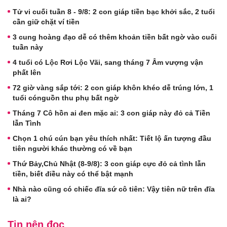
Tử vi cuối tuần 8 - 9/8: 2 con giáp tiền bạc khởi sắc, 2 tuổi
cần giữ chặt ví tiền
3 cung hoàng đạo dễ có thêm khoản tiền bất ngờ vào cuối
tuần này
4 tuổi có Lộc Rơi Lộc Vãi, sang tháng 7 Âm vượng vận
phất lên
72 giờ vàng sắp tới: 2 con giáp khôn khéo dễ trúng lớn, 1
tuổi cónguồn thu phụ bất ngờ
Tháng 7 Cô hồn ai đen mặc ai: 3 con giáp này đỏ cả Tiền
lẫn Tình
Chọn 1 chú cún bạn yêu thích nhất: Tiết lộ ấn tượng đầu
tiên người khác thường có về bạn
Thứ Bảy,Chủ Nhật (8-9/8): 3 con giáp cực đỏ cả tình lẫn
tiền, biết điều này có thể bật mạnh
Nhà nào cũng có chiếc đĩa sứ cô tiên: Vậy tiên nữ trên đĩa
là ai?
Tin nên đọc