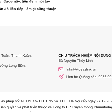
 gì được nấy, tiền đếm mỏi tay
n đỏ liên tiếp, làm gì cũng thuận
n Tuân, Thanh Xuân,
CHỊU TRÁCH NHIỆM NỘI DUNG
Bà Nguyễn Thùy Linh
ường Long Biên,
linhnt@ideaslink.vn
Liên hệ Quảng cáo: 0936 00
iấy phép số: 4109/GXN-TTĐT do Sở TTTT Hà Nội cấp ngày 27/12/20
Bản quyền và phát triển thuộc về Công ty CP Truyền thông Phunutoda