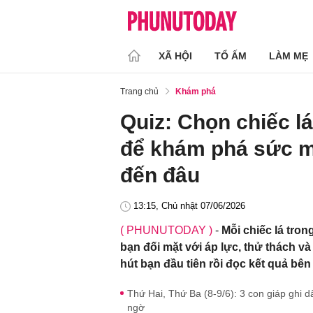
XÃ HỘI
TỔ ẤM
LÀM MẸ
Trang chủ
Khám phá
Quiz: Chọn chiếc l
để khám phá sức m
đến đâu
13:15, Chủ nhật 07/06/2026
( PHUNUTODAY )
-
Mỗi chiếc lá tro
bạn đối mặt với áp lực, thử thách và
hút bạn đầu tiên rồi đọc kết quả bên
Thứ Hai, Thứ Ba (8-9/6): 3 con giáp ghi 
ngờ