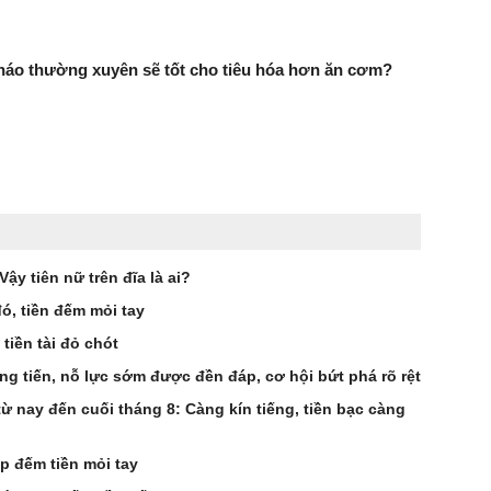
háo thường xuyên sẽ tốt cho tiêu hóa hơn ăn cơm?
ậy tiên nữ trên đĩa là ai?
đó, tiền đếm mỏi tay
 tiền tài đỏ chót
ng tiến, nỗ lực sớm được đền đáp, cơ hội bứt phá rõ rệt
từ nay đến cuối tháng 8: Càng kín tiếng, tiền bạc càng
ếp đếm tiền mỏi tay