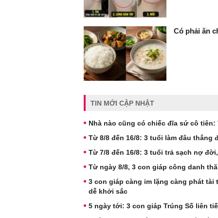
Có phải ăn c
TIN MỚI CẬP NHẬT
Nhà nào cũng có chiếc đĩa sứ cô tiên: V
Từ 8/8 đến 16/8: 3 tuổi làm đâu thắng 
Từ 7/8 đến 16/8: 3 tuổi trả sạch nợ đời,
Từ ngày 8/8, 3 con giáp công danh thă
3 con giáp càng im lặng càng phát tài 
dễ khởi sắc
5 ngày tới: 3 con giáp Trúng Số liên ti