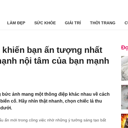
LÀM ĐẸP
SỨC KHỎE
GIẢI TRÍ
THỜI TRANG
C
Đọ
á khiến bạn ấn tượng nhất
ạnh nội tâm của bạn mạnh
ng bức ảnh mang một thông điệp khác nhau về cách
 biến cố. Hãy nhìn thật nhanh, chọn chiếc lá thu
 dưới.
dấu ấn mới trong công việc nhờ những ý tưởng sáng tạo bất