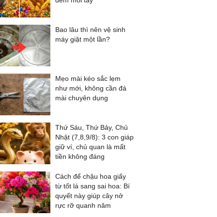
đếm mỏi tay
Bao lâu thì nên vệ sinh
máy giặt một lần?
Mẹo mài kéo sắc lẹm
như mới, không cần đá
mài chuyên dụng
Thứ Sáu, Thứ Bảy, Chủ
Nhật (7,8,9/8): 3 con giáp
giữ ví, chủ quan là mất
tiền không đáng
Cách để chậu hoa giấy
từ tốt lá sang sai hoa: Bí
quyết này giúp cây nở
rực rỡ quanh năm