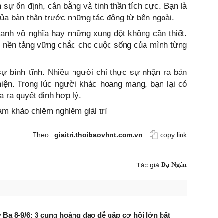
n sự ổn định, cân bằng và tinh thần tích cực. Bạn là
ủa bản thân trước những tác động từ bên ngoài.
anh vô nghĩa hay những xung đột không cần thiết.
g nền tảng vững chắc cho cuộc sống của mình từng
ự bình tĩnh. Nhiều người chỉ thực sự nhận ra bản
hiện. Trong lúc người khác hoang mang, bạn lại có
 ra quyết định hợp lý.
ham khảo chiêm nghiệm giải trí
Theo:
giaitri.thoibaovhnt.com.vn
copy link
Tác giả:
Dạ Ngân
 Ba 8-9/6: 3 cung hoàng đạo dễ gặp cơ hội lớn bất