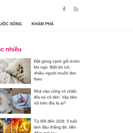
UỘC SỐNG
KHÁM PHÁ
c nhiều
Đặt gừng cạnh gối trước
khi ngủ: Biết lợi ích,
nhiều người muốn làm
theo
Nhà nào cũng có chiếc
đĩa sứ cô tiên: Vậy tiên
nữ trên đĩa là ai?
Từ 8/8 đến 16/8: 3 tuổi
làm đâu thắng đó, tiền