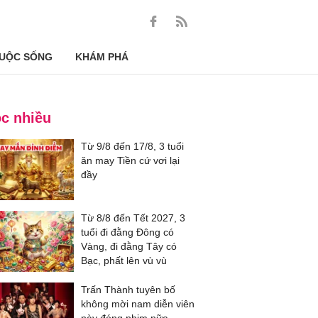
UỘC SỐNG
KHÁM PHÁ
c nhiều
Từ 9/8 đến 17/8, 3 tuổi
ăn may Tiền cứ vơi lại
đầy
Từ 8/8 đến Tết 2027, 3
tuổi đi đằng Đông có
Vàng, đi đằng Tây có
Bạc, phất lên vù vù
Trấn Thành tuyên bố
không mời nam diễn viên