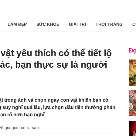
LÀM ĐẸP
SỨC KHỎE
GIẢI TRÍ
THỜI TRANG
C
Đọ
ật yêu thích có thể tiết lộ
ác, bạn thực sự là người
ật trong ảnh và chọn ngay con vật khiến bạn có
g suy nghĩ quá lâu, lựa chọn đầu tiên thường phản
ạn rõ hơn bạn nghĩ.
ề già giàu có ra sao