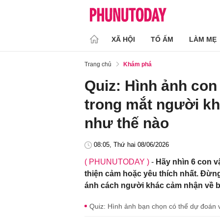
XÃ HỘI
TỔ ẤM
LÀM MẸ
Trang chủ
Khám phá
Quiz: Hình ảnh con v
trong mắt người kh
như thế nào
08:05, Thứ hai 08/06/2026
( PHUNUTODAY )
-
Hãy nhìn 6 con v
thiện cảm hoặc yêu thích nhất. Đừn
ánh cách người khác cảm nhận về b
Quiz: Hình ảnh bạn chọn có thể dự đoán v