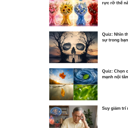
rực rỡ thế n
Quiz: Nhìn th
sự trong bạ
Quiz: Chọn c
mạnh nội tâ
Suy giảm trí