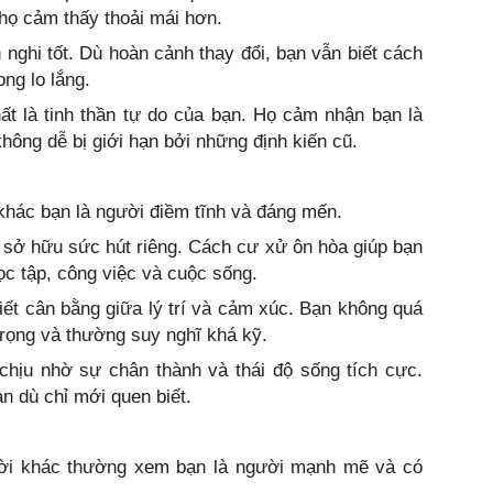
họ cảm thấy thoải mái hơn.
 nghi tốt. Dù hoàn cảnh thay đổi, bạn vẫn biết cách
ong lo lắng.
ất là tinh thần tự do của bạn. Họ cảm nhận bạn là
hông dễ bị giới hạn bởi những định kiến cũ.
khác bạn là người điềm tĩnh và đáng mến.
 sở hữu sức hút riêng. Cách cư xử ôn hòa giúp bạn
c tập, công việc và cuộc sống.
iết cân bằng giữa lý trí và cảm xúc. Bạn không quá
trọng và thường suy nghĩ khá kỹ.
chịu nhờ sự chân thành và thái độ sống tích cực.
ạn dù chỉ mới quen biết.
ười khác thường xem bạn là người mạnh mẽ và có