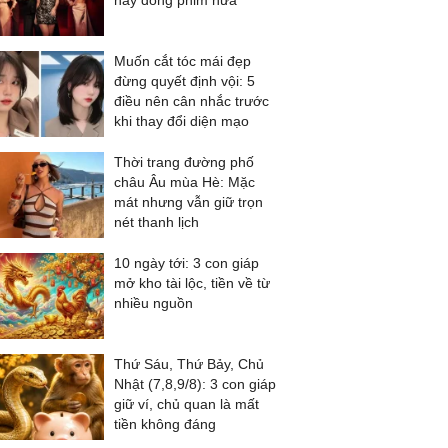
này đóng phim nữa
Muốn cắt tóc mái đẹp
đừng quyết định vội: 5
điều nên cân nhắc trước
khi thay đổi diện mạo
Thời trang đường phố
châu Âu mùa Hè: Mặc
mát nhưng vẫn giữ trọn
nét thanh lịch
10 ngày tới: 3 con giáp
mở kho tài lộc, tiền về từ
nhiều nguồn
Thứ Sáu, Thứ Bảy, Chủ
Nhật (7,8,9/8): 3 con giáp
giữ ví, chủ quan là mất
tiền không đáng