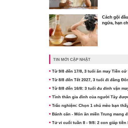
Cách gội đầu
ngứa, hạn c
TIN MỚI CẬP NHẬT
Từ 9/8 đến 17/8, 3 tuổi ăn may Tiền cứ 
Từ 8/8 đến Tết 2027, 3 tuổi đi đằng Đô
Từ 8/8 đến 16/8: 3 tuổi đu đỉnh vận may,
Tình thân gia đình của người Tày được
Trắc nghiệm: Chọn 1 chú mèo bạn thấ
Bánh căn - Món ăn miền Trung mang đ
Tử vi cuối tuần 8 - 9/8: 2 con giáp tiền