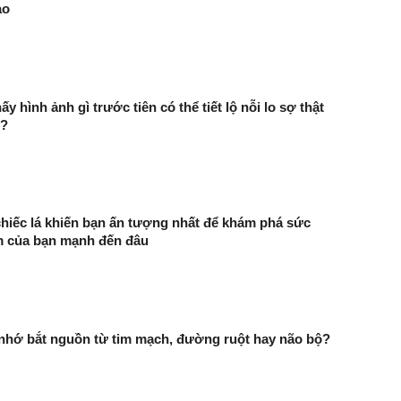
ào
ấy hình ảnh gì trước tiên có thể tiết lộ nỗi lo sợ thật
n?
hiếc lá khiến bạn ấn tượng nhất để khám phá sức
m của bạn mạnh đến đâu
 nhớ bắt nguồn từ tim mạch, đường ruột hay não bộ?