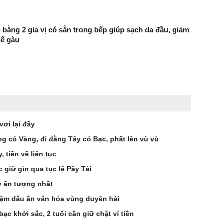
 bằng 2 gia vị có sẵn trong bếp giúp sạch da đầu, giảm
hế gàu
vơi lại đầy
ng có Vàng, đi đằng Tây có Bạc, phất lên vù vù
 tiền về liên tục
 giữ gìn qua tục lệ Pây Tái
y ấn tượng nhất
ậm dấu ấn văn hóa vùng duyên hải
 bạc khởi sắc, 2 tuổi cần giữ chặt ví tiền