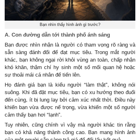
Bạn nhìn thấy hình ảnh gì trước?
A. Con đường dẫn tới thành phố ánh sáng
Bạn được nhìn nhận là người có tham vọng rõ ràng và
sẵn sàng đánh đổi để đạt mục tiêu. Trong mắt người
khác, bạn không ngại rời khỏi vùng an toàn, chấp nhận
khó khăn, thậm chí hy sinh một số mối quan hệ hoặc
sự thoải mái cá nhân để tiến lên.
Họ đánh giá bạn là kiểu người “làm thật”, không nói
suông. Khi đã đặt mục tiêu, bạn có xu hướng theo đuổi
đến cùng, ít bị lung lay bởi cảm xúc nhất thời. Điều này
khiến bạn vừa được nể trọng, vừa khiến một số người
cảm thấy bạn hơi “lạnh”.
Tuy nhiên, cũng chính vì vậy mà người khác tin rằng
bạn có khả năng thành công cao. Bạn mang hình ảnh
của một người sẵn sàng trả giá để đổi lấy kết quả.