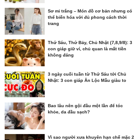
Sơ mi trắng – Món đồ cơ bản nhưng có
thể biến hóa với đủ phong cách thời
trang
Thứ Sáu, Thứ Bảy, Chủ Nhật (7,8,9/8): 3
con giáp giữ ví, chủ quan là mất tiền
không đáng
3 ngày cuối tuần từ Thứ Sáu tới Chủ
Nhật: 3 con giáp Ăn Lộc Mẫu giàu to
Bao lâu nên gội đầu một lần để tóc
khỏe, da đầu sạch?
Vì sao người xưa khuyên hạn chế mặc 2