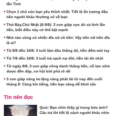
lẫn Tình
Chọn 1 chú cún bạn yêu thích nhất: Tiết lộ ấn tượng đầu
tiên người khác thường có về bạn
Thứ Bảy,Chủ Nhật (8-9/8): 3 con giáp cực đỏ cả tình lẫn
tiền, biết điều này có thể bật mạnh
Nhà nào cũng có chiếc đĩa sứ cô tiên: Vậy tiên nữ trên đĩa
là ai?
Từ 8/8 đến 16/8: 3 tuổi làm đâu thắng đó, tiền đếm mỏi tay
Từ 7/8 đến 16/8: 3 tuổi trả sạch nợ đời, tiền tài đỏ chót
Từ ngày 8/8, 3 con giáp công danh thăng tiến, nỗ lực sớm
được đền đáp, cơ hội bứt phá rõ rệt
3 con giáp càng im lặng càng phát tài từ nay đến cuối
tháng 8: Càng kín tiếng, tiền bạc càng dễ khởi sắc
Tin nên đọc
Quiz: Bạn nhìn thấy gì trong bức ảnh?
Câu trả lời tiết lộ cách người khác nhìn