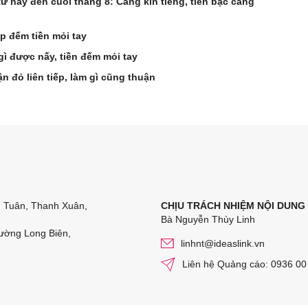
từ nay đến cuối tháng 8: Càng kín tiếng, tiền bạc càng
ếp đếm tiền mỏi tay
 gì được nấy, tiền đếm mỏi tay
n đỏ liên tiếp, làm gì cũng thuận
n Tuân, Thanh Xuân,
CHỊU TRÁCH NHIỆM NỘI DUNG
Bà Nguyễn Thùy Linh
ường Long Biên,
linhnt@ideaslink.vn
Liên hệ Quảng cáo: 0936 00