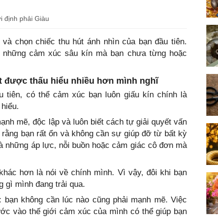
i định phải Giàu
và chọn chiếc thu hút ánh nhìn của bạn đầu tiên.
lộ những cảm xúc sâu kín mà bạn chưa từng hoặc
t được thấu hiểu nhiều hơn mình nghĩ
u tiên, có thể cảm xúc bạn luôn giấu kín chính là
hiểu.
ạnh mẽ, độc lập và luôn biết cách tự giải quyết vấn
 rằng bạn rất ổn và không cần sự giúp đỡ từ bất kỳ
là những áp lực, nỗi buồn hoặc cảm giác cô đơn mà
hác hơn là nói về chính mình. Vì vậy, đôi khi bạn
 gì mình đang trải qua.
à: bạn không cần lúc nào cũng phải mạnh mẽ. Việc
ớc vào thế giới cảm xúc của mình có thể giúp bạn