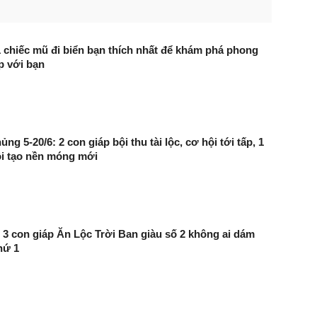
 chiếc mũ đi biển bạn thích nhất để khám phá phong
p với bạn
ng 5-20/6: 2 con giáp bội thu tài lộc, cơ hội tới tấp, 1
ội tạo nền móng mới
: 3 con giáp Ăn Lộc Trời Ban giàu số 2 không ai dám
hứ 1