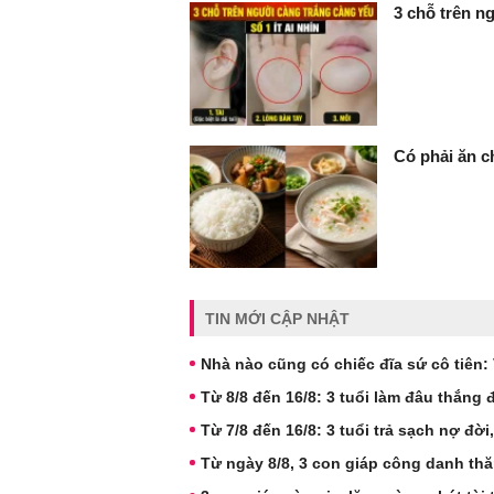
3 chỗ trên ng
Có phải ăn c
TIN MỚI CẬP NHẬT
Nhà nào cũng có chiếc đĩa sứ cô tiên: V
Từ 8/8 đến 16/8: 3 tuổi làm đâu thắng 
Từ 7/8 đến 16/8: 3 tuổi trả sạch nợ đời,
Từ ngày 8/8, 3 con giáp công danh thă