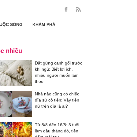
UỘC SỐNG
KHÁM PHÁ
c nhiều
Đặt gừng cạnh gối trước
khi ngủ: Biết lợi ích,
nhiều người muốn làm
theo
Nhà nào cũng có chiếc
đĩa sứ cô tiên: Vậy tiên
nữ trên đĩa là ai?
Từ 8/8 đến 16/8: 3 tuổi
làm đâu thắng đó, tiền