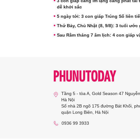
3 con giáp càng im lặng càng phát tài 
dễ khởi sắc
5 ngày tới: 3 con giáp Trúng Số liên ti
Thứ Bảy, Chủ Nhật (8, 9/8): 3 tuổi ước
Sau Rằm tháng 7 âm lịch: 4 con giáp vậ
Tầng 5 - tòa A, Gold Season 47 Nguyễ
Hà Nội
Số nhà 2B ngõ 175 đường Bát Khối, ph
quận Long Biên, Hà Nội
0936 99 3933