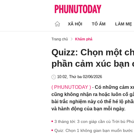
XÃ HỘI
TỔ ẤM
LÀM MẸ
Trang chủ
Khám phá
Quizz: Chọn một c
phần cảm xúc bạn 
10:02, Thứ ba 02/06/2026
( PHUNUTODAY )
-
Có những cảm xúc
cũng không nhận ra hoặc luôn cố gắ
bài trắc nghiệm này có thể hé lộ p
và hành động của bạn mỗi ngày.
3 tháng tới: 3 con giáp cần cù Trời bù Ph
Quiz: Chọn 1 không gian bạn muốn bước v