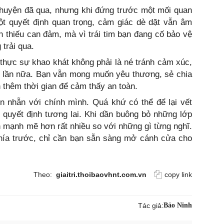
chuyện đã qua, nhưng khi đứng trước một mối quan
ột quyết định quan trọng, cảm giác dè dặt vẫn âm
n thiếu can đảm, mà vì trái tim bạn đang cố bảo vệ
trải qua.
thực sự khao khát không phải là né tránh cảm xúc,
t lần nữa. Bạn vẫn mong muốn yêu thương, sẻ chia
 thêm thời gian để cảm thấy an toàn.
n nhẫn với chính mình. Quá khứ có thể để lại vết
 quyết định tương lai. Khi dần buông bỏ những lớp
 mạnh mẽ hơn rất nhiều so với những gì từng nghĩ.
hía trước, chỉ cần bạn sẵn sàng mở cánh cửa cho
Theo:
giaitri.thoibaovhnt.com.vn
copy link
Tác giả:
Bảo Ninh