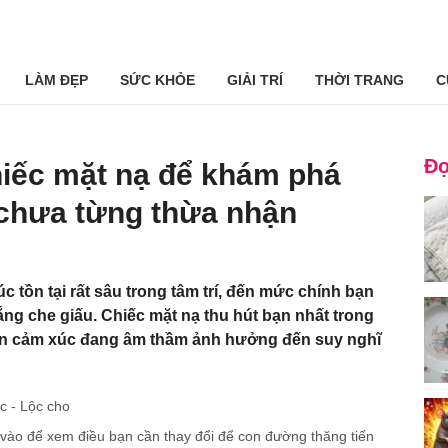
LÀM ĐẸP
SỨC KHỎE
GIẢI TRÍ
THỜI TRANG
C
Đọ
hiếc mặt nạ để khám phá
chưa từng thừa nhận
 tồn tại rất sâu trong tâm trí, đến mức chính bạn
ng che giấu. Chiếc mặt nạ thu hút bạn nhất trong
hần cảm xúc đang âm thầm ảnh hưởng đến suy nghĩ
úc - Lộc cho
ào để xem điều bạn cần thay đổi để con đường thăng tiến