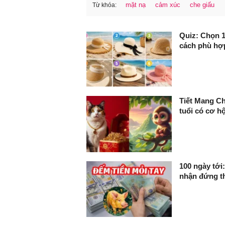
mặt nạ
cảm xúc
che giấu
Từ khóa:
FaceBook
Quiz: Chọn 1
cách phù hợ
Tiết Mang Chủ
tuổi có cơ h
100 ngày tới
nhận đứng t