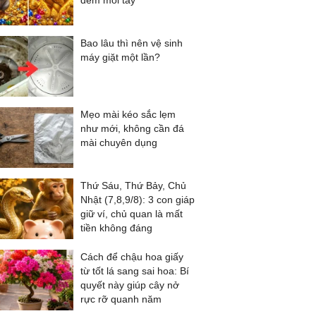
đếm mỏi tay
Bao lâu thì nên vệ sinh
máy giặt một lần?
Mẹo mài kéo sắc lẹm
như mới, không cần đá
mài chuyên dụng
Thứ Sáu, Thứ Bảy, Chủ
Nhật (7,8,9/8): 3 con giáp
giữ ví, chủ quan là mất
tiền không đáng
Cách để chậu hoa giấy
từ tốt lá sang sai hoa: Bí
quyết này giúp cây nở
rực rỡ quanh năm