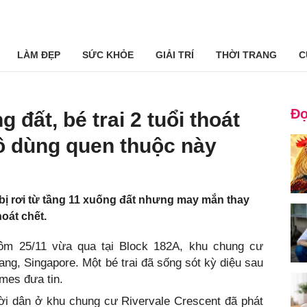
LÀM ĐẸP
SỨC KHỎE
GIẢI TRÍ
THỜI TRANG
C
Đọ
 đất, bé trai 2 tuổi thoát
ồ dùng quen thuộc này
i bị rơi từ tầng 11 xuống đất nhưng may mắn thay
oát chết.
ôm 25/11 vừa qua tại Block 182A, khu chung cư
ng, Singapore. Một bé trai đã sống sót kỳ diệu sau
imes đưa tin.
ời dân ở khu chung cư Rivervale Crescent đã phát