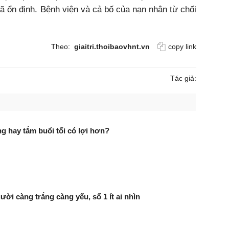
đã ổn định. Bệnh viện và cả bố của nạn nhân từ chối
Theo:
giaitri.thoibaovhnt.vn
copy link
Tác giả:
g hay tắm buổi tối có lợi hơn?
ười càng trắng càng yếu, số 1 ít ai nhìn