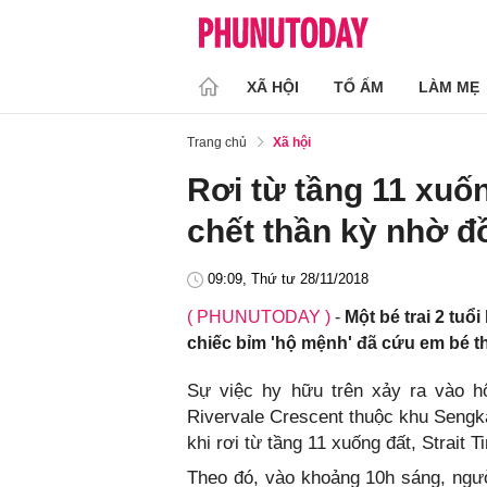
XÃ HỘI
TỔ ẤM
LÀM MẸ
Trang chủ
Xã hội
Rơi từ tầng 11 xuống
chết thần kỳ nhờ đ
09:09, Thứ tư 28/11/2018
( PHUNUTODAY )
-
Một bé trai 2 tuổ
chiếc bỉm 'hộ mệnh' đã cứu em bé th
Sự việc hy hữu trên xảy ra vào h
Rivervale Crescent thuộc khu Sengka
khi rơi từ tầng 11 xuống đất, Strait T
Theo đó, vào khoảng 10h sáng, ngư