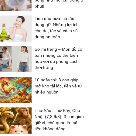
bóng như mới chỉ trong 5
phút!
Tinh dầu bưởi có tác
dụng gì? Những lợi ích
cho da, tóc và cách sử
dụng an toàn
Sơ mi trắng – Món đồ cơ
bản nhưng có thể biến
hóa với đủ phong cách
thời trang
10 ngày tới: 3 con giáp
mở kho tài lộc, tiền về từ
nhiều nguồn
Thứ Sáu, Thứ Bảy, Chủ
Nhật (7,8,9/8): 3 con giáp
giữ ví, chủ quan là mất
tiền không đáng