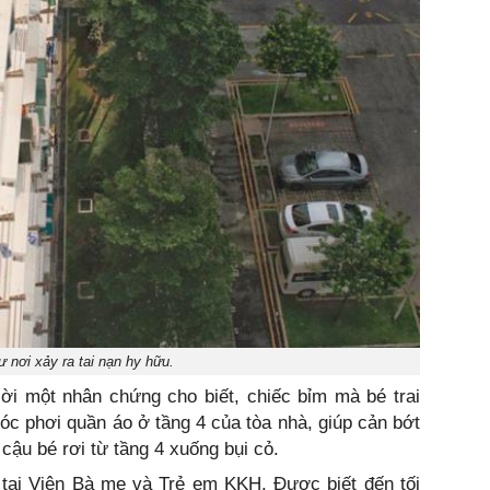
 nơi xảy ra tai nạn hy hữu.
ời một nhân chứng cho biết, chiếc bỉm mà bé trai
 phơi quần áo ở tầng 4 của tòa nhà, giúp cản bớt
 cậu bé rơi từ tầng 4 xuống bụi cỏ.
 tại Viện Bà mẹ và Trẻ em KKH. Được biết đến tối