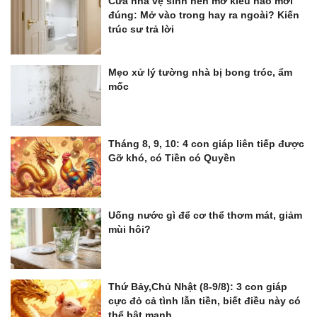
Cửa nhà vệ sinh nên mở kiểu nào mới
đúng: Mở vào trong hay ra ngoài? Kiến
trúc sư trả lời
Mẹo xử lý tường nhà bị bong tróc, ẩm
mốc
Tháng 8, 9, 10: 4 con giáp liên tiếp được
Gỡ khó, có Tiền có Quyền
Uống nước gì để cơ thể thơm mát, giảm
mùi hôi?
Thứ Bảy,Chủ Nhật (8-9/8): 3 con giáp
cực đỏ cả tình lẫn tiền, biết điều này có
thể bật mạnh