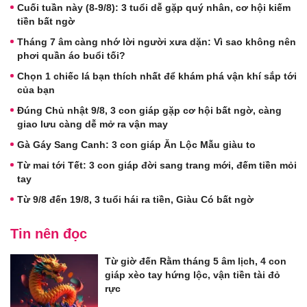
Cuối tuần này (8-9/8): 3 tuổi dễ gặp quý nhân, cơ hội kiếm
tiền bất ngờ
Tháng 7 âm càng nhớ lời người xưa dặn: Vì sao không nên
phơi quần áo buổi tối?
Chọn 1 chiếc lá bạn thích nhất để khám phá vận khí sắp tới
của bạn
Đúng Chủ nhật 9/8, 3 con giáp gặp cơ hội bất ngờ, càng
giao lưu càng dễ mở ra vận may
Gà Gáy Sang Canh: 3 con giáp Ăn Lộc Mẫu giàu to
Từ mai tới Tết: 3 con giáp đời sang trang mới, đếm tiền mỏi
tay
Từ 9/8 đến 19/8, 3 tuổi hái ra tiền, Giàu Có bất ngờ
Tin nên đọc
Từ giờ đến Rằm tháng 5 âm lịch, 4 con
giáp xèo tay hứng lộc, vận tiền tài đỏ
rực