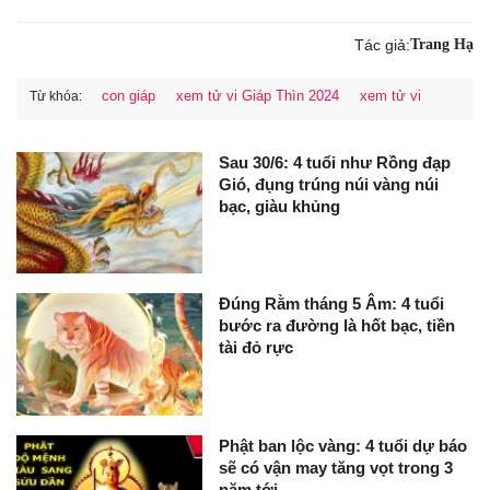
Tác giả:
Trang Hạ
con giáp
xem tử vi Giáp Thìn 2024
xem tử vi
Từ khóa:
Sau 30/6: 4 tuổi như Rồng đạp
Gió, đụng trúng núi vàng núi
bạc, giàu khủng
Đúng Rằm tháng 5 Âm: 4 tuổi
bước ra đường là hốt bạc, tiền
tài đỏ rực
Phật ban lộc vàng: 4 tuổi dự báo
sẽ có vận may tăng vọt trong 3
năm tới