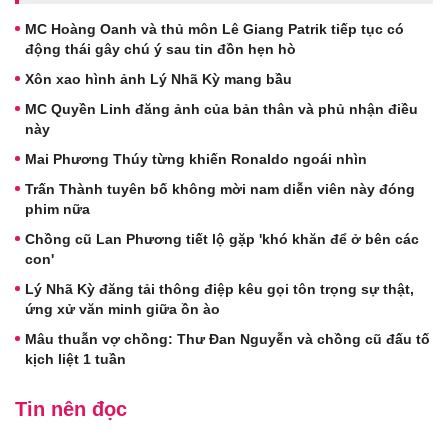
MC Hoàng Oanh và thủ môn Lê Giang Patrik tiếp tục có
động thái gây chú ý sau tin đồn hẹn hò
Xôn xao hình ảnh Lý Nhã Kỳ mang bầu
MC Quyền Linh đăng ảnh của bản thân và phủ nhận điều
này
Mai Phương Thúy từng khiến Ronaldo ngoái nhìn
Trấn Thành tuyên bố không mời nam diễn viên này đóng
phim nữa
Chồng cũ Lan Phương tiết lộ gặp 'khó khăn để ở bên các
con'
Lý Nhã Kỳ đăng tải thông điệp kêu gọi tôn trọng sự thật,
ứng xử văn minh giữa ồn ào
Mâu thuẫn vợ chồng: Thư Đan Nguyễn và chồng cũ đấu tố
kịch liệt 1 tuần
Tin nên đọc