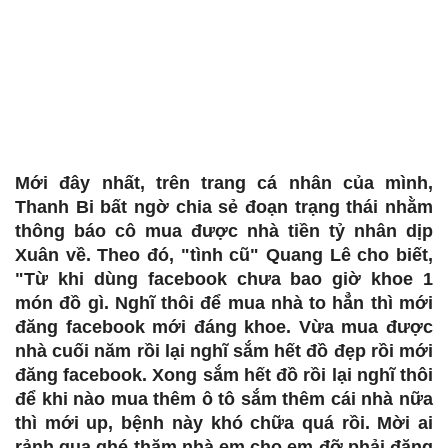
Mới đây nhất, trên trang cá nhân của mình,
Thanh Bi bất ngờ chia sẻ đoạn trạng thái nhằm
thông báo cô mua được nhà tiền tỷ nhân dịp
Xuân về. Theo đó, "tình cũ" Quang Lê cho biết,
"Từ khi dùng facebook chưa bao giờ khoe 1
món đồ gì. Nghĩ thôi để mua nhà to hẳn thì mới
đăng facebook mới đáng khoe. Vừa mua được
nhà cuối năm rồi lại nghĩ sắm hết đồ đẹp rồi mới
đăng facebook. Xong sắm hết đồ rồi lại nghĩ thôi
để khi nào mua thêm ô tô sắm thêm cái nhà nữa
thì mới up, bệnh này khó chữa quá rồi. Mời ai
rảnh qua ghé thăm nhà em cho em đỡ phải đăng