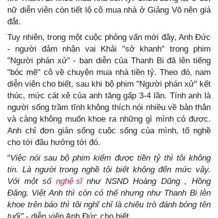
nữ diễn viên còn tiết lộ cô mua nhà ở Giảng Võ nên giá
đắt.
Tuy nhiên, trong một cuộc phỏng vấn mới đây, Anh Đức
- người đảm nhận vai Khải "sở khanh" trong phim
"Người phán xử" - bạn diễn của Thanh Bi đã lên tiếng
"bóc mẽ" cô về chuyện mua nhà tiền tỷ. Theo đó, nam
diễn viên cho biết, sau khi bộ phim "Người phán xử" kết
thúc, mức cát xê của anh tăng gấp 3-4 lần. Tính anh là
người sống trầm tĩnh không thích nói nhiều về bản thân
và càng không muốn khoe ra những gì mình có được.
Anh chỉ đơn giản sống cuộc sống của mình, tổ nghề
cho tới đâu hưởng tới đó.
"
Việc nói sau bộ phim kiếm được tiền tỷ thì tôi không
tin. Là người trong nghề tôi biết không đến mức vậy.
Với một số
nghệ sĩ
như NSND Hoàng Dũng , Hồng
Đăng, Việt Anh thì còn có thể nhưng như Thanh Bi lên
khoe trên báo thì tôi nghĩ chỉ là chiêu trò đánh bóng tên
tuổi"
- diễn viên Anh Đức cho biết.