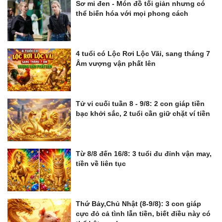
Sơ mi đen - Món đồ tối giản nhưng có
thể biến hóa với mọi phong cách
4 tuổi có Lộc Rơi Lộc Vãi, sang tháng 7
Âm vượng vận phất lên
Tử vi cuối tuần 8 - 9/8: 2 con giáp tiền
bạc khởi sắc, 2 tuổi cần giữ chặt ví tiền
Từ 8/8 đến 16/8: 3 tuổi đu đỉnh vận may,
tiền về liên tục
Thứ Bảy,Chủ Nhật (8-9/8): 3 con giáp
cực đỏ cả tình lẫn tiền, biết điều này có