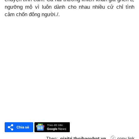
ngưỡng mộ vì luôn dành cho nhau nhiều cử chỉ tình
cảm chốn đông người./.
Theo:
giaitri.thoibaovhnt.vn
copy link