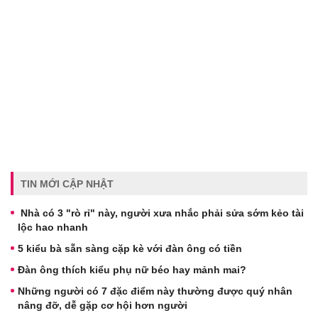
TIN MỚI CẬP NHẬT
Nhà có 3 "rò rỉ" này, người xưa nhắc phải sửa sớm kẻo tài
lộc hao nhanh
5 kiểu bà sẵn sàng cặp kè với đàn ông có tiền
Đàn ông thích kiểu phụ nữ béo hay mảnh mai?
Những người có 7 đặc điểm này thường được quý nhân
nâng đỡ, dễ gặp cơ hội hơn người