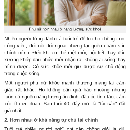
Phụ nữ hơn nhau ở năng lượng, sức khoẻ
Nhiều người từng dành cả tuổi trẻ để lo cho chồng con,
công việc, đối nội đối ngoại nhưng lại quên chăm sóc
chính mình. Đến khi cơ thể mệt mỏi, nội tiết thay đổi,
xương khớp đau nhức mới nhận ra: không ai sống thay
mình được. Có sức khỏe mới giữ được sự chủ động
trong cuộc sống.
Một người phụ nữ khỏe mạnh thường mang lại cảm
giác rất khác. Họ không cần quá hào nhoáng nhưng
luôn có nguồn năng lượng ổn định, đầu óc tỉnh táo, cảm
xúc ít cực đoan. Sau tuổi 40, đây mới là “tài sản” đắt
giá nhất.
2. Hơn nhau ở khả năng tự chủ tài chính
Tuổi trẻ nhiều người nghĩ chỉ cần chồng giỏi là đủ.