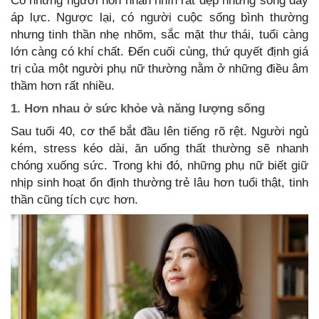
Có những người hôn nhân nhìn rất đẹp nhưng sống đầy
áp lực. Ngược lại, có người cuộc sống bình thường
nhưng tinh thần nhẹ nhõm, sắc mặt thư thái, tuổi càng
lớn càng có khí chất. Đến cuối cùng, thứ quyết định giá
trị của một người phụ nữ thường nằm ở những điều âm
thầm hơn rất nhiều.
1. Hơn nhau ở sức khỏe và năng lượng sống
Sau tuổi 40, cơ thể bắt đầu lên tiếng rõ rệt. Người ngủ
kém, stress kéo dài, ăn uống thất thường sẽ nhanh
chóng xuống sức. Trong khi đó, những phụ nữ biết giữ
nhịp sinh hoạt ổn định thường trẻ lâu hơn tuổi thật, tinh
thần cũng tích cực hơn.