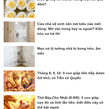
đêm?
Cửa nhà vệ sinh nên mở kiểu nào mới
đúng: Mở vào trong hay ra ngoài? Kiến
trúc sư trả lời
Mẹo xử lý tường nhà bị bong tróc, ẩm
mốc
Tháng 8, 9, 10: 4 con giáp liên tiếp được
Gỡ khó, có Tiền có Quyền
Thứ Bảy,Chủ Nhật (8-9/8): 3 con giáp
cực đỏ cả tình lẫn tiền, biết điều này có
thể bật mạnh