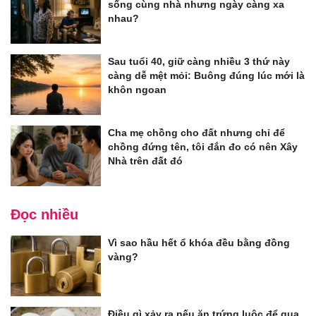
sống cùng nhà nhưng ngày càng xa
nhau?
Sau tuổi 40, giữ càng nhiều 3 thứ này
càng dễ mệt mỏi: Buông đúng lúc mới là
khôn ngoan
Cha mẹ chồng cho đất nhưng chỉ để
chồng đứng tên, tôi đắn đo có nên Xây
Nhà trên đất đó
Đọc nhiều
Vì sao hầu hết ổ khóa đều bằng đồng
vàng?
Điều gì xảy ra nếu ăn trứng luộc để qua