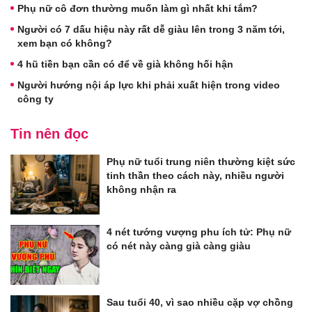
Phụ nữ cô đơn thường muốn làm gì nhất khi tắm?
Người có 7 dấu hiệu này rất dễ giàu lên trong 3 năm tới,
xem bạn có không?
4 hũ tiền bạn cần có để về già không hối hận
Người hướng nội áp lực khi phải xuất hiện trong video
công ty
Tin nên đọc
Phụ nữ tuổi trung niên thường kiệt sức
tinh thần theo cách này, nhiều người
không nhận ra
4 nét tướng vượng phu ích tử: Phụ nữ
có nét này càng già càng giàu
Sau tuổi 40, vì sao nhiều cặp vợ chồng