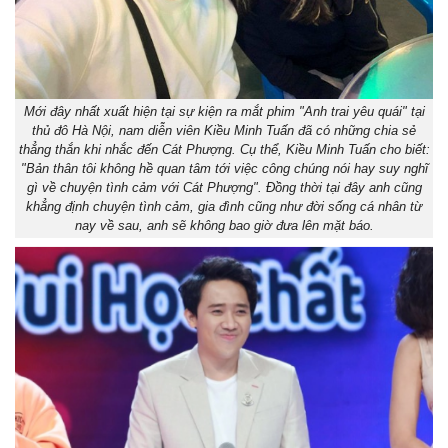
Mới đây nhất xuất hiện tại sự kiện ra mắt phim "Anh trai yêu quái" tại
thủ đô Hà Nội, nam diễn viên Kiều Minh Tuấn đã có những chia sẻ
thẳng thắn khi nhắc đến Cát Phượng. Cụ thể, Kiều Minh Tuấn cho biết:
"Bản thân tôi không hề quan tâm tới việc công chúng nói hay suy nghĩ
gì về chuyện tình cảm với Cát Phượng". Đồng thời tại đây anh cũng
khẳng định chuyện tình cảm, gia đình cũng như đời sống cá nhân từ
nay về sau, anh sẽ không bao giờ đưa lên mặt báo.