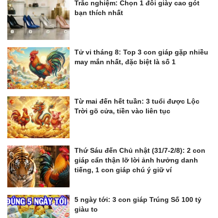
Trắc nghiệm: Chọn 1 đôi giày cao gót
bạn thích nhất
Tử vi tháng 8: Top 3 con giáp gặp nhiều
may mắn nhất, đặc biệt là số 1
Từ mai đến hết tuần: 3 tuổi được Lộc
Trời gõ cửa, tiền vào liên tục
Thứ Sáu đến Chủ nhật (31/7-2/8): 2 con
giáp cẩn thận lỡ lời ảnh hưởng danh
tiếng, 1 con giáp chú ý giữ ví
5 ngày tới: 3 con giáp Trúng Số 100 tỷ
giàu to