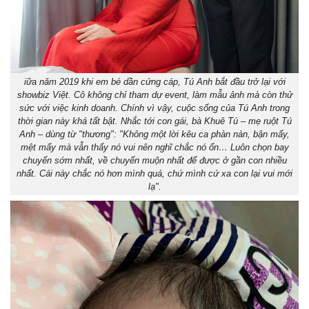
iữa năm 2019 khi em bé dần cứng cáp, Tú Anh bắt đầu trở lại với
showbiz Việt. Cô không chỉ tham dự event, làm mẫu ảnh mà còn thử
sức với việc kinh doanh. Chính vì vậy, cuộc sống của Tú Anh trong
thời gian này khá tất bật. Nhắc tới con gái, bà Khuê Tú – mẹ ruột Tú
Anh – dùng từ "thương": "Không một lời kêu ca phàn nàn, bận mấy,
mệt mấy mà vẫn thấy nó vui nên nghĩ chắc nó ổn… Luôn chọn bay
chuyến sớm nhất, về chuyến muộn nhất để được ở gần con nhiều
nhất. Cái này chắc nó hơn mình quá, chứ mình cứ xa con lại vui mới
lạ".