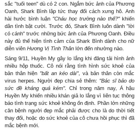
sắc "tuổi teen" dù có 2 con. Ngắm bức ảnh của Phương
Oanh, Shark Bình lập tức thay đổi cách xưng hô. Anh
hài hước bình luận
"Cháu học trường nào thế?"
khiến
dân tình bật cười. Trước đó, Shark Bình luôn dành "lời
có cánh" trước những bức ảnh của Phương Oanh. Điều
này đủ thể hiện tình cảm của Shark Bình dành cho nữ
diễn viên
Hương Vị Tình Thân
lớn đến nhường nào.
Sáng 9/11, Huyền My gây lo lắng khi đăng tải hình ảnh
nhiều hộp thuốc. Cô nói rằng tình hình sức khoẻ của
bản thân hiện
"bất an kéo dài"
, và bản thân còn mắc
virus herpes. Người đẹp chia sẻ thêm:
"Bác sĩ bảo do
sức đề kháng quá kém".
Chỉ trong năm nay, Á hậu
Huyền My khiến nhiều khán giả lo lắng vì liên tục thông
báo tình trạng sức khoẻ không ổn định. Phần lớn những
căn bệnh người đẹp mắc phải được cho là do thời tiết
thay đổi, hoặc do sức khoẻ của cô chưa hồi phục thì đã
mắc bệnh mới.