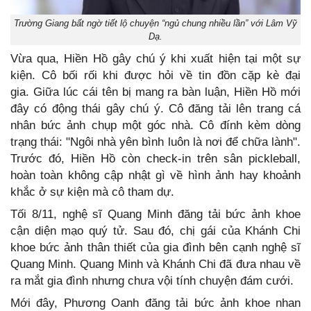
Trường Giang bất ngờ tiết lộ chuyện “ngủ chung nhiều lần” với Lâm Vỹ
Dạ.
Vừa qua, Hiền Hồ gây chú ý khi xuất hiện tại một sự
kiện. Cô bối rối khi được hỏi về tin đồn cặp kè đại
gia. Giữa lúc cái tên bị mang ra bàn luận, Hiền Hồ mới
đây có động thái gây chú ý. Cô đăng tải lên trang cá
nhân bức ảnh chụp một góc nhà. Cô đính kèm dòng
trạng thái: "Ngôi nhà yên bình luôn là nơi để chữa lành".
Trước đó, Hiền Hồ còn check-in trên sân pickleball,
hoàn toàn không cập nhật gì về hình ảnh hay khoảnh
khắc ở sự kiện mà cô tham dự.
Tối 8/11, nghệ sĩ Quang Minh đăng tải bức ảnh khoe
cận diện mạo quý tử. Sau đó, chị gái của Khánh Chi
khoe bức ảnh thân thiết của gia đình bên cạnh nghệ sĩ
Quang Minh. Quang Minh và Khánh Chi đã đưa nhau về
ra mắt gia đình nhưng chưa vội tính chuyện đám cưới.
Mới đây, Phương Oanh đăng tải bức ảnh khoe nhan