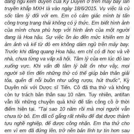
dáng ngủ kém duyên của Kỳ Duyên ở trên máy bay lan
truyền khắp MXH là vào ngày 18/6/2015. Vụ việc là cú
sốc tâm lý đối với em. Em có cảm giác mình bị tấn
công trong trạng thái không có ý thức. Em biết hình ảnh
của mình chưa phù hợp với hình ảnh của một người
đang là Hoa hậu. Sự việc ồn ào đến mức khiến em bị
ám ảnh và kể từ đó em không dám ngủ trên máy bay.
Trước khi đăng quang Hoa hậu, em chỉ có đi học và về
nhà, chưa từng va vấp xã hội. Tâm lý của em lúc đó lao
xuống vực. Khi vấn đề tâm lý bất ổn như vậy, mọi
người sẽ tìm đến những thứ có thể giúp bản thân giải
tỏa, quên đi nỗi buồn như uống rượu, hút thuốc"
, Kỳ
Duyên nói với Dược sĩ Tiến. Cô đã tha thứ và không
còn tự trách bản thân sau 10 năm. Tuy nhiên, antifan
vẫn lôi những chuyện quá khứ để tấn công cô ở thời
điểm hiện tại.
"Tại sao 10 năm rồi mà mọi người vẫn
chưa từ bỏ. Em đã cố gắng rất nhiều để đạt được thành
tựu nghề nghiệp, để được công nhận. Em tha thứ cho
em vì em đã đứng lên, trở nên bản lĩnh tự tin hơn sau