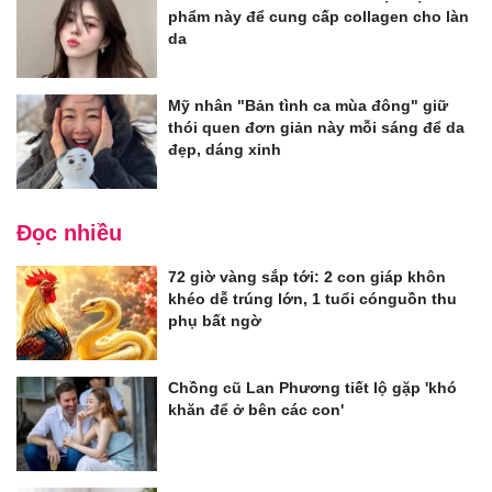
phẩm này để cung cấp collagen cho làn
da
Mỹ nhân "Bản tình ca mùa đông" giữ
thói quen đơn giản này mỗi sáng để da
đẹp, dáng xinh
Đọc nhiều
72 giờ vàng sắp tới: 2 con giáp khôn
khéo dễ trúng lớn, 1 tuổi cónguồn thu
phụ bất ngờ
Chồng cũ Lan Phương tiết lộ gặp 'khó
khăn để ở bên các con'