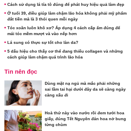
Cách sử dụng lá tía tô đúng để phát huy hiệu quả làm đẹp
Ở tuổi 39, điều giúp làm chậm lão hóa không phải mỹ phẩm
đắt tiền mà là 3 thói quen mỗi ngày
Tóc xoăn luôn khô xơ? Áp dụng 4 cách cấp ẩm đúng để
mái tóc mềm mượt và vào nếp hơn
Lá sung có thực sự tốt cho làn da?
5 dấu hiệu cho thấy cơ thể đang thiếu collagen và những
cách giúp làm chậm quá trình lão hóa
Tin nên đọc
Dùng mặt nạ ngủ mà mắc phải những
sai lầm tai hại dưới đây da sẽ càng ngày
càng xấu đi
Hoà thứ này vào nước rồi đem tưới hoa
giấy, đúng Tết Nguyên đán hoa nở bung
từng chùm