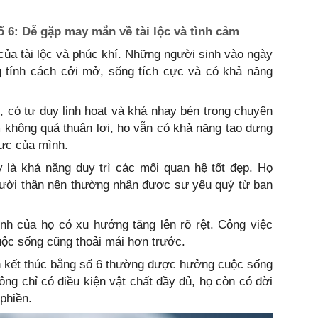
ố 6: Dễ gặp may mắn về tài lộc và tình cảm
của tài lộc và phúc khí. Những người sinh vào ngày
 tính cách cởi mở, sống tích cực và có khả năng
i, có tư duy linh hoạt và khá nhạy bén trong chuyện
m không quá thuận lợi, họ vẫn có khả năng tạo dựng
lực của mình.
 là khả năng duy trì các mối quan hệ tốt đẹp. Họ
gười thân nên thường nhận được sự yêu quý từ bạn
ính của họ có xu hướng tăng lên rõ rệt. Công việc
cuộc sống cũng thoải mái hơn trước.
ch kết thúc bằng số 6 thường được hưởng cuộc sống
ông chỉ có điều kiện vật chất đầy đủ, họ còn có đời
phiền.