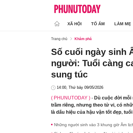
XÃ HỘI
TỔ ẤM
LÀM MẸ
Trang chủ
Khám phá
Số cuối ngày sinh Â
người: Tuổi càng c
sung túc
14:00, Thứ bảy 09/05/2026
( PHUNUTODAY )
-
Dù cuộc đời mỗi 
trầm riêng, nhưng theo tử vi, có n
là dấu hiệu của hậu vận tốt đẹp, tuổ
Những người sinh vào 3 khung giờ Âm lịch