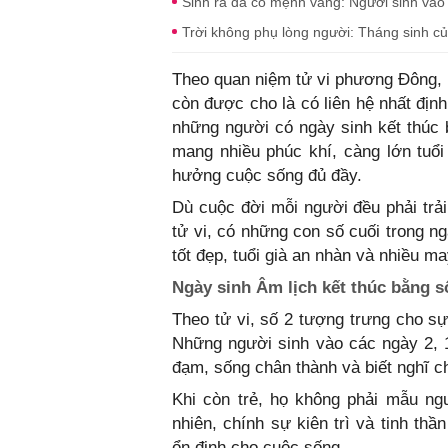
Sinh ra đã có mệnh vàng: Người sinh vào 
Trời không phụ lòng người: Tháng sinh 
Theo quan niệm tử vi phương Đông, 
còn được cho là có liên hệ nhất địn
những người có ngày sinh kết thúc 
mang nhiều phúc khí, càng lớn tuổi
hưởng cuộc sống đủ đầy.
Dù cuộc đời mỗi người đều phải trải
tử vi, có những con số cuối trong n
tốt đẹp, tuổi già an nhàn và nhiều m
Ngày sinh Âm lịch kết thúc bằng s
Theo tử vi, số 2 tượng trưng cho s
Những người sinh vào các ngày 2, 
đạm, sống chân thành và biết nghĩ c
Khi còn trẻ, họ không phải mẫu ng
nhiên, chính sự kiên trì và tinh th
ổn định cho cuộc sống.