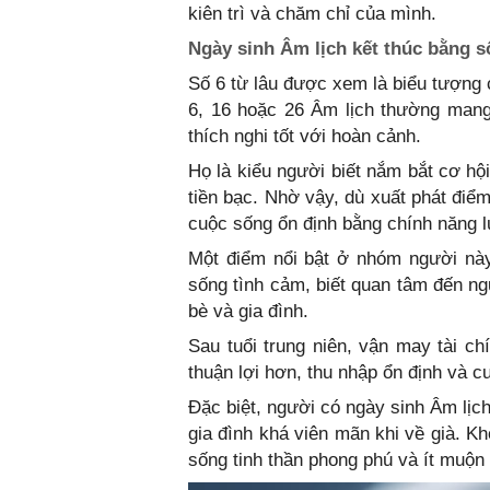
kiên trì và chăm chỉ của mình.
Ngày sinh Âm lịch kết thúc bằng s
Số 6 từ lâu được xem là biểu tượng 
6, 16 hoặc 26 Âm lịch thường mang
thích nghi tốt với hoàn cảnh.
Họ là kiểu người biết nắm bắt cơ hộ
tiền bạc. Nhờ vậy, dù xuất phát điể
cuộc sống ổn định bằng chính năng 
Một điểm nổi bật ở nhóm người này
sống tình cảm, biết quan tâm đến n
bè và gia đình.
Sau tuổi trung niên, vận may tài ch
thuận lợi hơn, thu nhập ổn định và 
Đặc biệt, người có ngày sinh Âm lị
gia đình khá viên mãn khi về già. Kh
sống tinh thần phong phú và ít muộn 