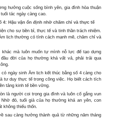
ờng hưởng cuộc sống bình yên, gia đình hòa thuận
i tuổi tác ngày càng cao.
ố 4: Hậu vận ổn định nhờ chăm chỉ và thực tế
iện cho sự bền bỉ, thực tế và tinh thần trách nhiệm.
Âm lịch thường có tính cách mạnh mẽ, chăm chỉ và
 khác mà luôn muốn tự mình nỗ lực để tạo dựng
 đầu đời của họ thường khá vất vả, phải trải qua
công.
 có ngày sinh Âm lịch kết thúc bằng số 4 càng cho
và tư duy thực tế trong công việc. Họ biết cách tích
ền tảng kinh tế bền vững.
òn là người coi trọng gia đình và luôn cố gắng vun
. Nhờ đó, tuổi già của họ thường khá an yên, con
t không thiếu thốn.
g về sau càng hưởng thành quả từ những năm tháng