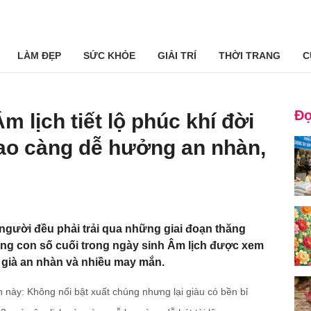
LÀM ĐẸP
SỨC KHỎE
GIẢI TRÍ
THỜI TRANG
C
Đọ
m lịch tiết lộ phúc khí đời
ao càng dễ hưởng an nhàn,
người đều phải trải qua những giai đoạn thăng
hững con số cuối trong ngày sinh Âm lịch được xem
i già an nhàn và nhiều may mắn.
 này: Không nổi bật xuất chúng nhưng lại giàu có bền bỉ