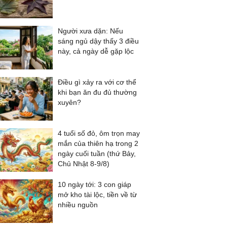
Người xưa dặn: Nếu
sáng ngủ dậy thấy 3 điều
này, cả ngày dễ gặp lộc
Điều gì xảy ra với cơ thể
khi bạn ăn đu đủ thường
xuyên?
4 tuổi số đỏ, ôm trọn may
mắn của thiên hạ trong 2
ngày cuối tuần (thứ Bảy,
Chủ Nhật 8-9/8)
10 ngày tới: 3 con giáp
mở kho tài lộc, tiền về từ
nhiều nguồn