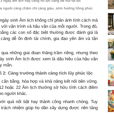
3 ngày âm lịch này càng nỗ lực càng dễ hút tài lộc
của người càng chăm chỉ càng giàu, sớm hưởng hồng phúc
ngày sinh Âm lịch không chỉ phản ánh tính cách mà
h với vận trình và hậu vận của mỗi người. Trong đó,
bằng các con số đặc biệt thường được đánh giá là
 càng dễ ổn định tài chính, gia đạo yên ấm và tận
 qua những giai đoạn thăng trầm riêng, nhưng theo
gày sinh Âm lịch được xem là dấu hiệu của hậu vận
ay mắn.
ố 2: Càng trưởng thành càng tích lũy phúc lộc
ự cân bằng, hòa hợp và khả năng kết nối bền vững.
12 hoặc 22 Âm lịch thường sở hữu tính cách điềm
ho người khác.
ười quá nổi bật hay thành công nhanh chóng. Tuy
ần trách nhiệm giúp họ dần xây dựng được nền tảng