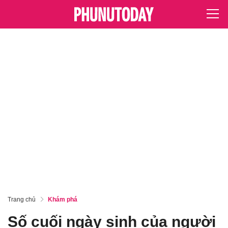
Trang chủ
Khám phá
Số cuối ngày sinh của người