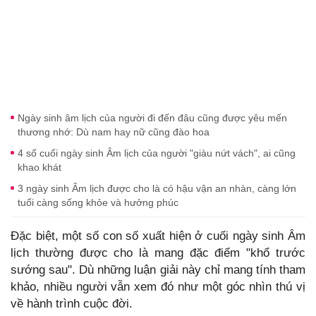
Ngày sinh âm lịch của người đi đến đâu cũng được yêu mến
thương nhớ: Dù nam hay nữ cũng đào hoa
4 số cuối ngày sinh Âm lịch của người "giàu nứt vách", ai cũng
khao khát
3 ngày sinh Âm lịch được cho là có hậu vận an nhàn, càng lớn
tuổi càng sống khỏe và hưởng phúc
Đặc biệt, một số con số xuất hiện ở cuối ngày sinh Âm
lịch thường được cho là mang đặc điểm "khổ trước
sướng sau". Dù những luận giải này chỉ mang tính tham
khảo, nhiều người vẫn xem đó như một góc nhìn thú vị
về hành trình cuộc đời.