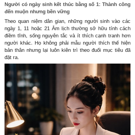
Người có ngày sinh kết thúc bằng số 1: Thành công
đến muộn nhưng bền vững
Theo quan niệm dân gian, những người sinh vào các
ngày 1, 11 hoặc 21 Âm lịch thường sở hữu tính cách
điềm tĩnh, sống nguyên tắc và ít thích cạnh tranh hơn
người khác. Họ không phải mẫu người thích thể hiện
bản thân nhưng lại luôn kiên trì theo đuổi mục tiêu đã
đặt ra.