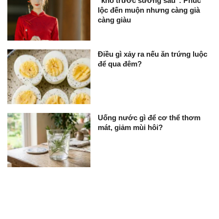
"khổ trước sướng sau": Phúc
lộc đến muộn nhưng càng già
càng giàu
Điều gì xảy ra nếu ăn trứng luộc
để qua đêm?
Uống nước gì để cơ thể thơm
mát, giảm mùi hôi?