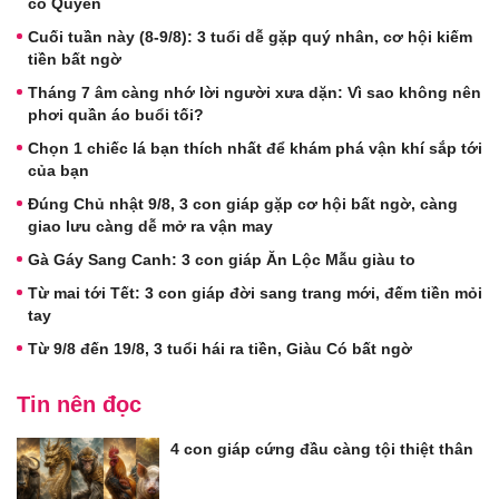
có Quyền
Cuối tuần này (8-9/8): 3 tuổi dễ gặp quý nhân, cơ hội kiếm
tiền bất ngờ
Tháng 7 âm càng nhớ lời người xưa dặn: Vì sao không nên
phơi quần áo buổi tối?
Chọn 1 chiếc lá bạn thích nhất để khám phá vận khí sắp tới
của bạn
Đúng Chủ nhật 9/8, 3 con giáp gặp cơ hội bất ngờ, càng
giao lưu càng dễ mở ra vận may
Gà Gáy Sang Canh: 3 con giáp Ăn Lộc Mẫu giàu to
Từ mai tới Tết: 3 con giáp đời sang trang mới, đếm tiền mỏi
tay
Từ 9/8 đến 19/8, 3 tuổi hái ra tiền, Giàu Có bất ngờ
Tin nên đọc
4 con giáp cứng đầu càng tội thiệt thân