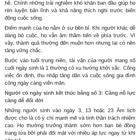
hệ. Chính những trải nghiệm khó khăn ban đầu giúp họ
rèn luyện bản lĩnh và khả năng thích nghi trước biến
động cuộc sống.
Điểm mạnh của họ nằm ở sự bền bỉ. Khi người khác dễ
dàng bỏ cuộc, họ vẫn âm thầm tiến về phía trước. Vì
vậy, thành quả thường đến muộn hơn nhưng lại có nền
tảng vững chắc.
Bước vào tuổi trung niên, tài vận của người mang số
cuối ngày sinh là 1 thường có xu hướng khởi sắc. Công
việc ổn định, thu nhập tăng dần và cuộc sống gia đình
cũng ngày càng viên mãn.
Người có ngày sinh kết thúc bằng số 3: Càng nỗ lực
càng dễ đổi đời
Những người sinh vào ngày 3, 13 hoặc 23 Âm lịch
được cho là có ý chí mạnh mẽ và tinh thần trách nhiệm
cao. Họ thường trưởng thành sớm hơn bạn bè đồng
trang lứa bởi phải đối mặt với nhiều áp lực ngay từ khi