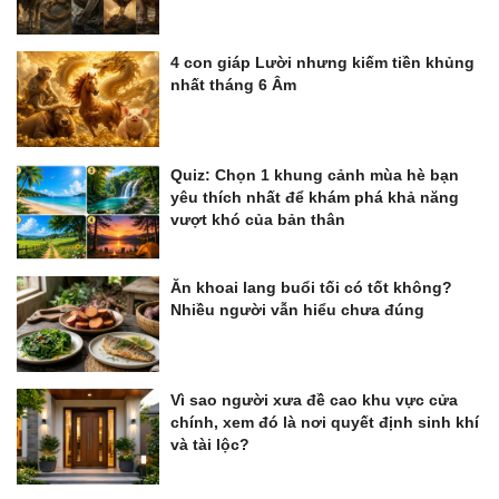
4 con giáp Lười nhưng kiếm tiền khủng
nhất tháng 6 Âm
Quiz: Chọn 1 khung cảnh mùa hè bạn
yêu thích nhất để khám phá khả năng
vượt khó của bản thân
Ăn khoai lang buổi tối có tốt không?
Nhiều người vẫn hiểu chưa đúng
Vì sao người xưa đề cao khu vực cửa
chính, xem đó là nơi quyết định sinh khí
và tài lộc?