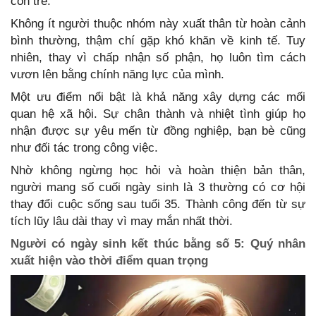
còn trẻ.
Không ít người thuộc nhóm này xuất thân từ hoàn cảnh
bình thường, thậm chí gặp khó khăn về kinh tế. Tuy
nhiên, thay vì chấp nhận số phận, họ luôn tìm cách
vươn lên bằng chính năng lực của mình.
Một ưu điểm nổi bật là khả năng xây dựng các mối
quan hệ xã hội. Sự chân thành và nhiệt tình giúp họ
nhận được sự yêu mến từ đồng nghiệp, bạn bè cũng
như đối tác trong công việc.
Nhờ không ngừng học hỏi và hoàn thiện bản thân,
người mang số cuối ngày sinh là 3 thường có cơ hội
thay đổi cuộc sống sau tuổi 35. Thành công đến từ sự
tích lũy lâu dài thay vì may mắn nhất thời.
Người có ngày sinh kết thúc bằng số 5: Quý nhân
xuất hiện vào thời điểm quan trọng