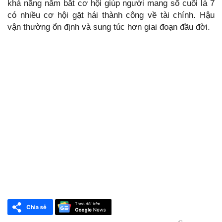
khả năng nắm bắt cơ hội giúp người mang số cuối là 7
có nhiều cơ hội gặt hái thành công về tài chính. Hậu
vận thường ổn định và sung túc hơn giai đoạn đầu đời.