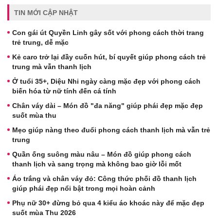
TIN MỚI CẬP NHẬT
Con gái út Quyền Linh gây sốt với phong cách thời trang
trẻ trung, dễ mặc
Kẻ caro trở lại đầy cuốn hút, bí quyết giúp phong cách trẻ
trung mà vẫn thanh lịch
Ở tuổi 35+, Diệu Nhi ngày càng mặc đẹp với phong cách
biến hóa từ nữ tính đến cá tính
Chân váy dài – Món đồ "đa năng" giúp phái đẹp mặc đẹp
suốt mùa thu
Mẹo giúp nàng theo đuổi phong cách thanh lịch mà vẫn trẻ
trung
Quần ống suông màu nâu – Món đồ giúp phong cách
thanh lịch và sang trọng mà không bao giờ lỗi mốt
Áo trắng và chân váy đỏ: Công thức phối đồ thanh lịch
giúp phái đẹp nổi bật trong mọi hoàn cảnh
Phụ nữ 30+ đừng bỏ qua 4 kiểu áo khoác này để mặc đẹp
suốt mùa Thu 2026