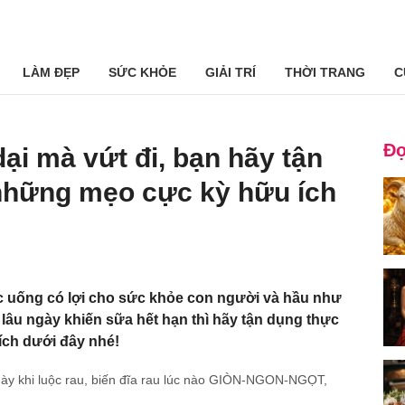
LÀM ĐẸP
SỨC KHỎE
GIẢI TRÍ
THỜI TRANG
C
Đọ
̣i mà vứt đi, bạn hãy tận
hững mẹo cực kỳ hữu ích
́c uống có lợi cho sức khỏe con người và hầu như
 lâu ngày khiến sữa hết hạn thì hãy tận dụng thực
́ch dưới đây nhé!
này khi luộc rau, biến đĩa rau lúc nào GIÒN-NGON-NGỌT,