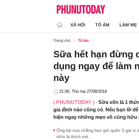
XÃ HỘI
TỔ ẤM
LÀM MẸ
Trang chủ
Tổ ấm
Sữa hết hạn đừng da
dụng ngay để làm n
này
21:00, Thứ hai 27/08/2018
( PHUNUTODAY )
-
Sữa vốn là 1 thư
gia đình nào cũng có. Nếu bạn lỡ để
hiện ngay những mẹo vô cùng hữu i
Ông bà xưa chẳng bao giờ quên 3 gia vị 
nhìn là thích mê...