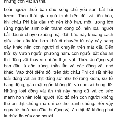
những con vật ăn thịt.
Loài người thuở ban đầu sống chủ yếu săn bắt hái
lượm. Theo thời gian quá trình biến đổi và tiến hóa,
khi châu Phi bắt đầu trở nên khô hạn, một lượng lớn
rừng nguyên sinh biến thành đồng cỏ, nên loài người
bắt đầu di chuyển xuống mặt đất. Lúc này khoảng cách
giữa các cây lớn hơn khó di chuyển từ cây này sang
cây khác nên con người di chuyển trên mặt đất. Đến
thời kỳ Vượn người phương nam, con người bắt đầu ăn
thịt động vật thay vì chỉ ăn thực vật. Thức ăn động vật
ban đầu là côn trùng, thằn lằn và các động vật nhỏ
khác. Vào thời điểm đó, trên đất châu Phi có rất nhiều
loài động vật ăn thịt đáng sợ như hổ răng kiếm, sư tử
hang động, gấu mặt ngắn khổng lồ, và chó sói hung dữ.
Những loài động vật ăn thịt này hung dữ và có sức
mạnh hơn nên loài người lúc đó nên con người không
thể ăn thịt chúng mà chỉ có thể tránh chúng. Bởi vậy
ngay từ thuở ban đầu thì động vật ăn thịt đã không phải
là thức ăn của con người.