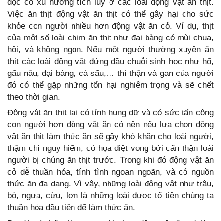
độc có xu hướng tích lũy ở các loài động vật ăn thịt.
Việc ăn thịt động vật ăn thịt có thể gây hại cho sức
khỏe con người nhiều hơn động vật ăn cỏ. Ví dụ, thịt
của một số loài chim ăn thịt như đại bàng có mùi chua,
hôi, và không ngon. Nếu một người thường xuyên ăn
thịt các loài động vật đứng đầu chuỗi sinh học như hổ,
gấu nâu, đại bàng, cá sấu,… thì thận và gan của người
đó có thể gặp những tổn hại nghiêm trọng và sẽ chết
theo thời gian.
Động vật ăn thịt lại có tính hung dữ và có sức tấn công
con người hơn động vật ăn cỏ nên nếu lựa chọn động
vật ăn thịt làm thức ăn sẽ gây khó khăn cho loài người,
thậm chí nguy hiểm, có họa diệt vong bởi cẩn thận loài
người bị chúng ăn thịt trước. Trong khi đó động vật ăn
cỏ dễ thuần hóa, tính tình ngoan ngoãn, và có nguồn
thức ăn đa dạng. Vì vậy, những loài động vật như trâu,
bò, ngựa, cừu, lợn là những loài được tổ tiên chúng ta
thuần hóa đầu tiên để làm thức ăn.