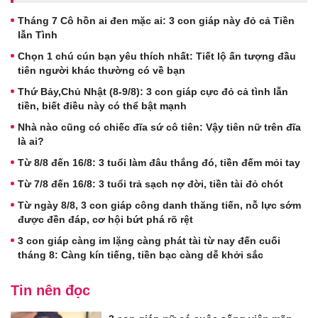
Tháng 7 Cô hồn ai đen mặc ai: 3 con giáp này đỏ cả Tiền
lẫn Tình
Chọn 1 chú cún bạn yêu thích nhất: Tiết lộ ấn tượng đầu
tiên người khác thường có về bạn
Thứ Bảy,Chủ Nhật (8-9/8): 3 con giáp cực đỏ cả tình lẫn
tiền, biết điều này có thể bật mạnh
Nhà nào cũng có chiếc đĩa sứ cô tiên: Vậy tiên nữ trên đĩa
là ai?
Từ 8/8 đến 16/8: 3 tuổi làm đâu thắng đó, tiền đếm mỏi tay
Từ 7/8 đến 16/8: 3 tuổi trả sạch nợ đời, tiền tài đỏ chót
Từ ngày 8/8, 3 con giáp công danh thăng tiến, nỗ lực sớm
được đền đáp, cơ hội bứt phá rõ rệt
3 con giáp càng im lặng càng phát tài từ nay đến cuối
tháng 8: Càng kín tiếng, tiền bạc càng dễ khởi sắc
Tin nên đọc