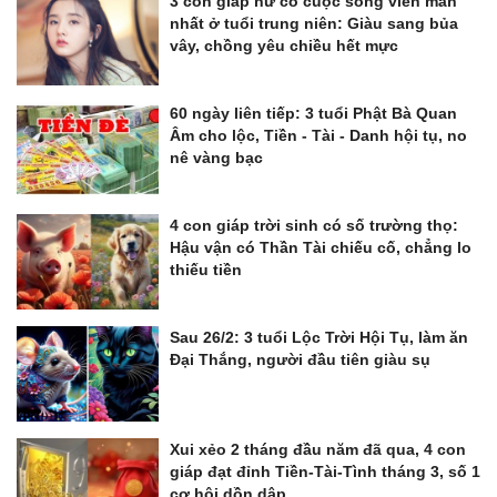
3 con giáp nữ có cuộc sống viên mãn
nhất ở tuổi trung niên: Giàu sang bủa
vây, chồng yêu chiều hết mực
60 ngày liên tiếp: 3 tuổi Phật Bà Quan
Âm cho lộc, Tiền - Tài - Danh hội tụ, no
nê vàng bạc
4 con giáp trời sinh có số trường thọ:
Hậu vận có Thần Tài chiếu cố, chẳng lo
thiếu tiền
Sau 26/2: 3 tuổi Lộc Trời Hội Tụ, làm ăn
Đại Thắng, người đầu tiên giàu sụ
Xui xẻo 2 tháng đầu năm đã qua, 4 con
giáp đạt đỉnh Tiền-Tài-Tình tháng 3, số 1
cơ hội dồn dập