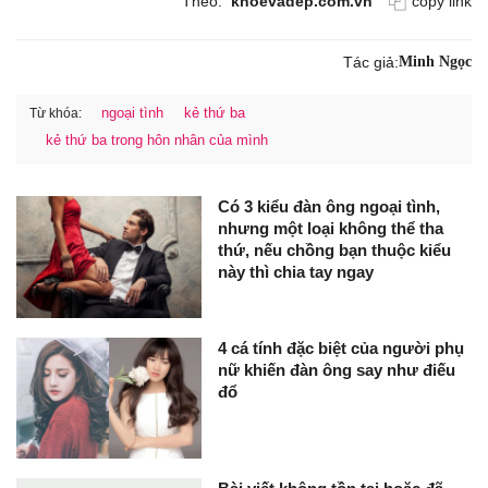
Theo:
khoevadep.com.vn
copy link
Tác giả:
Minh Ngọc
ngoại tình
kẻ thứ ba
Từ khóa:
kẻ thứ ba trong hôn nhân của mình
Có 3 kiểu đàn ông ngoại tình,
nhưng một loại không thể tha
thứ, nếu chồng bạn thuộc kiểu
này thì chia tay ngay
4 cá tính đặc biệt của người phụ
nữ khiến đàn ông say như điếu
đổ