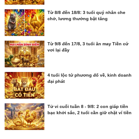
Từ 8/8 đến 18/8: 3 tuổi quý nhân che
chở, lương thưởng bật tăng
Từ 9/8 đến 17/8, 3 tuổi ăn may Tiền cứ
vơi lại đầy
4 tuổi lộc tứ phương đổ về, kinh doanh
đại phát
Tử vi cuối tuần 8 - 9/8: 2 con giáp tiền
bạc khởi sắc, 2 tuổi cần giữ chặt ví tiền