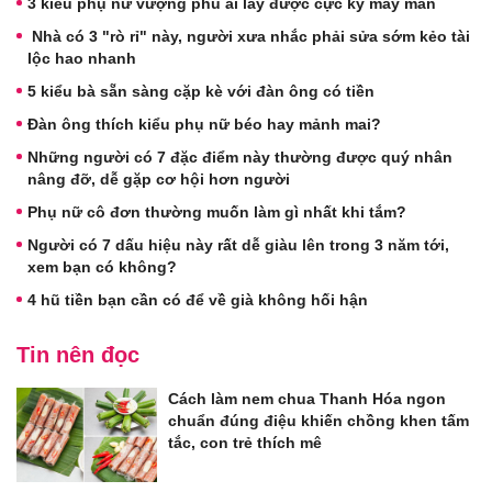
3 kiểu phụ nữ vượng phu ai lấy được cực kỳ may mắn
Nhà có 3 "rò rỉ" này, người xưa nhắc phải sửa sớm kẻo tài
lộc hao nhanh
5 kiểu bà sẵn sàng cặp kè với đàn ông có tiền
Đàn ông thích kiểu phụ nữ béo hay mảnh mai?
Những người có 7 đặc điểm này thường được quý nhân
nâng đỡ, dễ gặp cơ hội hơn người
Phụ nữ cô đơn thường muốn làm gì nhất khi tắm?
Người có 7 dấu hiệu này rất dễ giàu lên trong 3 năm tới,
xem bạn có không?
4 hũ tiền bạn cần có để về già không hối hận
Tin nên đọc
Cách làm nem chua Thanh Hóa ngon
chuẩn đúng điệu khiến chồng khen tấm
tắc, con trẻ thích mê