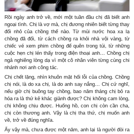
Rồi ngày anh trở về, mới một tuần đầu chị đã biết anh
ngoại tình. Chị là vợ mà, chị đương nhiên biết từng thay
đổi nhỏ của chồng thế nào. Từ mùi nước hoa xa lạ
chồng đã đổi, từ cách chồng ra khỏi nhà vội vàng, từ
chiếc vé xem phim chồng để quên trong túi, từ những
cuộc hẹn chị lén thấy trong điện thoại anh… Chồng chị
ngả nghiêng lòng dạ vì một cô nhân viên từng cùng chi
nhánh nơi anh công tác.
Chị chết lặng, nhìn khuôn mặt hối lỗi của chồng. Chồng
chị nói, là do xa chị, là do anh say nắng… Chị cứ nghĩ,
nếu giờ chị buông tay chồng, bao năm tháng chị bỏ ra
hóa ra là thứ kẻ khác giành được? Chị không cam lòng,
chị không chịu được. Huống hồ, con chị còn cần cha,
chị còn thương anh. Vậy là chị tha thứ, chị muốn anh
về, trở về đúng nghĩa.
Ấy vậy mà, chưa được một năm, anh lại là người đòi ra