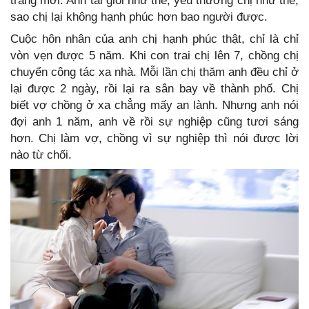
trang mới. Anh tài giỏi như thế, yêu thương chị như thế,
sao chị lại không hạnh phúc hơn bao người được.
Cuộc hôn nhân của anh chị hạnh phúc thật, chỉ là chỉ
vòn vẹn được 5 năm. Khi con trai chị lên 7, chồng chị
chuyển công tác xa nhà. Mỗi lần chị thăm anh đều chỉ ở
lại được 2 ngày, rồi lại ra sân bay về thành phố. Chị
biết vợ chồng ở xa chẳng mấy an lành. Nhưng anh nói
đợi anh 1 năm, anh về rồi sự nghiệp cũng tươi sáng
hơn. Chị làm vợ, chồng vì sự nghiệp thì nói được lời
nào từ chối.