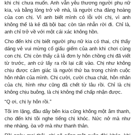
khi chị chưa muốn. Anh vẫn yêu thương người phụ nữ
kia, và bằng lòng trở về nhà, là người cha đàng hoàng
của con chị. Vì anh biết mình có lỗi với chị, vì anh
không thể là kẻ đã bội bạc còn tàn nhẫn rời đi. Chỉ là,
anh chỉ trở về với một cái xác không hồn.
Cho đến khi chị biết người phụ nữ kia có thai, chị thấy
dáng vẻ vui mừng cố giấu giếm của anh khi chơi cùng
con chị. Chị còn thấy cả lá đơn ly hôn chồng chị đã viết
từ trước, anh cứ lấy ra rồi lại cất vào. Chị như không
chịu được cảm giác là người thứ ba trong chính cuộc
hôn nhân của mình. Chị cười, cười chua chát, hôn nhân
của chị, hình như cũng đã chết từ lâu rồi. Chỉ là chị
không chịu buông, là chị không thể chấp nhận được.
“Q ơi, chị ly hôn rồi.”
Tôi im lặng, đầu dây bên kia cũng không một âm thanh,
cho đến khi tôi nghe tiếng chị khóc. Nức nở mà như
nhẹ nhàng, òa vỡ mà như thanh thản.