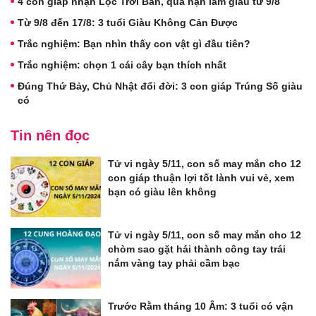
4 con giáp nhận Lộc Trời Ban, qua nạn làm giàu từ 9/8
Từ 9/8 đến 17/8: 3 tuổi Giàu Không Cản Được
Trắc nghiệm: Bạn nhìn thấy con vật gì đầu tiên?
Trắc nghiệm: chọn 1 cái cây bạn thích nhất
Đúng Thứ Bảy, Chủ Nhật đổi đời: 3 con giáp Trúng Số giàu
có
Tin nên đọc
Tử vi ngày 5/11, con số may mắn cho 12
con giáp thuận lợi tốt lành vui vẻ, xem
bạn có giàu lên không
Tử vi ngày 5/11, con số may mắn cho 12
chòm sao gặt hái thành công tay trái
nắm vàng tay phải cầm bạc
Trước Rằm tháng 10 Âm: 3 tuổi có vận