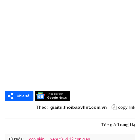
Theo:
giaitri.thoibaovhnt.com.vn
copy link
Tác giả:
Trang Hạ
con giáp
xem tử vi 12 con giáp
Từ khóa: