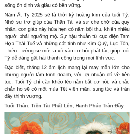
sống ổn định và giàu có bền vững.
Năm Ất Tỵ 2025 sẽ là thời kỳ hoàng kim của tuổi Tý.
Nhờ sự trợ giúp của Thần Tài và sự che chở của quý
nhân, con giáp này hứa hẹn có năm bội thu, khiến nhiều
người phải ngưỡng mộ. Sự hậu thuẫn từ cục diện Tam
Hợp Thái Tuế và những cát tinh như Kim Quỹ, Lục Tốn,
Thiên Tướng sẽ mở ra vô vàn cơ hội phát tài, giúp tuổi
Tý dễ dàng gặt hái thành công trong mọi lĩnh vực.
Đặc biệt, tháng 12 âm lịch mang lại may mắn lớn cho
những người làm kinh doanh, với lợi nhuận đổ về liên
tục. Tuổi Tý chỉ cần khéo léo nắm bắt cơ hội, và chắc
chắn họ sẽ có một mùa Tết viên mãn, sung túc và tràn
đầy thịnh vượng.
Tuổi Thân: Tiền Tài Phất Lên, Hạnh Phúc Tràn Đầy