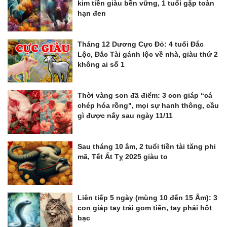
kim tiền giàu bền vững, 1 tuổi gặp toàn
hạn đen
Tháng 12 Dương Cực Đỏ: 4 tuổi Đắc
Lộc, Đắc Tài gánh lộc về nhà, giàu thứ 2
không ai số 1
Thời vàng son đã điểm: 3 con giáp “cá
chép hóa rồng", mọi sự hanh thông, cầu
gì được nấy sau ngày 11/11
Sau tháng 10 âm, 2 tuổi tiền tài tăng phi
mã, Tết Ất Tỵ 2025 giàu to
Liên tiếp 5 ngày (mùng 10 đến 15 Âm): 3
con giáp tay trái gom tiền, tay phải hốt
bạc