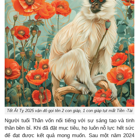
Tết Ất Tỵ 2025 vận đỏ gọi tên 2 con giáp, 1 con giáp tụt mất Tiền -Tài
Người tuổi Thân vốn nổi tiếng với sự sáng tạo và tinh
thần bền bỉ. Khi đã đặt mục tiêu, họ luôn nỗ lực hết sức
để đạt được kết quả mong muốn. Sau một năm 2024