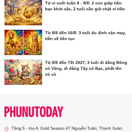
Tử vi cuối tuần 8 - 9/8: 2 con giáp tiền
bạc khởi sắc, 2 tuổi cần giữ chặt ví tiền
Từ 8/8 đến 16/8: 3 tuổi đu đỉnh vận may,
tiền về liên tục
Từ 8/8 đến Tết 2027, 3 tuổi đi đằng Đông
có Vàng, đi đằng Tây có Bạc, phất lên
vù vù
Tầng 5 - tòa A, Gold Season 47 Nguyễn Tuân, Thanh Xuân,