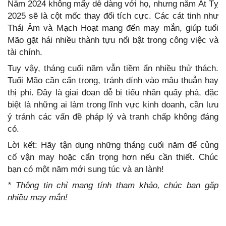
Năm 2024 không mấy dễ dàng với họ, nhưng năm Ất Tỵ
2025 sẽ là cột mốc thay đổi tích cực. Các cát tinh như
Thái Âm và Mạch Hoạt mang đến may mắn, giúp tuổi
Mão gặt hái nhiều thành tựu nổi bật trong công việc và
tài chính.
Tuy vậy, tháng cuối năm vẫn tiềm ẩn nhiều thử thách.
Tuổi Mão cần cẩn trọng, tránh dính vào mâu thuẫn hay
thị phi. Đây là giai đoạn dễ bị tiểu nhân quấy phá, đặc
biệt là những ai làm trong lĩnh vực kinh doanh, cần lưu
ý tránh các vấn đề pháp lý và tranh chấp không đáng
có.
Lời kết: Hãy tận dụng những tháng cuối năm để củng
cố vận may hoặc cẩn trọng hơn nếu cần thiết. Chúc
bạn có một năm mới sung túc và an lành!
* Thông tin chỉ mang tính tham khảo, chúc bạn gặp
nhiều may mắn!