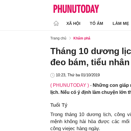
XÃ HỘI
TỔ ẤM
LÀM MẸ
Trang chủ
Khám phá
Tháng 10 dương lịc
đeo bám, tiểu nhân 
10:23, Thứ ba 01/10/2019
( PHUNUTODAY )
-
Những con giáp 
lịch. Nếu có ý định làm chuyện lớn th
Tuổi Tý
Trong tháng 10 dương lịch, công v
mệnh không hài hòa được các mối q
công viejec hàng ngày.