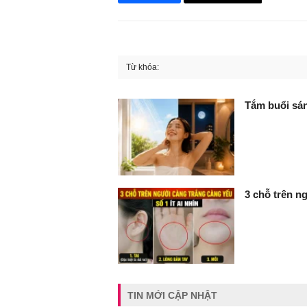
Từ khóa:
FaceBook
Tắm buổi sán
3 chỗ trên ng
TIN MỚI CẬP NHẬT