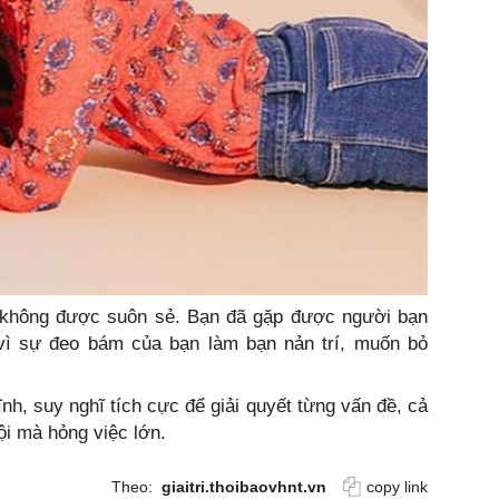
 không được suôn sẻ. Bạn đã gặp được người bạn
 vì sự đeo bám của bạn làm bạn nản trí, muốn bỏ
ĩnh, suy nghĩ tích cực để giải quyết từng vấn đề, cả
ội mà hỏng việc lớn.
Theo:
giaitri.thoibaovhnt.vn
copy link