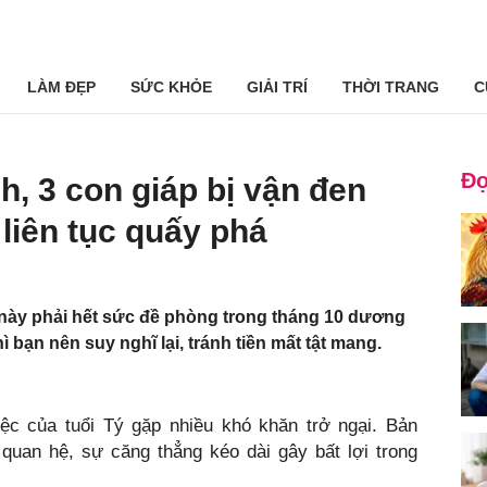
LÀM ĐẸP
SỨC KHỎE
GIẢI TRÍ
THỜI TRANG
C
Đọ
h, 3 con giáp bị vận đen
liên tục quấy phá
này phải hết sức đề phòng trong tháng 10 dương
ì bạn nên suy nghĩ lại, tránh tiền mất tật mang.
iệc của tuổi Tý gặp nhiều khó khăn trở ngại. Bản
uan hệ, sự căng thẳng kéo dài gây bất lợi trong