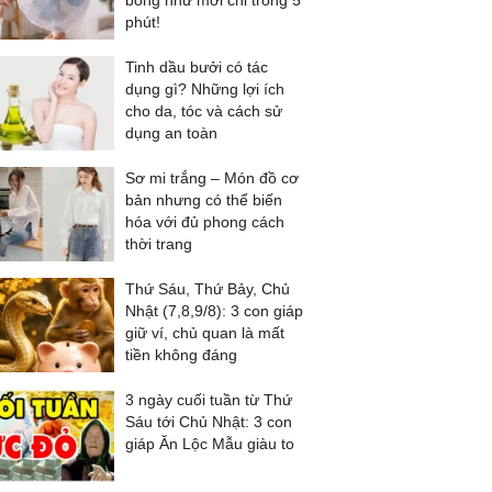
bóng như mới chỉ trong 5
phút!
Tinh dầu bưởi có tác
dụng gì? Những lợi ích
cho da, tóc và cách sử
dụng an toàn
Sơ mi trắng – Món đồ cơ
bản nhưng có thể biến
hóa với đủ phong cách
thời trang
Thứ Sáu, Thứ Bảy, Chủ
Nhật (7,8,9/8): 3 con giáp
giữ ví, chủ quan là mất
tiền không đáng
3 ngày cuối tuần từ Thứ
Sáu tới Chủ Nhật: 3 con
giáp Ăn Lộc Mẫu giàu to