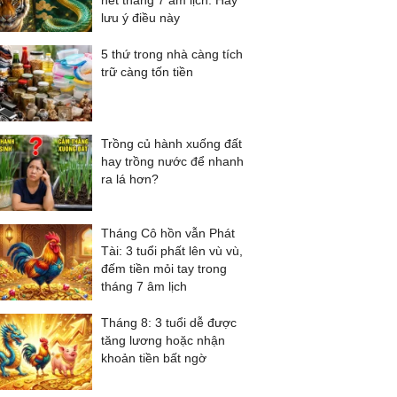
hết tháng 7 âm lịch: Hãy
lưu ý điều này
5 thứ trong nhà càng tích
trữ càng tốn tiền
Trồng củ hành xuống đất
hay trồng nước để nhanh
ra lá hơn?
Tháng Cô hồn vẫn Phát
Tài: 3 tuổi phất lên vù vù,
đếm tiền mỏi tay trong
tháng 7 âm lịch
Tháng 8: 3 tuổi dễ được
tăng lương hoặc nhận
khoản tiền bất ngờ