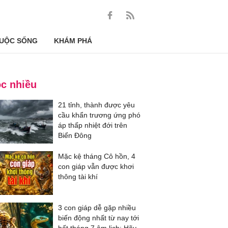
UỘC SỐNG
KHÁM PHÁ
c nhiều
21 tỉnh, thành được yêu
cầu khẩn trương ứng phó
áp thấp nhiệt đới trên
Biển Đông
Mặc kệ tháng Cô hồn, 4
con giáp vẫn được khơi
thông tài khí
3 con giáp dễ gặp nhiều
biến động nhất từ nay tới