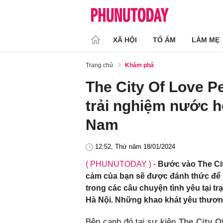
XÃ HỘI
TỔ ẤM
LÀM MẸ
Trang chủ
Khám phá
The City Of Love P
trải nghiệm nước h
Nam
12:52, Thứ năm 18/01/2024
( PHUNUTODAY )
-
Bước vào The Cit
cảm của bạn sẽ được đánh thức để m
trong các câu chuyện tình yêu tại t
Hà Nội. Những khao khát yêu thương
Bên cạnh đó,tại sự kiện
The City 