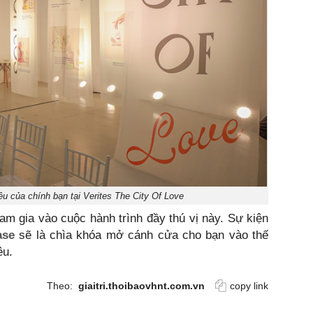
êu của chính bạn tại Verites The City Of Love
m gia vào cuộc hành trình đầy thú vị này. Sự kiện
ase
sẽ là chìa khóa mở cánh cửa cho bạn vào thế
êu.
Theo:
giaitri.thoibaovhnt.com.vn
copy link