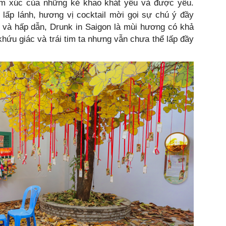
m xúc của những kẻ khao khát yêu và được yêu.
lấp lánh, hương vị cocktail mời gọi sự chú ý đầy
n và hấp dẫn, Drunk in Saigon là mùi hương có khả
hứu giác và trái tim ta nhưng vẫn chưa thể lấp đầy