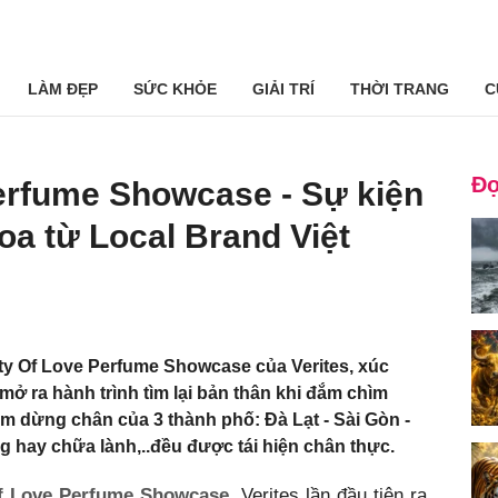
LÀM ĐẸP
SỨC KHỎE
GIẢI TRÍ
THỜI TRANG
C
Đọ
erfume Showcase - Sự kiện
oa từ Local Brand Việt
y Of Love Perfume Showcase của Verites, xúc
ở ra hành trình tìm lại bản thân khi đắm chìm
rạm dừng chân của 3 thành phố: Đà Lạt - Sài Gòn -
 hay chữa lành,..đều được tái hiện chân thực.
Of Love Perfume Showcase
, Verites lần đầu tiên ra