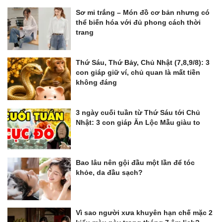
Sơ mi trắng – Món đồ cơ bản nhưng có
thể biến hóa với đủ phong cách thời
trang
Thứ Sáu, Thứ Bảy, Chủ Nhật (7,8,9/8): 3
con giáp giữ ví, chủ quan là mất tiền
không đáng
3 ngày cuối tuần từ Thứ Sáu tới Chủ
Nhật: 3 con giáp Ăn Lộc Mẫu giàu to
Bao lâu nên gội đầu một lần để tóc
khỏe, da đầu sạch?
Vì sao người xưa khuyên hạn chế mặc 2