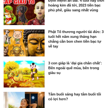
Định mệnh an bài: 4 tuổi này thời
hoàng kim đã tới, 2023 tiền bạc
phủ phê, giàu sang nhất vùng
Phật Tổ thương người tài đức: 3
tuổi hết năm xung tháng hạn
chẳng cần bon chen tiền bạc tự
về tay
3 con giáp là ‘đại gia chân chất’:
Bên ngoài quê mùa, bên trong
giàu sụ
Tắm buổi sáng hay tắm buổi tối
có lợi hơn?