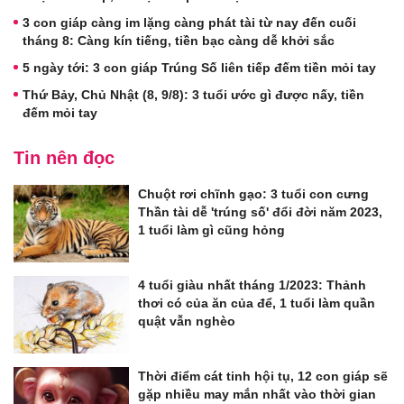
3 con giáp càng im lặng càng phát tài từ nay đến cuối
tháng 8: Càng kín tiếng, tiền bạc càng dễ khởi sắc
5 ngày tới: 3 con giáp Trúng Số liên tiếp đếm tiền mỏi tay
Thứ Bảy, Chủ Nhật (8, 9/8): 3 tuổi ước gì được nấy, tiền
đếm mỏi tay
Tin nên đọc
Chuột rơi chĩnh gạo: 3 tuổi con cưng
Thần tài dễ 'trúng số' đổi đời năm 2023,
1 tuổi làm gì cũng hỏng
4 tuổi giàu nhất tháng 1/2023: Thảnh
thơi có của ăn của để, 1 tuổi làm quần
quật vẫn nghèo
Thời điểm cát tinh hội tụ, 12 con giáp sẽ
gặp nhiều may mắn nhất vào thời gian