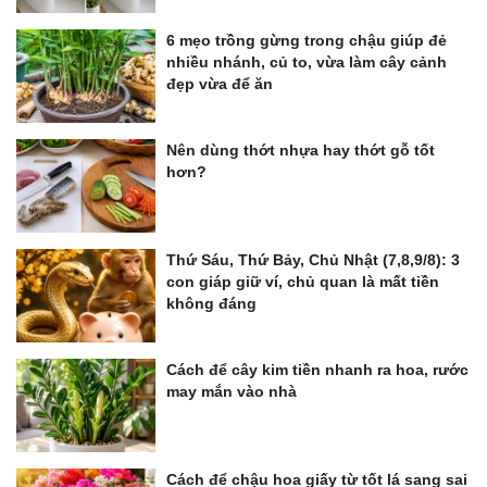
6 mẹo trồng gừng trong chậu giúp đẻ
nhiều nhánh, củ to, vừa làm cây cảnh
đẹp vừa để ăn
Nên dùng thớt nhựa hay thớt gỗ tốt
hơn?
Thứ Sáu, Thứ Bảy, Chủ Nhật (7,8,9/8): 3
con giáp giữ ví, chủ quan là mất tiền
không đáng
Cách để cây kim tiền nhanh ra hoa, rước
may mắn vào nhà
Cách để chậu hoa giấy từ tốt lá sang sai