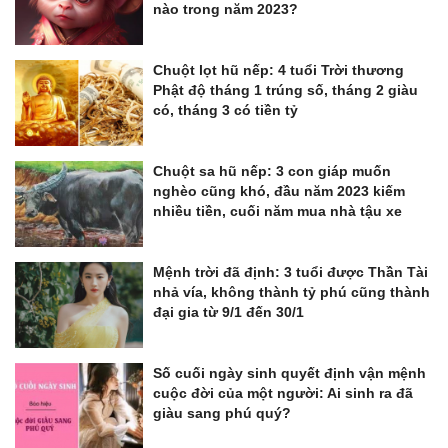
nào trong năm 2023?
Chuột lọt hũ nếp: 4 tuổi Trời thương
Phật độ tháng 1 trúng số, tháng 2 giàu
có, tháng 3 có tiền tỷ
Chuột sa hũ nếp: 3 con giáp muốn
nghèo cũng khó, đầu năm 2023 kiếm
nhiều tiền, cuối năm mua nhà tậu xe
Mệnh trời đã định: 3 tuổi được Thần Tài
nhả vía, không thành tỷ phú cũng thành
đại gia từ 9/1 đến 30/1
Số cuối ngày sinh quyết định vận mệnh
cuộc đời của một người: Ai sinh ra đã
giàu sang phú quý?