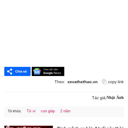
Theo:
xevathethao.vn
copy link
Tác giả:
Nhật Ánh
Tử vi
con giáp
2 năm
Từ khóa: