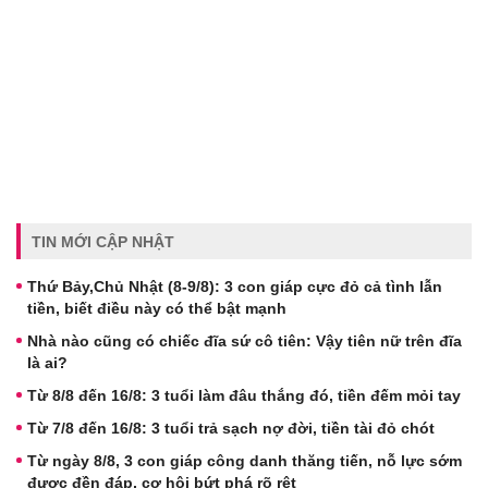
TIN MỚI CẬP NHẬT
Thứ Bảy,Chủ Nhật (8-9/8): 3 con giáp cực đỏ cả tình lẫn
tiền, biết điều này có thể bật mạnh
Nhà nào cũng có chiếc đĩa sứ cô tiên: Vậy tiên nữ trên đĩa
là ai?
Từ 8/8 đến 16/8: 3 tuổi làm đâu thắng đó, tiền đếm mỏi tay
Từ 7/8 đến 16/8: 3 tuổi trả sạch nợ đời, tiền tài đỏ chót
Từ ngày 8/8, 3 con giáp công danh thăng tiến, nỗ lực sớm
được đền đáp, cơ hội bứt phá rõ rệt