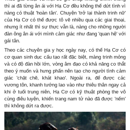
thì ai đã từng ân ái với Hạ Cơ đều không thể dứt tình vì
nàng có thuật 'hoàn tân'. Chuyện 'trở lại thành trinh nữ'
của Hạ Cơ có thể được tô vẽ nhiều qua các giai thoại,
nhưng ít nhất thì sự thực vẫn là, nàng cho những người
đàn ông ân ái với mình cảm giác như đang 'quan hệ' với
gái tân.
Theo các chuyên gia y học ngày nay, có thể Hạ Cơ có
cơ quan sinh dục cấu tạo rất đặc biệt, màng trinh mỏng
và có độ đàn hồi lớn, vòng âm đạo có khả năng co thắt
theo ý muốn và hưng phấn nên tạo cho người tình cảm
giác 'chặt chẽ, khát khao'. Ngoài ra, để được các
vương tôn, khanh tướng lao vào như thiêu thân ngay cả
khi ở tuổi trung niên, Hạ Cơ có kỹ thuật phòng the vô
cùng điêu luyện, khiến trang nam tử nào đã được 'nếm'
thì không dứt ra được.