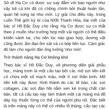
Sở dĩ Hạ Cơ có được sự say đắm với bao người như
vậy kể cả khi đã có chồng chính bởi thuật hoàn tân,
quan hệ xong lại như mới. Lý giải cho điều này, trong
cuốn Thế giới kỳ bí của NXB Thanh Hóa, bài viết của
bác sĩ Hồ Đắc Duy cho rằng: Hạ Cơ được sự co thắt
theo ý muốn như trường hợp một vài người có thể điều
khiển vành tai, cho nên lúc nào giao hợp, dương vật
cũng được âm đạo ôm sát và co bóp liên tục. Cảm giác
đó làm cho người đàn ông tưởng 'như mới'.
Trở thành nàng Hạ Cơ không khó
Theo bác sĩ Hồ Đắc Duy, về phương diện giải phẫu
học, màng trinh là một cấu tạo bởi các mô sợi liên kết
có chứa một số mạch máu, một ít sợi thần kinh. Mô
liên kết này được hình thành do các tế bào, các sợi
collagen, các sợi đàn hồi nằm xen kẻ trong chất căn
bản, tất cả cấu tạo này làm thành một cái màng mà độ
dày tùy thuộc từng cơ thể của người phụ nữ. Đặc biệt
là trên màng này có thể có nhiều lỗ thủng, cấu tạo các