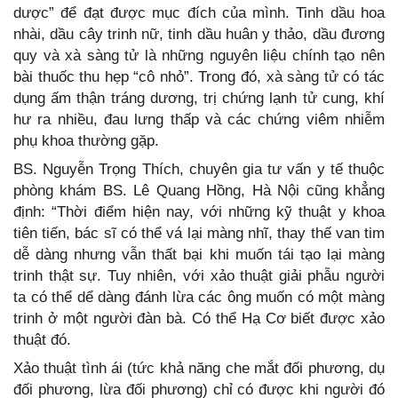
dược” để đạt được mục đích của mình. Tinh dầu hoa
nhài, dầu cây trinh nữ, tinh dầu huân y thảo, dầu đương
quy và xà sàng tử là những nguyên liệu chính tạo nên
bài thuốc thu hẹp “cô nhỏ”. Trong đó, xà sàng tử có tác
dụng ấm thận tráng dương, trị chứng lạnh tử cung, khí
hư ra nhiều, đau lưng thấp và các chứng viêm nhiễm
phụ khoa thường gặp.
BS. Nguyễn Trọng Thích, chuyên gia tư vấn y tế thuộc
phòng khám BS. Lê Quang Hồng, Hà Nội cũng khẳng
định: “Thời điểm hiện nay, với những kỹ thuật y khoa
tiên tiến, bác sĩ có thể vá lại màng nhĩ, thay thế van tim
dễ dàng nhưng vẫn thất bại khi muốn tái tạo lại màng
trinh thật sự. Tuy nhiên, với xảo thuật giải phẫu người
ta có thể dể dàng đánh lừa các ông muốn có một màng
trinh ở một người đàn bà. Có thể Hạ Cơ biết được xảo
thuật đó.
Xảo thuật tình ái (tức khả năng che mắt đối phương, dụ
đối phương, lừa đối phương) chỉ có được khi người đó