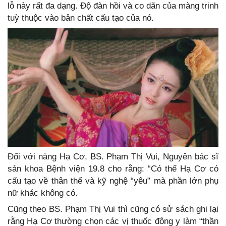
lỗ này rất đa dạng. Ðộ đàn hồi và co dãn của màng trinh
tuỳ thuộc vào bản chất cấu tạo của nó.
Ðối với nàng Hạ Cơ, BS. Phạm Thị Vui, Nguyên bác sĩ
sản khoa Bệnh viện 19.8 cho rằng: “Có thể Hạ Cơ có
cấu tạo về thân thể và kỹ nghệ “yêu” mà phần lớn phụ
nữ khác không có.
Cũng theo BS. Phạm Thị Vui thì cũng có sử sách ghi lại
rằng Hạ Cơ thường chọn các vị thuốc đông y làm “thần