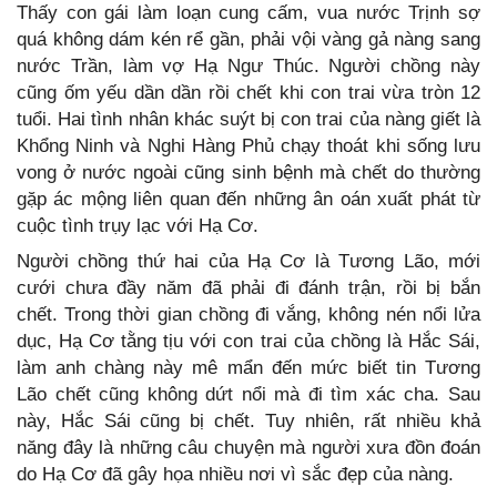
Thấy con gái làm loạn cung cấm, vua nước Trịnh sợ
quá không dám kén rể gần, phải vội vàng gả nàng sang
nước Trần, làm vợ Hạ Ngư Thúc. Người chồng này
cũng ốm yếu dần dần rồi chết khi con trai vừa tròn 12
tuổi. Hai tình nhân khác suýt bị con trai của nàng giết là
Khổng Ninh và Nghi Hàng Phủ chạy thoát khi sống lưu
vong ở nước ngoài cũng sinh bệnh mà chết do thường
gặp ác mộng liên quan đến những ân oán xuất phát từ
cuộc tình trụy lạc với Hạ Cơ.
Người chồng thứ hai của Hạ Cơ là Tương Lão, mới
cưới chưa đầy năm đã phải đi đánh trận, rồi bị bắn
chết. Trong thời gian chồng đi vắng, không nén nổi lửa
dục, Hạ Cơ tằng tịu với con trai của chồng là Hắc Sái,
làm anh chàng này mê mẩn đến mức biết tin Tương
Lão chết cũng không dứt nổi mà đi tìm xác cha. Sau
này, Hắc Sái cũng bị chết. Tuy nhiên, rất nhiều khả
năng đây là những câu chuyện mà người xưa đồn đoán
do Hạ Cơ đã gây họa nhiều nơi vì sắc đẹp của nàng.