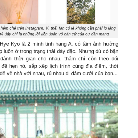
m chệ trên Instagram. Vì thế, fan có lẽ không cần phải lo lắng
vì đây chỉ là những lời đồn đoán vô căn cứ của cư dân mạng.
 Hye Kyo là 2 minh tinh hạng A, có tầm ảnh hưởng
họ luôn ở trong trạng thái dày đặc. Nhưng dù có bận
dành thời gian cho nhau, thậm chí còn theo đối
để hẹn hò, sắp xếp lịch trình cùng địa điểm, thời
 để về nhà với nhau, rủ nhau đi đám cưới của bạn...