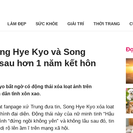
LÀM ĐẸP
SỨC KHỎE
GIẢI TRÍ
THỜI TRANG
C
Đọ
ong Hye Kyo và Song
 sau hơn 1 năm kết hôn
o bất ngờ có động thái xóa loạt ảnh trên
 dân tình xôn xao.
ạt fanpage xứ Trung đưa tin, Song Hye Kyo xóa loạt
hình đại diện. Động thái này của nữ minh tinh “Hậu
tình “đứng ngồi không yên” và không lâu sau đó, tin
ị rộ lên ầm ĩ trên mạng xã hội.