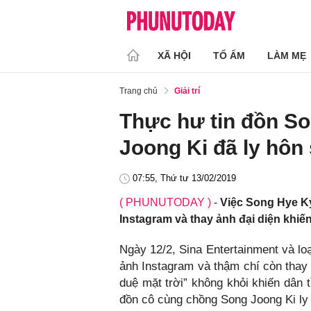
XÃ HỘI
TỔ ẤM
LÀM MẸ
Trang chủ
Giải trí
Thực hư tin đồn S
Joong Ki đã ly hôn
07:55, Thứ tư 13/02/2019
( PHUNUTODAY )
-
Việc Song Hye Ky
Instagram và thay ảnh đại diện khiến
Ngày 12/2, Sina Entertainment và lo
ảnh Instagram và thậm chí còn thay 
duệ mặt trời” không khỏi khiến dân 
đồn cô cùng chồng Song Joong Ki ly d