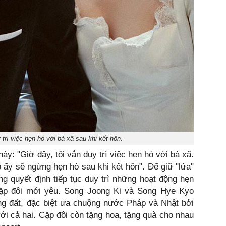
trì việc hẹn hò với bà xã sau khi kết hôn.
ày: "Giờ đây, tôi vẫn duy trì việc hẹn hò với bà xã.
ô ấy sẽ ngừng hẹn hò sau khi kết hôn". Để giữ "lửa"
g quyết định tiếp tục duy trì những hoạt động hẹn
ặp đôi mới yêu. Song Joong Ki và Song Hye Kyo
ng đất, đặc biệt ưa chuộng nước Pháp và Nhật bởi
với cả hai. Cặp đôi còn tặng hoa, tặng quà cho nhau