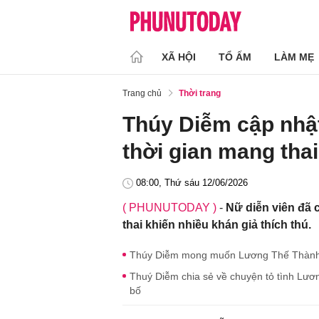
XÃ HỘI
TỔ ẤM
LÀM MẸ
Trang chủ
Thời trang
Thúy Diễm cập nhật
thời gian mang thai
08:00, Thứ sáu 12/06/2026
( PHUNUTODAY )
-
Nữ diễn viên đã 
thai khiến nhiều khán giả thích thú.
Thúy Diễm mong muốn Lương Thế Thành l
Thuý Diễm chia sẻ về chuyện tỏ tình Lươn
bố