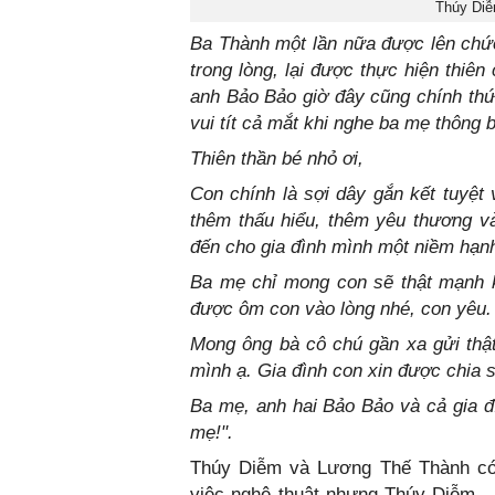
Thúy Diễ
Ba Thành một lần nữa được lên chức
trong lòng, lại được thực hiện thiê
anh Bảo Bảo giờ đây cũng chính thứ
vui tít cả mắt khi nghe ba mẹ thông 
Thiên thần bé nhỏ ơi,
Con chính là sợi dây gắn kết tuyệt
thêm thấu hiểu, thêm yêu thương 
đến cho gia đình mình một niềm hạnh 
Ba mẹ chỉ mong con sẽ thật mạnh 
được ôm con vào lòng nhé, con yêu.
Mong ông bà cô chú gần xa gửi thật
mình ạ. Gia đình con xin được chia s
Ba mẹ, anh hai Bảo Bảo và cả gia đì
mẹ!".
Thúy Diễm và Lương Thế Thành có
việc nghệ thuật nhưng Thúy Diễm -