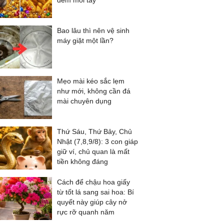
đếm mỏi tay
Bao lâu thì nên vệ sinh
máy giặt một lần?
Mẹo mài kéo sắc lẹm
như mới, không cần đá
mài chuyên dụng
Thứ Sáu, Thứ Bảy, Chủ
Nhật (7,8,9/8): 3 con giáp
giữ ví, chủ quan là mất
tiền không đáng
Cách để chậu hoa giấy
từ tốt lá sang sai hoa: Bí
quyết này giúp cây nở
rực rỡ quanh năm