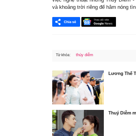
và khoảng trời riêng để hâm nóng tìn
thúy diễm
Từ khóa:
FaceBook
Lương Thế Th
Thuý Diễm mệ