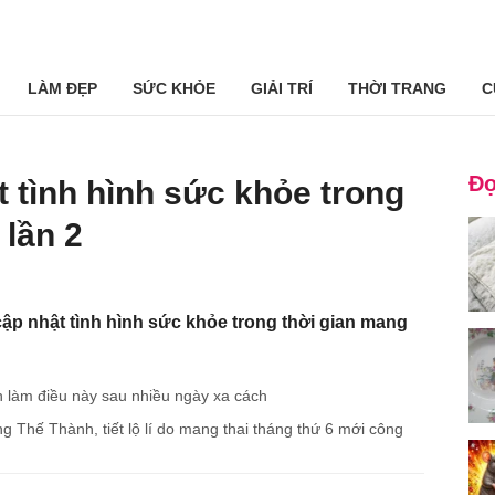
LÀM ĐẸP
SỨC KHỎE
GIẢI TRÍ
THỜI TRANG
C
Đọ
 tình hình sức khỏe trong
 lần 2
cập nhật tình hình sức khỏe trong thời gian mang
àm điều này sau nhiều ngày xa cách
g Thế Thành, tiết lộ lí do mang thai tháng thứ 6 mới công