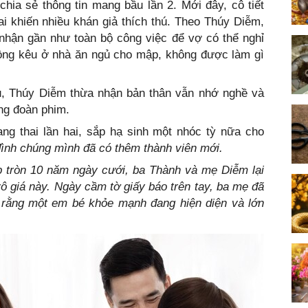
hia sẻ thông tin mang bầu lần 2. Mới đây, cô tiết
ai khiến nhiều khán giả thích thú. Theo Thúy Diễm,
hận gần như toàn bộ công việc để vợ có thể nghỉ
hồng kêu ở nhà ăn ngủ cho mập, không được làm gì
, Thúy Diễm thừa nhận bản thân vẫn nhớ nghề và
ng đoàn phim.
g thai lần hai, sắp hạ sinh một nhóc tỳ nữa cho
nh chúng mình đã có thêm thành viên mới.
p tròn 10 năm ngày cưới, ba Thành và mẹ Diễm lại
ô giá này. Ngày cầm tờ giấy báo trên tay, ba mẹ đã
t rằng một em bé khỏe mạnh đang hiện diện và lớn