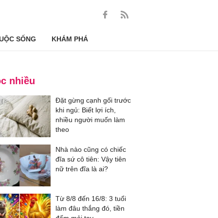
UỘC SỐNG
KHÁM PHÁ
c nhiều
Đặt gừng cạnh gối trước
khi ngủ: Biết lợi ích,
nhiều người muốn làm
theo
Nhà nào cũng có chiếc
đĩa sứ cô tiên: Vậy tiên
nữ trên đĩa là ai?
Từ 8/8 đến 16/8: 3 tuổi
làm đâu thắng đó, tiền