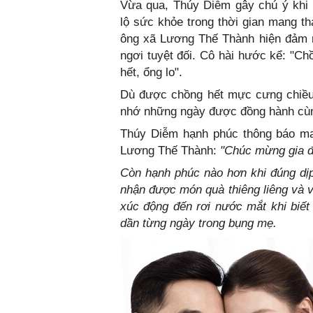
Vừa qua, Thúy Diễm gây chú ý khi c
lộ sức khỏe trong thời gian mang th
ông xã Lương Thế Thành hiện đảm n
ngơi tuyệt đối. Cô hài hước kể: "C
hết, ổng lo".
Dù được chồng hết mực cưng chiều
nhớ những ngày được đồng hành cù
Thúy Diễm hạnh phúc thông báo man
Lương Thế Thành:
"Chúc mừng gia đì
Còn hạnh phúc nào hơn khi đúng dị
nhận được món quà thiêng liêng và v
xúc động đến rơi nước mắt khi biế
dần từng ngày trong bụng mẹ.