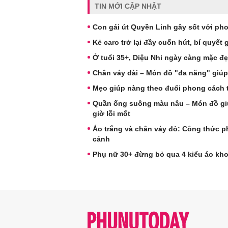
TIN MỚI CẬP NHẬT
Con gái út Quyền Linh gây sốt với pho
Kẻ caro trở lại đầy cuốn hút, bí quyết
Ở tuổi 35+, Diệu Nhi ngày càng mặc đẹ
Chân váy dài – Món đồ "đa năng" giúp
Mẹo giúp nàng theo đuổi phong cách t
Quần ống suông màu nâu – Món đồ giú
giờ lỗi mốt
Áo trắng và chân váy đỏ: Công thức ph
cảnh
Phụ nữ 30+ đừng bỏ qua 4 kiểu áo kh