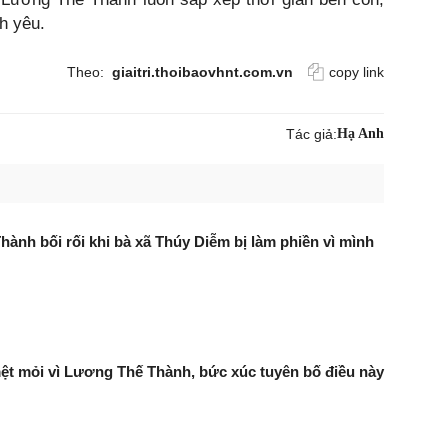
h yêu.
Theo:
giaitri.thoibaovhnt.com.vn
copy link
Tác giả:
Hạ Anh
ành bối rối khi bà xã Thúy Diễm bị làm phiền vì mình
t mỏi vì Lương Thế Thành, bức xúc tuyên bố điều này